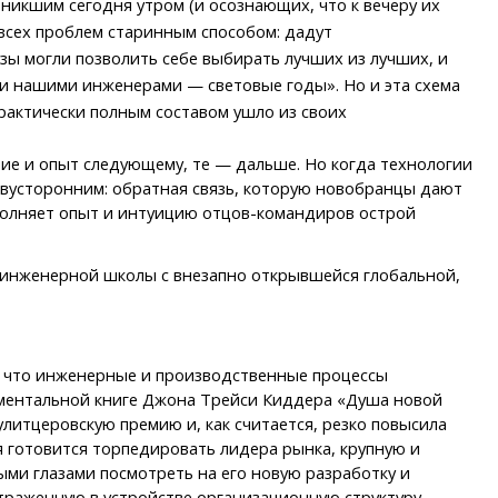
зникшим сегодня утром (и осознающих, что к вечеру их
 всех проблем старинным способом: дадут
ы могли позволить себе выбирать лучших из лучших, и
 и нашими инженерами — световые годы». Но и эта схема
практически полным составом ушло из своих
е и опыт следующему, те — дальше. Но когда технологии
вусторонним: обратная связь, которую новобранцы дают
ополняет опыт и интуицию отцов-командиров острой
 инженерной школы с внезапно открывшейся глобальной,
о, что инженерные и производственные процессы
кументальной книге Джона Трейси Киддера «Душа новой
литцеровскую премию и, как считается, резко повысила
я готовится торпедировать лидера рынка, крупную и
ыми глазами посмотреть на его новую разработку и
отраженную в устройстве организационную структуру