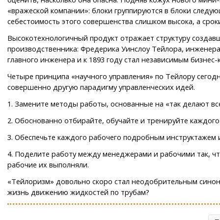
«вражеской компании»: блоки группируются в блоки следующ
себестоимость этого совершенства слишком высока, а срок
Высокотехнологичный продукт отражает структуру создавше
производственника: Фредерика Уинслоу Тейлора, инженера-
главного инженера и к 1893 году стал независимым бизнес
Четыре принципа «научного управления» по Тейлору сегодн
совершенно другую парадигму управленческих идей.
1. Замените методы работы, основанные на «так делают вс
2. Обоснованно отбирайте, обучайте и тренируйте каждого с
3. Обеспечьте каждого рабочего подробным инструктажем 
4. Поделите работу между менеджерами и рабочими так, ч
рабочие их выполняли.
«Тейлоризм» довольно скоро стал неодобрительным синони
жизнь движению жидкостей по трубам?