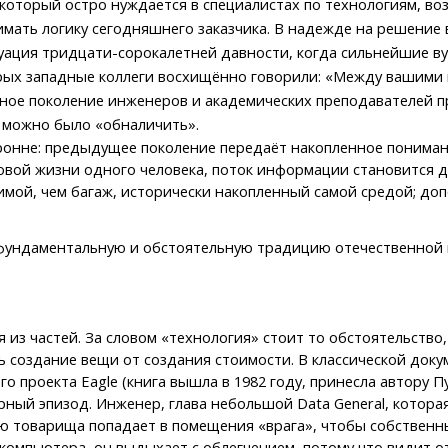
 который остро нуждается в специалистах по технологиям, во
мать логику сегодняшнего заказчика. В надежде на решение
ация тридцати-сорокалетней давности, когда сильнейшие вуз
орых западные коллеги восхищённо говорили: «Между вашими
едное поколение инженеров и академических преподавателей 
т можно было «обналичить».
онне: предыдущее поколение передаёт накопленное понимани
вой жизни одного человека, поток информации становится д
чимой, чем багаж, исторически накопленный самой средой; д
ь фундаментальную и обстоятельную традицию отечественной
 из частей. За словом «технология» стоит то обстоятельств
ь создание вещи от создания стоимости. В классической до
роекта Eagle (книга вышла в 1982 году, принесла автору Пу
рный эпизод. Инженер, глава небольшой Data General, котора
щью товарища попадает в помещения «врага», чтобы собственн
-компьютера, он выдыхает с облегчением, потому что видит 