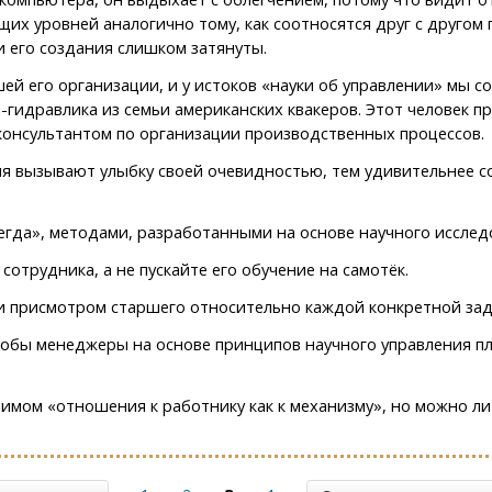
их уровней аналогично тому, как соотносятся друг с другом 
и его создания слишком затянуты.
й его организации, и у истоков «науки об управлении» мы 
гидравлика из семьи американских квакеров. Этот человек п
-консультантом по организации производственных процессов.
я вызывают улыбку своей очевидностью, тем удивительнее соз
егда», методами, разработанными на основе научного исслед
отрудника, а не пускайте его обучение на самотёк.
и присмотром старшего относительно каждой конкретной зад
тобы менеджеры на основе принципов научного управления п
мом «отношения к работнику как к механизму», но можно ли