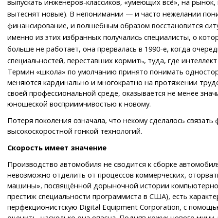
выпускать инженеров-классиков, «умеющих всё», на рынок,
вытеснят новые). В непонимании — и часто нежелании пони
финансирование, и волшебным образом восстановится ситу
именно из этих избранных получались специалисты, о кот
больше не работает, она прервалась в 1990-е, когда очер
специальностей, переставших кормить, туда, где интеллек
Термин «школа» по умолчанию принято понимать одностор
меняются кардинально и многократно на протяжении трудо
своей профессиональной среде, оказывается не менее зна
юношеской восприимчивостью к новому.
Потеря поколения означала, что некому сделалось связат
высокоскоростной гонкой технологий.
Скорость имеет значение
Производство автомобиля не сводится к сборке автомобиля
невозможно отделить от процессов коммерческих, оторват
машины», посвящённой дорыночной истории компьютерного п
престиж специальности программиста в США), есть характе
перфекционистскую Digital Equipment Corporation, с помо
оценить, насколько она опасна. Подняв кожух нового мини