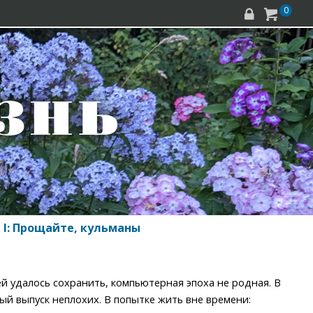
0


 I: Прощайте, кульманы
 удалось сохранить, компьютерная эпоха не родная. В
ый выпуск неплохих. В попытке жить вне времени: