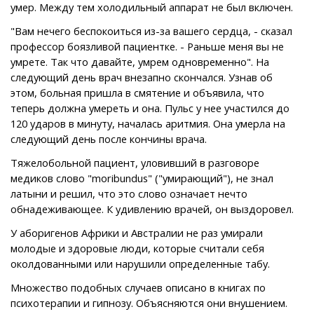
умер. Между тем холодильный аппарат не был включен.
"Вам нечего беспокоиться из-за вашего сердца, - сказал
профессор боязливой пациентке. - Раньше меня вы не
умрете. Так что давайте, умрем одновременно". На
следующий день врач внезапно скончался. Узнав об
этом, больная пришла в смятение и объявила, что
теперь должна умереть и она. Пульс у нее участился до
120 ударов в минуту, началась аритмия. Она умерла на
следующий день после кончины врача.
Тяжелобольной пациент, уловивший в разговоре
медиков слово "moribundus" ("умирающий"), не знал
латыни и решил, что это слово означает нечто
обнадеживающее. К удивлению врачей, он выздоровел.
У аборигенов Африки и Австралии не раз умирали
молодые и здоровые люди, которые считали себя
околдованными или нарушили определенные табу.
Множество подобных случаев описано в книгах по
психотерапии и гипнозу. Объясняются они внушением.