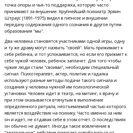
точка опоры и чья-то поддержка, которую часто
принимают за внушение. Крупнейший психиатр Эрвин
Штраус (1891-1975) видел в гипнозе и внушении
передачу содержания одного сознания в другое путем
образования "мы".
Два человека становятся участниками одной игры, одну
и ту же драму могут назвать "своей". Мать прижимает к
себе ребенка, и тот успокаивается, но если его прижмет к
себе чужой человек, ребенок заплачет. Для того чтобы
чужие люди стали "своими", необходим специальный
сигнал. Психотерапевт, актер, политик и гадалка
используют разные методы подачи такого сигнала и
создания у человека нужной им психологической
установки. Человек идет в театр, на митинг, к врачу и
при этом оказывается втянутым в выполнение
определенного ритуала, неотъемлемой частью которого
является воздействие на психику. Часто именно за ним
он и идет, не отдавая себе в этом отчет. О последствиях
он обычно не думает. Иногда такое вовлечение в
"театральное" действие помогает освободиться от