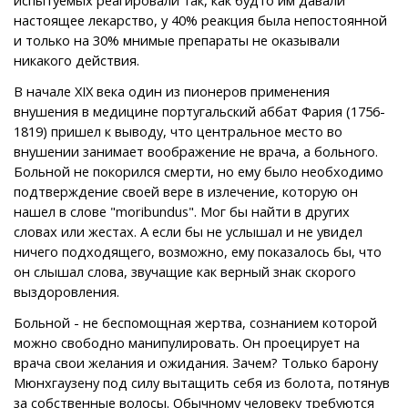
настоящее лекарство, у 40% реакция была непостоянной
и только на 30% мнимые препараты не оказывали
никакого действия.
В начале XIX века один из пионеров применения
внушения в медицине португальский аббат Фария (1756-
1819) пришел к выводу, что центральное место во
внушении занимает воображение не врача, а больного.
Больной не покорился смерти, но ему было необходимо
подтверждение своей вере в излечение, которую он
нашел в слове "moribundus". Мог бы найти в других
словах или жестах. А если бы не услышал и не увидел
ничего подходящего, возможно, ему показалось бы, что
он слышал слова, звучащие как верный знак скорого
выздоровления.
Больной - не беспомощная жертва, сознанием которой
можно свободно манипулировать. Он проецирует на
врача свои желания и ожидания. Зачем? Только барону
Мюнхгаузену под силу вытащить себя из болота, потянув
за собственные волосы. Обычному человеку требуются