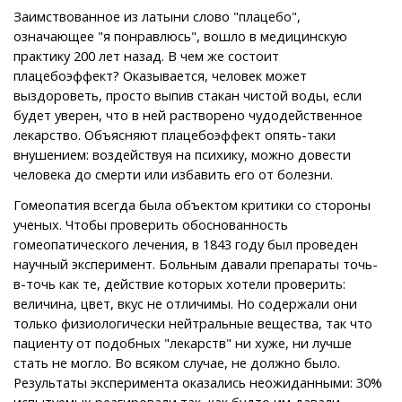
Заимствованное из латыни слово "плацебо",
означающее "я понравлюсь", вошло в медицинскую
практику 200 лет назад. В чем же состоит
плацебоэффект? Оказывается, человек может
выздороветь, просто выпив стакан чистой воды, если
будет уверен, что в ней растворено чудодейственное
лекарство. Объясняют плацебоэффект опять-таки
внушением: воздействуя на психику, можно довести
человека до смерти или избавить его от болезни.
Гомеопатия всегда была объектом критики со стороны
ученых. Чтобы проверить обоснованность
гомеопатического лечения, в 1843 году был проведен
научный эксперимент. Больным давали препараты точь-
в-точь как те, действие которых хотели проверить:
величина, цвет, вкус не отличимы. Но содержали они
только физиологически нейтральные вещества, так что
пациенту от подобных "лекарств" ни хуже, ни лучше
стать не могло. Во всяком случае, не должно было.
Результаты эксперимента оказались неожиданными: 30%
испытуемых реагировали так, как будто им давали