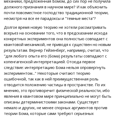
механики, предложенная Бомом, до сих пор не получила
должного признания в научном мире? И как объяснить
почти повсеместное господство традиционной теории,
несмотря на все ее парадоксы и "темные места"?
Долгое время новую теорию не хотели рассматривать
всерьез на основании того, что в предсказании исхода
конкретных экспериментов она полностью совпадает с
квантовой механикой, не приводя к существен но новым
результатам. Вернер Гейзенберг, например, считал, что
"для любого опыта его (Бома) результаты совпадают с
копенгагенской интерпретацией. Отсюда первое
следствие: интерпретацию Бома нельзя опровергнуть
экспериментом..." Некоторые считают теорию
ошибочной, так как в ней преимущественная роль
отводится положению частицы в пространстве. По их
мнению, это противоречит физической реальности, ибо
явления в квантовом мире принципиально не могут быть
описаны детерминистскими законами. Существует
немало и других, не менее спорных аргументов против
теории Бома, которые сами требуют серьезных