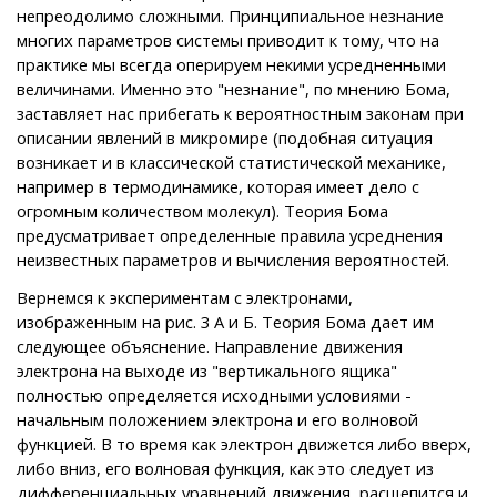
непреодолимо сложными. Принципиальное незнание
многих параметров системы приводит к тому, что на
практике мы всегда оперируем некими усредненными
величинами. Именно это "незнание", по мнению Бома,
заставляет нас прибегать к вероятностным законам при
описании явлений в микромире (подобная ситуация
возникает и в классической статистической механике,
например в термодинамике, которая имеет дело с
огромным количеством молекул). Теория Бома
предусматривает определенные правила усреднения
неизвестных параметров и вычисления вероятностей.
Вернемся к экспериментам с электронами,
изображенным на рис. 3 А и Б. Теория Бома дает им
следующее объяснение. Направление движения
электрона на выходе из "вертикального ящика"
полностью определяется исходными условиями -
начальным положением электрона и его волновой
функцией. В то время как электрон движется либо вверх,
либо вниз, его волновая функция, как это следует из
дифференциальных уравнений движения, расщепится и