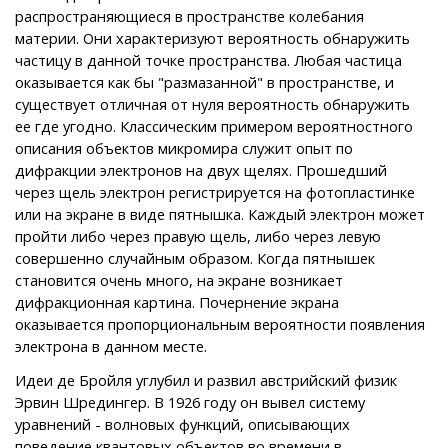
распространяющиеся в пространстве колебания
материи. Они характеризуют вероятность обнаружить
частицу в данной точке пространства. Любая частица
оказывается как бы "размазанной" в пространстве, и
существует отличная от нуля вероятность обнаружить
ее где угодно. Классическим примером вероятностного
описания объектов микромира служит опыт по
дифракции электронов на двух щелях. Прошедший
через щель электрон регистрируется на фотопластинке
или на экране в виде пятнышка. Каждый электрон может
пройти либо через правую щель, либо через левую
совершенно случайным образом. Когда пятнышек
становится очень много, на экране возникает
дифракционная картина. Почернение экрана
оказывается пропорциональным вероятности появления
электрона в данном месте.
Идеи де Бройля углубил и развил австрийский физик
Эрвин Шредингер. В 1926 году он вывел систему
уравнений - волновых функций, описывающих
поведение квантовых объектов во времени в