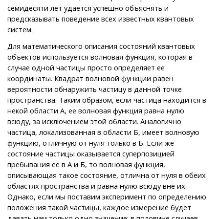
семидесяти лет удается успешно объяснять и
предсказывать поведение всех известных квантовых
систем.
Для математического описания состояний квантовых
объектов используется волновая функция, которая в
случае одной частицы просто определяет ее
координаты. Квадрат волновой функции равен
вероятности обнаружить частицу в данной точке
пространства. Таким образом, если частица находится в
некой области А, ее волновая функция равна нулю
всюду, за исключением этой области. Аналогично
частица, локализованная в области Б, имеет волновую
функцию, отличную от нуля только в Б. Если же
состояние частицы оказывается суперпозицией
пребывания ее в А и Б, то волновая функция,
описывающая такое состояние, отлична от нуля в обеих
областях пространства и равна нулю всюду вне их.
Однако, если мы поставим эксперимент по определению
положения такой частицы, каждое измерение будет
давать нам только одно значение: в половине случаев