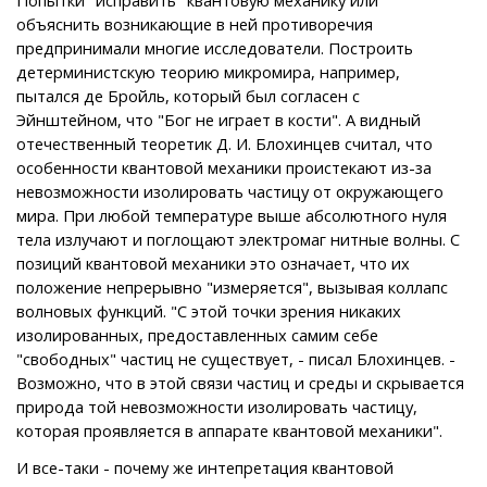
объяснить возникающие в ней противоречия
предпринимали многие исследователи. Построить
детерминистскую теорию микромира, например,
пытался де Бройль, который был согласен с
Эйнштейном, что "Бог не играет в кости". А видный
отечественный теоретик Д. И. Блохинцев считал, что
особенности квантовой механики проистекают из-за
невозможности изолировать частицу от окружающего
мира. При любой температуре выше абсолютного нуля
тела излучают и поглощают электромаг нитные волны. С
позиций квантовой механики это означает, что их
положение непрерывно "измеряется", вызывая коллапс
волновых функций. "С этой точки зрения никаких
изолированных, предоставленных самим себе
"свободных" частиц не существует, - писал Блохинцев. -
Возможно, что в этой связи частиц и cреды и скрывается
природа той невозможности изолировать частицу,
которая проявляется в аппарате квантовой механики".
И все-таки - почему же интепретация квантовой