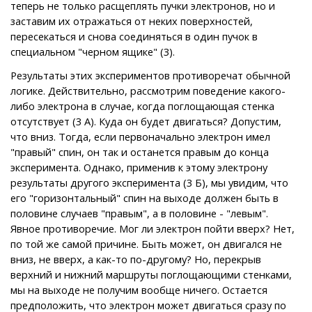
теперь не только расщеплять пучки электронов, но и
заставим их отражаться от неких поверхностей,
пересекаться и снова соединяться в один пучок в
специальном "черном ящике" (3).
Результаты этих экспериментов противоречат обычной
логике. Действительно, рассмотрим поведение какого-
либо электрона в случае, когда поглощающая стенка
отсутствует (3 А). Куда он будет двигаться? Допустим,
что вниз. Тогда, если первоначально электрон имел
"правый" спин, он так и останется правым до конца
эксперимента. Однако, применив к этому электрону
результаты другого эксперимента (3 Б), мы увидим, что
его "горизонтальный" спин на выходе должен быть в
половине случаев "правым", а в половине - "левым".
Явное противоречие. Мог ли электрон пойти вверх? Нет,
по той же самой причине. Быть может, он двигался не
вниз, не вверх, а как-то по-другому? Но, перекрыв
верхний и нижний маршруты поглощающими стенками,
мы на выходе не получим вообще ничего. Остается
предположить, что электрон может двигаться сразу по