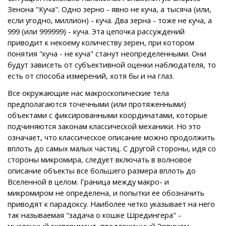
Зенона "Куча". Одно зерно - явно не куча, а тысяча (или,
если угодно, миллион) - куча. Два зерна - тоже не куча, а
999 (или 999999) - куча. Эта цепочка рассуждений
приводит к некоему количеству зерен, при котором
понятия "куча - не куча" станут неопределенными. Они
будут зависеть от субъективной оценки наблюдателя, то
есть от способа измерений, хотя бы и на глаз.
Все окружающие нас макроскопические тела
предполагаются точечными (или протяженными)
объектами с фиксированными координатами, которые
подчиняются законам классической механики. Но это
означает, что классическое описание можно продолжить
вплоть до самых малых частиц. С другой стороны, идя со
стороны микромира, следует включать в волновое
описание объекты все большего размера вплоть до
Вселенной в целом. Граница между макро- и
микромиром не определена, и попытки ее обозначить
приводят к парадоксу. Наиболее четко указывает на него
так называемая "задача о кошке Шредингера" -
мысленный эксперимент, предложенный Эрвином