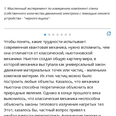
1. Мысленный эксперимент по измерению компонент спина
2. 
(собственного количества движения) электрона с помощью некоего
"го
устройства - "черного ящика".
спи
Чтобы понять, какие трудности испытывает
современная квантовая механика, нужно вспомнить, чем
она отличается от классической, ньютоновской
механики. Ньютон создал общую картину мира, в
которой механика выступала как универсальный закон
движения материальных точек или частиц - маленьких
комочков материи. Из этих частиц можно было
построить любые объекты. Казалось, что механика
Ньютона способна теоретически объяснить все
природные явления. Однако в конце прошлого века
выяснилось, что классическая механика неспособна
объяснить законы теплового излучения нагретых тел.
Этот, казалось бы, частный вопрос привел к
необходимости пересмотреть физические теории и