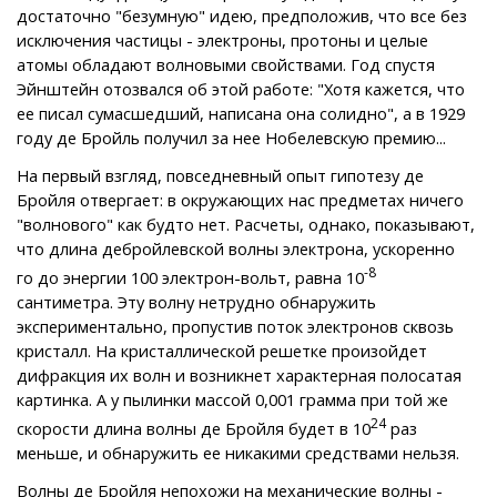
достаточно "безумную" идею, предположив, что все без
исключения частицы - электроны, протоны и целые
атомы обладают волновыми свойствами. Год спустя
Эйнштейн отозвался об этой работе: "Хотя кажется, что
ее писал сумасшедший, написана она солидно", а в 1929
году де Бройль получил за нее Нобелевскую премию...
На первый взгляд, повседневный опыт гипотезу де
Бройля отвергает: в окружающих нас предметах ничего
"волнового" как будто нет. Расчеты, однако, показывают,
что длина дебройлевской волны электрона, ускоренно
-8
го до энергии 100 электрон-вольт, равна 10
сантиметра. Эту волну нетрудно обнаружить
экспериментально, пропустив поток электронов сквозь
кристалл. На кристаллической решетке произойдет
дифракция их волн и возникнет характерная полосатая
картинка. А у пылинки массой 0,001 грамма при той же
24
скорости длина волны де Бройля будет в 10
раз
меньше, и обнаружить ее никакими средствами нельзя.
Волны де Бройля непохожи на механические волны -