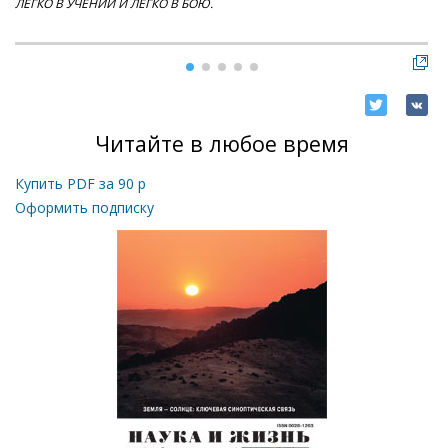
ЛЕГКО В УЧЕНИИ И ЛЕГКО В БОЮ.
ГА
Читайте в любое время
Купить PDF за
90
р
Оформить подписку