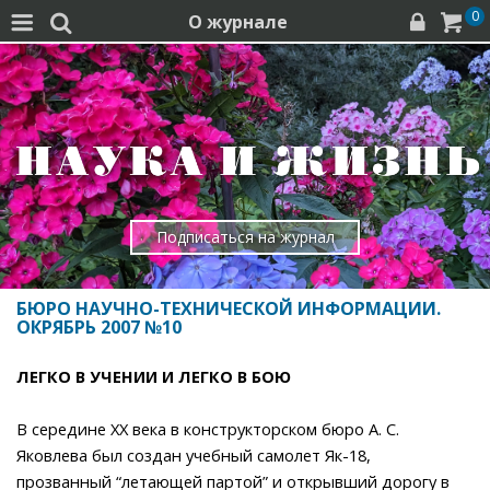
0
О журнале




Подписаться на журнал
БЮРО НАУЧНО-ТЕХНИЧЕСКОЙ ИНФОРМАЦИИ.
ОКРЯБРЬ 2007 №10
ЛЕГКО В УЧЕНИИ И ЛЕГКО В БОЮ
В середине ХХ века в конструкторском бюро А. С.
Яковлева был создан учебный самолет Як-18,
прозванный “летающей партой” и открывший дорогу в