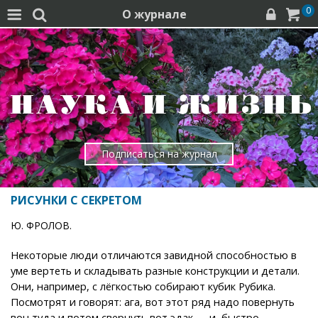
0
О журнале




Подписаться на журнал
РИСУНКИ С СЕКРЕТОМ
Ю. ФРОЛОВ.
Некоторые люди отличаются завидной способностью в
уме вертеть и складывать разные конструкции и детали.
Они, например, с лёгкостью собирают кубик Рубика.
Посмотрят и говорят: ага, вот этот ряд надо повернуть
вон туда и потом свернуть вот эдак — и, быстро