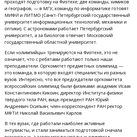
проходят подготовку на Физтехе; две команды, химиков
и географов, — в МГУ, команду по информатике готовят
МИФИ и ЛИТМО (Санкт-Петербургский государственный
университет информационных технологий, механики и
оптики). С астрономами работает Петербургский
университет, а за биологов отвечает Московский
государственный областной университет.
Если «олимпийцы» тренируются на Физтехе, это не
означает, что с ребятами работают только наши
преподаватели. Оргкомитет предметных олимпиад —
это команда, в которую входят специалисты из разных
вузов. Интересно, что все председатели оргкомитета
всероссийских олимпиад были физиками: академик Исаак
Константинович Кикоин; директор Института физики
твёрдого тела РАН, вице-президент РАН Юрий
Андреевич Осипьян; член-корреспондент РАН ректор
МФТИ Николай Васильевич Карлов.
В тех вузах, где работали наиболее активные
энтузиасты, и стали заниматься подготовкой сначала
всесоюзных, а затем международных олимпиад