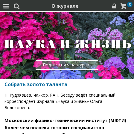
0
О журнале




Подписаться на журнал
Собрать золото таланта
Н. Кудрявцев, чл.-кор. РАН. Беседу ведёт специальный
корреспондент журнала «Наука и жизнь» Ольга
Белоконева.
Московский физико-технический институт (МФТИ)
более чем полвека готовит специалистов