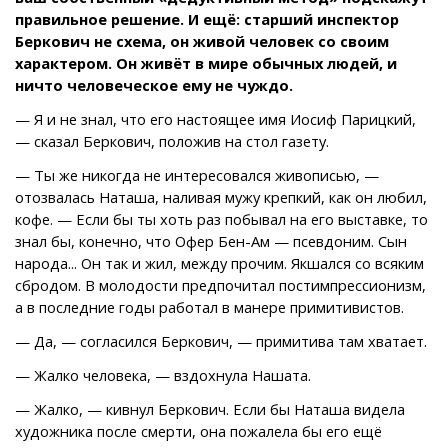
правильное решение. И ещё: старший инспектор
Беркович не схема, он живой человек со своим
характером. Он живёт в мире обычных людей, и
ничто человеческое ему не чуждо.
— Я и не знал, что его настоящее имя Иосиф Парицкий,
— сказал Беркович, положив на стол газету.
— Ты же никогда не интересовался живописью, —
отозвалась Наташа, наливая мужу крепкий, как он любил,
кофе. — Если бы ты хоть раз побывал на его выставке, то
знал бы, конечно, что Офер Бен-Ам — псевдоним. Сын
народа... Он так и жил, между прочим. Якшался со всяким
сбродом. В молодости предпочитал постимпрессионизм,
а в последние годы работал в манере примитивистов.
— Да, — согласился Беркович, — примитива там хватает.
— Жалко человека, — вздохнула Нашата.
— Жалко, — кивнул Беркович. Если бы Наташа видела
художника после смерти, она пожалела бы его ещё