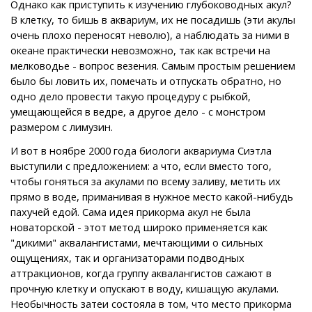
Однако как приступить к изучению глубоководных акул?
В клетку, то бишь в аквариум, их не посадишь (эти акулы
очень плохо переносят неволю), а наблюдать за ними в
океане практически невозможно, так как встречи на
мелководье - вопрос везения. Самым простым решением
было бы ловить их, помечать и отпускать обратно, но
одно дело провести такую процедуру с рыбкой,
умещающейся в ведре, а другое дело - с монстром
размером с лимузин.
И вот в ноябре 2000 года биологи аквариума Сиэтла
выступили с предложением: а что, если вместо того,
чтобы гоняться за акулами по всему заливу, метить их
прямо в воде, приманивая в нужное место какой-нибудь
пахучей едой. Сама идея прикорма акул не была
новаторской - этот метод широко применяется как
"дикими" аквалангистами, мечтающими о сильных
ощущениях, так и организаторами подводных
аттракционов, когда группу аквалангистов сажают в
прочную клетку и опускают в воду, кишащую акулами.
Необычность затеи состояла в том, что место прикорма