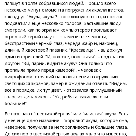
пляшут в толпе собравшихся людей. Прошло всего
несколько минут с момента погружения аквалангистов,
как вдруг: "Акула, акула"! - воскликнул кто-то, и возглас
подхватили еще несколько голосов. Застывшие люди
смотрели, как по экранам компьютеров проплывает
огромный серый силуэт - знаменитые челюсти,
бесстрастный черный глаз, череда жабр и, наконец,
длинный хвостовой плавник. "Красавица", - выдохнул
один из зрителей. "И, похоже, новенькая", - подхватил
другой. "Эй, парни, видите акулу? Она только что
проплыла прямо перед камерой", - человек с
микрофоном, стоящий на возвышении в окружении
светящихся экранов, замер в ожидании ответа. "Видим,
все в порядке, их тут две", - отозвался приглушенный
голос из динамиков. - "Ух, ребята, какие же они
большие!"
Ее называют "шестижаберная" или "илистая" акула. Есть
у нее еще одно название - "коровья" акула, которое она,
наверное, получила за неторопливость и большие глаза.
До сих пор о шестижаберных акулах мало что известно,