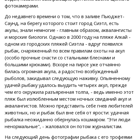
фотокамерами.
До недавнего времени о том, что в заливе Пьюджет-
Саунд, на берегу которого стоит город Сиэтл, есть
акулы, знали немногие - главным образом, аквалангисты
и морские биологи. Однако в 2000 году на пляже Алкай -
одном из городских пляжей Сиэтла - вдруг появился
рыбак, снаряженный по всем правилам охоты на акул
(особо прочные снасти со стальными блеснами и
большими крюками). Вскоре на пирсе уже отчаянно
билась огромная акула, а радостно возбужденный
рыболов, закидывал следующую наживку. Опьяненному
удачей рыбаку удалось выудить четырех акул, прежде
чем его окружила разъяренная толпа, - ведь именно этот
пляж был излюбленным местом ночных свиданий акул и
аквалангистов. Можно представить себе гнев любителей
животных, но и рыбак был вне себя от ярости: удачная
рыбалка неожиданно обернулась кошмаром. "Эти люди
ненормальные", - жаловался он потом журналистам.
На следующий день фотографии рыбака с его трофеями