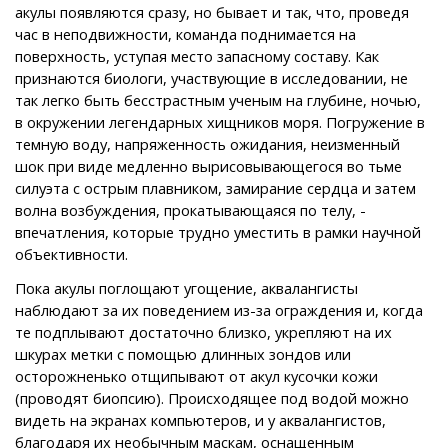
акулы появляются сразу, но бывает и так, что, проведя
час в неподвижности, команда поднимается на
поверхность, уступая место запасному составу. Как
признаются биологи, участвующие в исследовании, не
так легко быть бесстрастным ученым на глубине, ночью,
в окружении легендарных хищников моря. Погружение в
темную воду, напряженность ожидания, неизменный
шок при виде медленно вырисовывающегося во тьме
силуэта с острым плавником, замирание сердца и затем
волна возбуждения, прокатывающаяся по телу, -
впечатления, которые трудно уместить в рамки научной
объективности.
Пока акулы поглощают угощение, аквалангисты
наблюдают за их поведением из-за ограждения и, когда
те подплывают достаточно близко, укрепляют на их
шкурах метки с помощью длинных зондов или
осторожненько отщипывают от акул кусочки кожи
(проводят биопсию). Происходящее под водой можно
видеть на экранах компьютеров, и у аквалангистов,
благодаря их необычным маскам, оснащенным