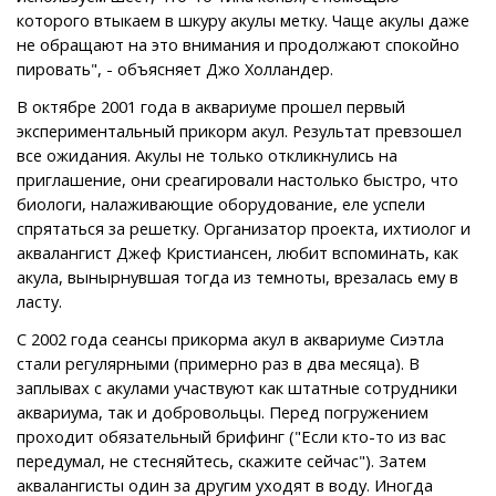
которого втыкаем в шкуру акулы метку. Чаще акулы даже
не обращают на это внимания и продолжают спокойно
пировать", - объясняет Джо Холландер.
В октябре 2001 года в аквариуме прошел первый
экспериментальный прикорм акул. Результат превзошел
все ожидания. Акулы не только откликнулись на
приглашение, они среагировали настолько быстро, что
биологи, налаживающие оборудование, еле успели
спрятаться за решетку. Организатор проекта, ихтиолог и
аквалангист Джеф Кристиансен, любит вспоминать, как
акула, вынырнувшая тогда из темноты, врезалась ему в
ласту.
С 2002 года сеансы прикорма акул в аквариуме Сиэтла
стали регулярными (примерно раз в два месяца). В
заплывах с акулами участвуют как штатные сотрудники
аквариума, так и добровольцы. Перед погружением
проходит обязательный брифинг ("Если кто-то из вас
передумал, не стесняйтесь, скажите сейчас"). Затем
аквалангисты один за другим уходят в воду. Иногда