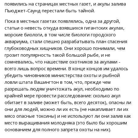
появились на страницах местных газет, и акулы залива
Пьюджет-Саунд перестали быть тайной.
Пока в местных газетах появлялись, одна за другой,
статьи о невесть откуда взявшихся гигантских акулах,
морские биологи, в том числе биологи городского
аквариума, стали спешно разрабатывать план спасения
глубоководных хищников. Они хорошо понимали, чем
грозит популярность такой большой рыбе, и не
сомневались, что нашествие охотников за акулами -
всего лишь вопрос времени. В конце концов им удалось
убедить чиновников министерства охоты и рыбной
ловли штата Вашингтон в том, что, прежде чем
разрешать людям уничтожать акул, необходимо по
крайней мере провести расследование: сколько акул
обитает в заливе (может быть, всего десяток), опасны ли
они для людей, можно ли их есть (не накапливает ли их
мясо опасные токсины) и не используют ли они залив как
место выращивания молодняка (это было бы хорошим
основанием для полного запрета охоты на них).