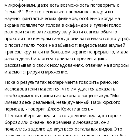
микрофонами, даже есть возможность поговорить с
"землей". Все это несколько напоминает кадры из
научно-фантастических фильмов, особенно когда на
экране появляется голова в скафандре и гулкий голос
разносится по затихшему залу. Хотя сеансы обычно
проходят по вечерам (иногда они затягиваются до утра),
о посетителях тоже не забывают: видеосъемка акульей
трапезы крутится на большом экране непрерывно, и два
раза в день биологи устраивают презентацию,
рассказывая о своих исследованиях, отвечая на вопросы
и демонстрируя снаряжение.
Пока о результатах эксперимента говорить рано, но
исследователи надеются, что им удастся доказать
необходимость принятия закона о защите акул. "Мы
имеем здесь реальный, невыдуманный Парк юрского
периода, - говорит Джеф Кристиансен. -
Шестижаберные акулы - это древние акулы, которые
бороздили океаны во времена динозавров, они
появились задолго до акул всех остальных видов. Это
уникальные существа, и мы должны сделать все, чтобы