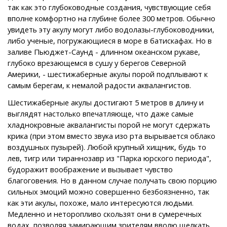
так как это глубоководные создания, чувствующие себя
вполне комфортно на глубине более 300 метров. Обычно
увидеть эту акулу могут либо водолазы-глубоководники,
либо ученые, погружающиеся в море в батискафах. Но в
заливе Пьюджет-Саунд - длинном океанском рукаве,
глубоко врезающемся в сушу у берегов Северной
Америки, - шестижаберные акулы порой подплывают к
самым берегам, к немалой радости аквалангистов.
Шестижаберные акулы достигают 5 метров в длину и
выглядят настолько впечатляюще, что даже самые
хладнокровные аквалангисты порой не могут сдержать
крика (при этом вместо звука изо рта вырывается облако
воздушных пузырей). Любой крупный хищник, будь то
лев, тигр или тираннозавр из "Парка юрского периода",
будоражит воображение и вызывает чувство
благоговения. Но в данном случае получать свою порцию
сильных эмоций можно совершенно безбоязненно, так
как эти акулы, похоже, мало интересуются людьми.
Медленно и неторопливо скользят они в сумеречных
водах, позволяя замирающим зрителям вволю щелкать