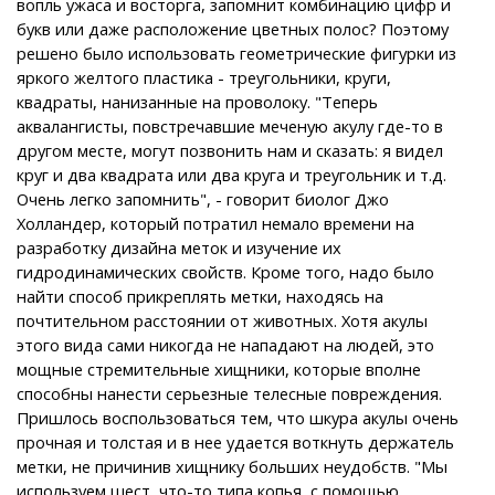
вопль ужаса и восторга, запомнит комбинацию цифр и
букв или даже расположение цветных полос? Поэтому
решено было использовать геометрические фигурки из
яркого желтого пластика - треугольники, круги,
квадраты, нанизанные на проволоку. "Теперь
аквалангисты, повстречавшие меченую акулу где-то в
другом месте, могут позвонить нам и сказать: я видел
круг и два квадрата или два круга и треугольник и т.д.
Очень легко запомнить", - говорит биолог Джо
Холландер, который потратил немало времени на
разработку дизайна меток и изучение их
гидродинамических свойств. Кроме того, надо было
найти способ прикреплять метки, находясь на
почтительном расстоянии от животных. Хотя акулы
этого вида сами никогда не нападают на людей, это
мощные стремительные хищники, которые вполне
способны нанести серьезные телесные повреждения.
Пришлось воспользоваться тем, что шкура акулы очень
прочная и толстая и в нее удается воткнуть держатель
метки, не причинив хищнику больших неудобств. "Мы
используем шест, что-то типа копья, с помощью