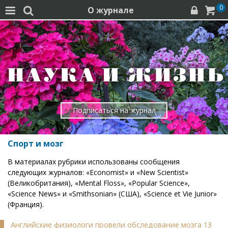
0
О журнале




Подписаться на журнал
Спорт и мозг
В материалах рубрики использованы сообщения
следующих журналов: «Economist» и «New Scientist»
(Великобритания), «Mental Floss», «Popular Science»,
«Science News» и «Smithsonian» (США), «Science et Vie Junior»
(Франция).
Английские физиологи провели обследование мозга 13