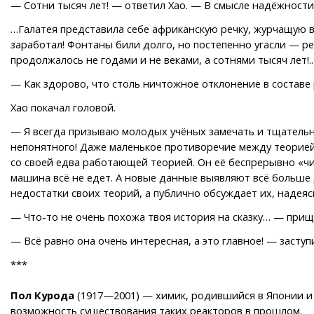
— Сотни тысяч лет! — ответил Хао. — В смысле надёжности
…Галатея представила себе африканскую речку, журчащую во
заработал! Фонтаны били долго, но постепенно угасли — ре
продолжалось не годами и не веками, а сотнями тысяч лет!..
— Как здорово, что столь ничтожное отклонение в составе
Хао покачал головой.
— Я всегда призываю молодых учёных замечать и тщательн
непонятного! Даже маленькое противоречие между теорией 
со своей едва работающей теорией. Он её беспрерывно «чи
машина всё не едет. А новые данные выявляют всё больше 
недостатки своих теорий, а публично обсуждает их, надея
— Что-то не очень похожа твоя история на сказку… — прищ
— Всё равно она очень интересная, а это главное! — заступ
***
Пол Курода
(1917—2001) — химик, родившийся в Японии и 
возможность существования таких реакторов в прошлом.