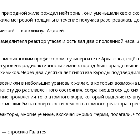
в природной жиле рождал нейтроны, они уменьшали свою скор
 жила метровой толщины в течение получаса разогревалась д
инов! — воскликнул Андрей.
замедлителя реактор угасал и остывал два с половиной часа.
 американским профессором в университете Арканзаса, ещё в
а уровень радиоактивности земных пород был гораздо выше н
химиков. Через два десятка лет гипотеза Куроды подтвердила
возникли в небольших урановых жилах, в которых возможна ц
анету до расплавленного состояния, сохраняющегося до сих 
е проявления того атомного жара, который выделяется внут
ас мы живём на поверхности земного атомного реактора, грее
реакторы, многие учёные, включая Энрико Ферми, полагали, 
 — спросила Галатея.