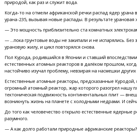
природой, как раз и служит вода.
Когда-то на отмели африканской речки распад ядер урана 
урана-235, вызывая новые распады. В результате урановая
— Это мощность приблизительно ста комнатных электрокам
— …пока грунтовые воды не закипали и не испарялись. Без 
урановую жилу, и цикл повторялся снова.
Пол Курода, родившийся в Японии и ставший впоследствии
естественных атомных реакторов в далёком прошлом, когд
настойчиво изучал проблему, невзирая на насмешки других 
Естественные атомные реакторы, предсказанные Куродой, 
огромный атомный реактор, жар которого разогрел нашу пл
тектоническая подвижность континентальных плит — внешни
возникнуть жизнь на планете с холодными недрами. И сейч
До того как человечество открыло естественные ядерные 
разумного.
— А как долго работали природные африканские реакторы?