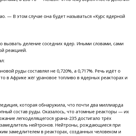
ао. — В этом случае она будет называться «Курс ядерной
о вызвать деление соседних ядер. Иными словами, сами
ой реакцией.
л:
овой руды составлял не 0,720%, а 0,717%. Речь идёт о
-то в Африке жёг урановое топливо в ядерных реакторах и
спедиция, которая обнаружила, что почти два миллиарда
пный состав руды. Оказалось, что атомные реакторы — их
ржание легкоделящегося урана-235 достигало трёх
ный замедлитель нейтронов. Нейтроны, рождающиеся при
аким замедлителем в реакторах, созданных человеком и