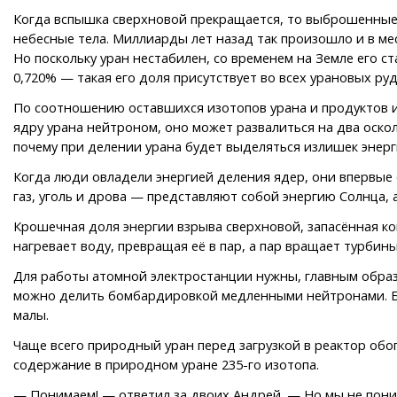
Когда вспышка сверхновой прекращается, то выброшенные о
небесные тела. Миллиарды лет назад так произошло и в мес
Но поскольку уран нестабилен, со временем на Земле его с
0,720% — такая его доля присутствует во всех урановых руда
По соотношению оставшихся изотопов урана и продуктов их
ядру урана нейтроном, оно может развалиться на два оско
почему при делении урана будет выделяться излишек энерг
Когда люди овладели энергией деления ядер, они впервые 
газ, уголь и дрова — представляют собой энергию Солнца,
Крошечная доля энергии взрыва сверхновой, запасённая ко
нагревает воду, превращая её в пар, а пар вращает турбин
Для работы атомной электростанции нужны, главным образом
можно делить бомбардировкой медленными нейтронами. Быс
малы.
Чаще всего природный уран перед загрузкой в реактор обо
содержание в природном уране 235-го изотопа.
— Понимаем! — ответил за двоих Андрей. — Но мы не пони