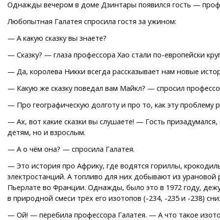
Однажды вечером в доме Дзинтары появился гость — профе
Любопытная Галатея спросила гостя за ужином:
— А какую сказку вы знаете?
— Сказку? — глаза профессора Хао стали по-европейски кру
— Да, королева Никки всегда рассказывает нам новые истор
— Какую же сказку поведал вам Майкл? — спросил профессо
— Про географическую долготу и про то, как эту проблему
— Ах, вот какие сказки вы слушаете! — Гость призадумался
детям, но и взрослым.
— А о чём она? — спросила Галатея.
— Это история про Африку, где водятся гориллы, крокодил
электростанций. А топливо для них добывают из урановой 
Пьерлате во Франции. Однажды, было это в 1972 году, деж
в природной смеси трёх его изотопов (-234, -235 и -238) сн
— Ой! — перебила профессора Галатея. — А что такое изот