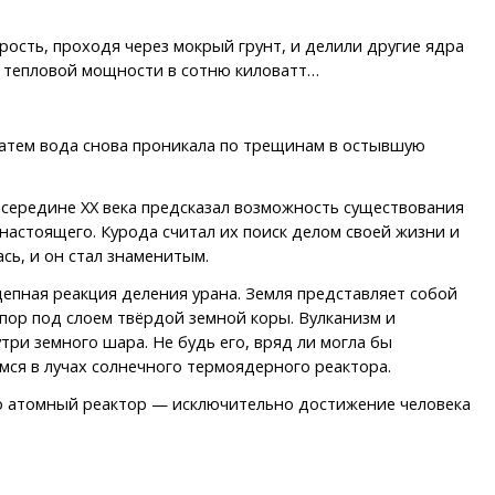
ость, проходя через мокрый грунт, и делили другие ядра
о тепловой мощности в сотню киловатт…
 Затем вода снова проникала по трещинам в остывшую
 середине ХХ века предсказал возможность существования
астоящего. Курода считал их поиск делом своей жизни и
сь, и он стал знаменитым.
епная реакция деления урана. Земля представляет собой
пор под слоем твёрдой земной коры. Вулканизм и
ри земного шара. Не будь его, вряд ли могла бы
мся в лучах солнечного термоядерного реактора.
что атомный реактор — исключительно достижение человека