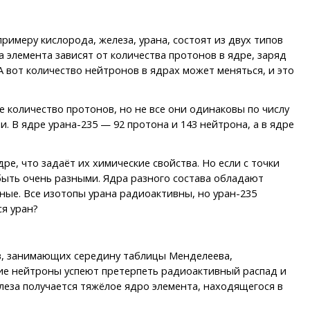
римеру кислорода, железа, урана, состоят из двух типов
элемента зависят от количества протонов в ядре, заряд
 вот количество нейтронов в ядрах может меняться, и это
е количество протонов, но не все они одинаковы по числу
 В ядре урана-235 — 92 протона и 143 нейтрона, а в ядре
е, что задаёт их химические свойства. Но если с точки
быть очень разными. Ядра разного состава обладают
ные. Все изотопы урана радиоактивны, но уран-235
ся уран?
в, занимающих середину таблицы Менделеева,
ние нейтроны успеют претерпеть радиоактивный распад и
леза получается тяжёлое ядро элемента, находящегося в