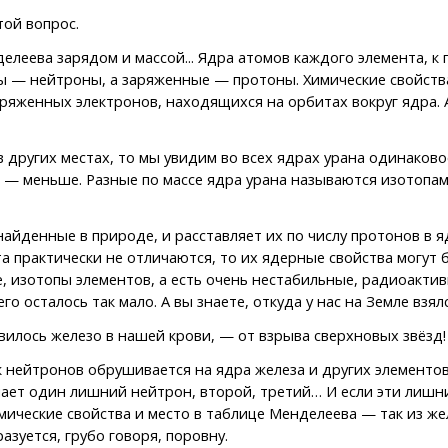
той вопрос.
леева зарядом и массой... Ядра атомов каждого элемента, к п
 — нейтроны, а заряженные — протоны. Химические свойства 
ряженных электронов, находящихся на орбитах вокруг ядра. А
других местах, то мы увидим во всех ядрах урана одинаково
— меньше. Разные по массе ядра урана называются изотопами.
йденные в природе, и расставляет их по числу протонов в ядр
а практически не отличаются, то их ядерные свойства могут 
, изотопы элементов, а есть очень нестабильные, радиоактив
о осталось так мало. А вы знаете, откуда у нас на Земле взял
вилось железо в нашей крови, — от взрыва сверхновых звёзд!
 нейтронов обрушивается на ядра железа и других элементо
учает один лишний нейтрон, второй, третий… И если эти лиш
мические свойства и место в таблице Менделеева — так из же
азуется, грубо говоря, поровну.