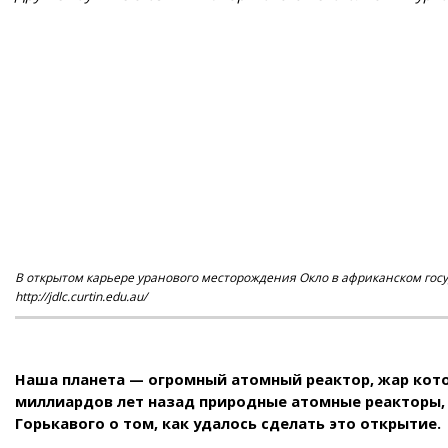
В открытом карьере уранового месторождения Окло в африканском госу
http://jdlc.curtin.edu.au/
Наша планета — огромный атомный реактор, жар котор
миллиардов лет назад природные атомные реакторы, 
Горькавого о том, как удалось сделать это открытие.