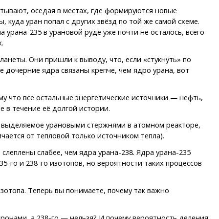
стывают, оседая в местах, где формируются новые
куда уран попал с других звёзд по той же самой схеме.
 урана-235 в урановой руде уже почти не осталось, всего
.
неты. Они пришли к выводу, что, если «стукнуть» по
 дочерние ядра связаны крепче, чем ядро урана, вот
му что все остальные энергетические источники — нефть,
е в течение её долгой истории.
о, выделяемое урановыми стержнями в атомном реакторе,
чается от тепловой только источником тепла).
слеплены слабее, чем ядра урана-238. Ядра урана-235
го и 238-го изотопов, но вероятности таких процессов
зотопа. Теперь вы понимаете, почему так важно
онами, а 238-го — нельзя? И почему вероятность деления