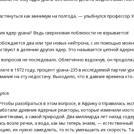
астянуться как минимум на полгода, — улыбнулся профессор Х
ия ядер урана? Ведь сверхновая поблизости не взрывается!
вобождается два или три новых нейтрона, с их помощью можн
ствуют в делении других ядер. Это называется цепной ядерн
 вопросов не последовало. Облегчённо вздохнув, он продолжа
те в 1972 году, процент урана-235 в исследуемой партии уран
мание на эту недостачу. Выходило, что в давние времена кто
улся.
Чтобы разобраться в этом вопросе, в Африку отправилась эк
работали древние ядерные реакторы, которые изменили изото
анетянами, а самой природой. Два миллиарда лет назад соде
лась возле речки, а вода, как мы теперь знаем, — естествен
цию, их нужно замедлить, то есть уменьшить их скорость. Т