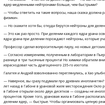
ядер медленными нейтронами больше, чем быстрыми?
— Чтобы ответить на такие вопросы, наша сказка должна р
физики».
— Но скажите хотя бы, откуда берутся нейтроны для делен
— Это как раз просто. При делении каждого ядра урана ос
ядра урана при делении порождают нейтроны, которые уча
Профессор сделал вопросительную паузу, но новых детских
— Согласно измерениям, полученным в лаборатории в Пьерла
разнице в три тысячные процента! Но химики обратили вни
израсходовал часть драгоценного 235-го изотопа.
Галатея и Андрей взволнованно переглянулись, а Хао улыбн
— Наверное, вы сразу подумали про древних инопланетян? 
лет назад в Габоне в урановой жиле месторождения Окло 
в Габоне открыли около двух десятков — созданы не инопл
процентов. Кроме того, урановая жила в Габоне располага
делении ядер, — быстрые. Чтобы организовать цепную реак