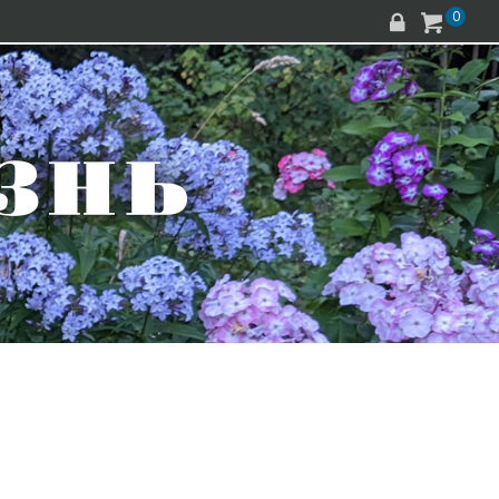
0

