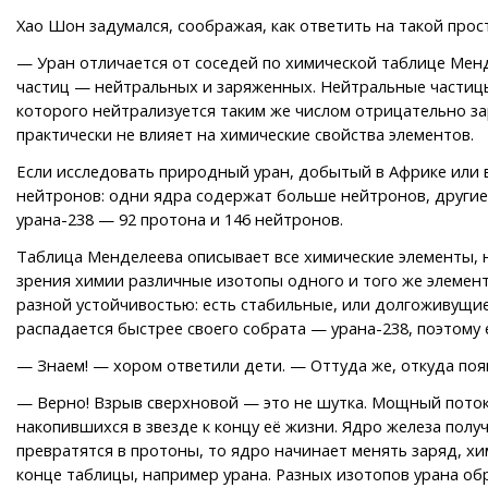
Хао Шон задумался, соображая, как ответить на такой прос
— Уран отличается от соседей по химической таблице Менде
частиц — нейтральных и заряженных. Нейтральные частицы
которого нейтрализуется таким же числом отрицательно за
практически не влияет на химические свойства элементов.
Если исследовать природный уран, добытый в Африке или в 
нейтронов: одни ядра содержат больше нейтронов, другие 
урана-238 — 92 протона и 146 нейтронов.
Таблица Менделеева описывает все химические элементы, на
зрения химии различные изотопы одного и того же элемент
разной устойчивостью: есть стабильные, или долгоживущие
распадается быстрее своего собрата — урана-238, поэтому ег
— Знаем! — хором ответили дети. — Оттуда же, откуда поя
— Верно! Взрыв сверхновой — это не шутка. Мощный поток
накопившихся в звезде к концу её жизни. Ядро железа пол
превратятся в протоны, то ядро начинает менять заряд, хи
конце таблицы, например урана. Разных изотопов урана обр