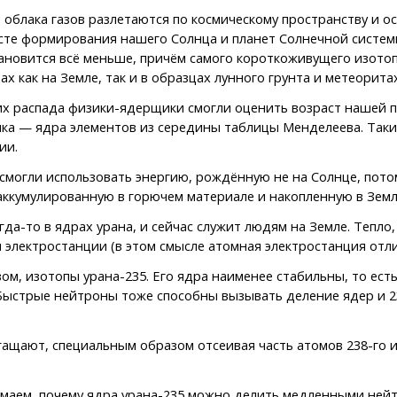
блака газов разлетаются по космическому пространству и о
те формирования нашего Солнца и планет Солнечной системы, 
тановится всё меньше, причём самого короткоживущего изотопа
х как на Земле, так и в образцах лунного грунта и метеоритах
 распада физики-ядерщики смогли оценить возраст нашей пла
лка — ядра элементов из середины таблицы Менделеева. Такие
ии.
смогли использовать энергию, рождённую не на Солнце, пото
 аккумулированную в горючем материале и накопленную в Земл
гда-то в ядрах урана, и сейчас служит людям на Земле. Тепл
ы электростанции (в этом смысле атомная электростанция отли
, изотопы урана-235. Его ядра наименее стабильны, то есть 
трые нейтроны тоже способны вызывать деление ядер и 235-
гащают, специальным образом отсеивая часть атомов 238-го и
маем, почему ядра урана-235 можно делить медленными нейтр