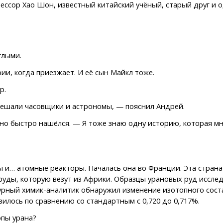
ссор Хао Шон, известный китайский учёный, старый друг и 
глыми.
ии, когда приезжает. И её сын Майкл тоже.
р.
 решали часовщики и астрономы, — пояснил Андрей.
, но быстро нашёлся. — Я тоже знаю одну историю, которая мн
ы и… атомные реакторы. Началась она во Франции. Эта страна
руды, которую везут из Африки. Образцы урановых руд иссл
урный химик-аналитик обнаружил изменение изотопного соста
изилось по сравнению со стандартным с 0,720 до 0,717%.
опы урана?