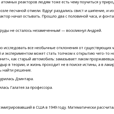
 атомных реакторов людям тоже есть чему поучиться у приро
зле песчаной отмели. Вдруг раздались свист и шипение, и из
актор начал остывать. Прошло два с половиной часа, и фонта
 руды не осталось незамеченным! — воскликнул Андрей.
о исследовать все необычные отклонения от существующих м
и экспериментом может стать толчком к открытию чего-то но
нит», как старый автомобиль: замазывает лаком проржавевшие
дыр в теории, и жизнь проходит не в поиске истины, а в лак
сь найти решение.
урилась Дзинтара.
илась Галатея за профессора.
эмигрировавший в США в 1949 году. Математически рассчита