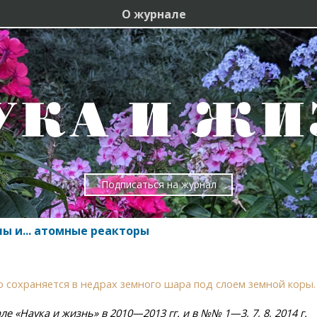
О журнале
Подписаться на журнал
ы и... атомные реакторы
 сохраняется в недрах земного шара под слоем земной коры.
е «Наука и жизнь» в 2010—2013 гг. и в №№ 1—3, 7, 8, 2014 г.