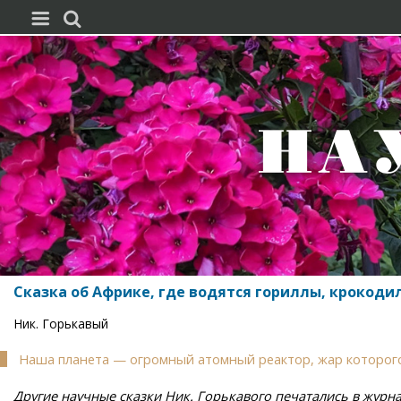


Сказка об Африке, где водятся гориллы, крокодил
Ник. Горькавый
Наша планета — огромный атомный реактор, жар которого
Другие научные сказки Ник. Горькавого печатались в журнал