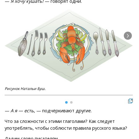
—
Я хочу кушать!
— говорят одни.
Рисунoк Натальи Буш.
Куш
—
А я — есть
, — подчёркивают другие.
Что за сложности с этими глаголами? Как следует
употреблять, чтобы соблюсти правила русского языка?
Дадим слово писателям.