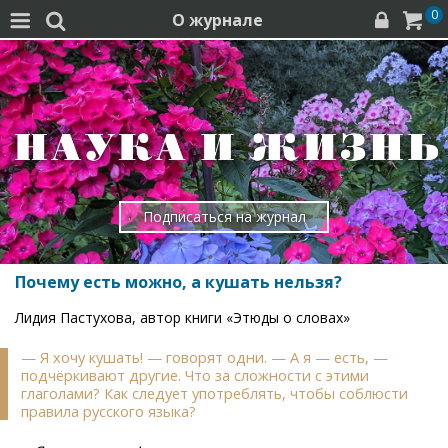
0
О журнале




Подписаться на журнал
Почему есть можно, а кушать нельзя?
Лидия Пастухова, автор книги «Этюды о словах»
— Я хочу кушать! — говорят одни. — А я — есть, —
подчёркивают другие. Что за сложности с этими
глаголами? Как следует употреблять, чтобы соблюсти
правила русского языка?