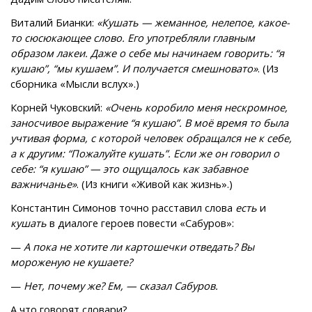
Виталий Бианки:
«Кушать — жеманное, нелепое, какое-
то сюсюкающее слово. Его употребляли главным
образом лакеи. Даже о себе мы начинаем говорить: “я
кушаю”, “мы кушаем”. И получается смешновато»
. (Из
сборника «Мысли вслух».)
Корней Чуковский:
«Очень коробило меня нескромное,
заносчивое выражение “я кушаю”. В моё время то была
учтивая форма, с которой человек обращался не к себе,
а к другим: “Пожалуйте кушать”. Если же он говорил о
себе: “я кушаю” — это ощущалось как забавное
важничанье»
. (Из книги «Живой как жизнь».)
Константин Симонов точно расставил слова
есть
и
кушать
в диалоге героев повести «Сабуров»:
—
А пока не хотите ли картошечки отведать? Вы
мороженую не кушаете?
—
Нет, почему же? Ем, — сказал Сабуров.
А что говорят словари?