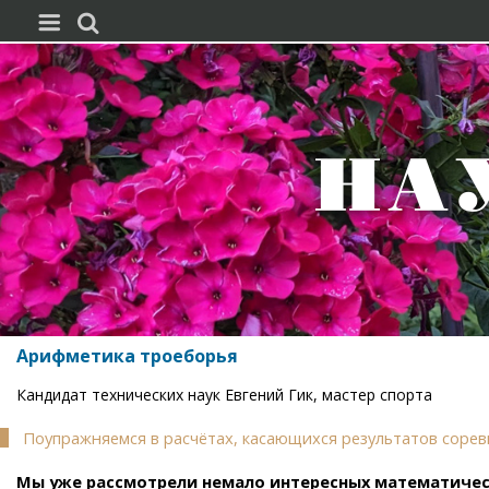


Арифметика троеборья
Кандидат технических наук Евгений Гик, мастер спорта
Поупражняемся в расчётах, касающихся результатов соревн
Мы уже рассмотрели немало интересных математическ