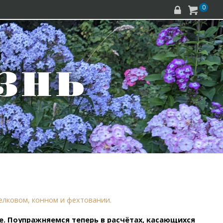
0


елковом, конном и фехтовании.
. Поупражняемся теперь в расчётах, касающихся