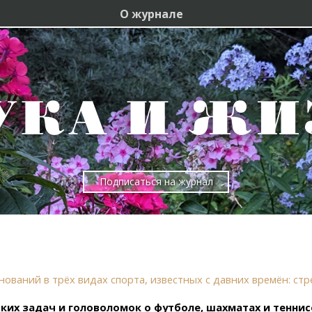
О журнале
Подписаться на журнал
ований в трёх видах спорта, известных с давних времён: стр
их задач и головоломок о футболе, шахматах и теннисе