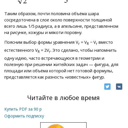
Таким образом, почти половина объёма шара
сосредоточена в слое около поверхности толщиной
всего лишь 1/5 радиуса, а в апельсине, представленном
на рисунке, кожуры и мякоти поровну.
Поясним выбор формы уравнения V
= V
− V
вместо
r
R
r
естественного V
= 2V
. Это сделано, чтобы напомнить
R
r
одну идею, часто встречающуюся в геометрии и
полезную при решении житейских задач — фигура, для
площади или объёма которой нет готовой формулы,
представляется как разность «известных» фигур.
Читайте в любое время
Купить PDF за
90
р
Оформить подписку