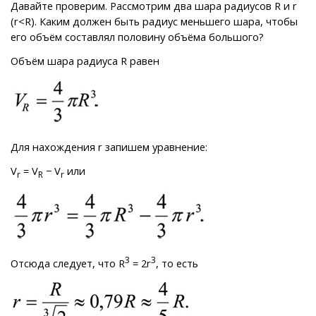
Давайте проверим. Рассмотрим два шара радиусов R и r
(r<R). Каким должен быть радиус меньшего шара, чтобы
его объём составлял половину объёма большого?
Объём шара радиуса R равен
Для нахождения r запишем уравнение:
V
= V
− V
или
r
R
r
3
3
Отсюда следует, что R
= 2r
, то есть