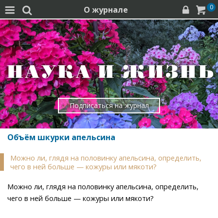
0
О журнале




Подписаться на журнал
Объём шкурки апельсина
Можно ли, глядя на половинку апельсина, определить,
чего в ней больше — кожуры или мякоти?
Можно ли, глядя на половинку апельсина, определить,
чего в ней больше — кожуры или мякоти?