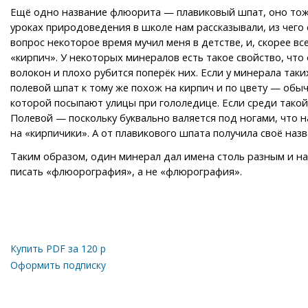
Ещё одно название флюорита — плавиковый шпат, оно тоже
уроках природоведения в школе нам рассказывали, из чего 
вопрос некоторое время мучил меня в детстве, и, скорее все
«кирпич». У некоторых минералов есть такое свойство, что
волокон и плохо рубится поперёк них. Если у минерала так
полевой шпат к тому же похож на кирпич и по цвету — обыч
которой посыпают улицы при гололедице. Если среди такой
Полевой — поскольку буквально валяется под ногами, что н
на «кирпичики». А от плавикового шпата получила своё наз
Таким образом, один минерал дал имена столь разным и на
писать «флюорография», а не «флюрография».
Купить PDF за
120
р
Оформить подписку