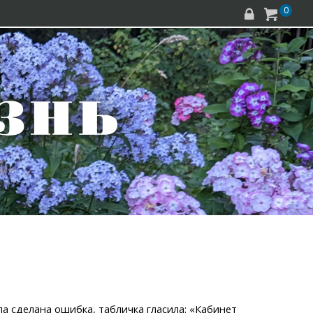
0


а сделана ошибка, табличка гласила: «Кабинет