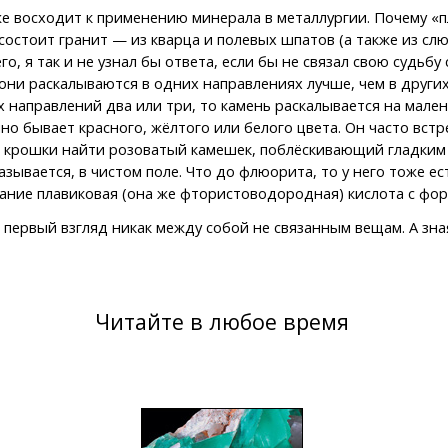
 восходит к применению минерала в металлургии. Почему «пл
состоит гранит — из кварца и полевых шпатов (а также из слю
го, я так и не узнал бы ответа, если бы не связал свою судьб
 они раскалываются в одних направлениях лучше, чем в других
их направлений два или три, то камень раскалывается на мале
но бывает красного, жёлтого или белого цвета. Он часто вст
 крошки найти розоватый камешек, поблёскивающий гладким с
азывается, в чистом поле. Что до флюорита, то у него тоже е
вание плавиковая (она же фтористоводородная) кислота с фор
 первый взгляд никак между собой не связанным вещам. А зн
Читайте в любое время