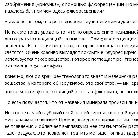
изображения («рисунка») с помощью флюоресценции. Но мы 
Казалось бы, при чём здесь флюоресценция?
А дело всё в том, что рентгеновские лучи невидимы для че
Но как же тогда увидеть то, что по определению невидимо
они отражают падающий на них свет. При флюоресценции ве
вещества. Есть такие вещества, которые поглощают невиди
светятся. Очень красиво выглядят покрытые флуоресцирующ
используется такое вещество, которое поглощает рентгенов
их помощью фотографию.
Конечно, любой врач-рентгенолог это знает и наверняка р
вещества, у которого обнаружилось это свойство, — мине
цвета. Кстати, фтор, входящий в состав флюорита, по-англи
То есть получается, что от названия минерала произошли 
Но это не самый глубокий слой нашей лингвистической луко
минералом и течением? Прямая, всё дело в применении флю
её плавления и облегчает выплавку из неё стали. Чтобы рас
1200 градусах. Это позволяет тратить меньше топлива (дере