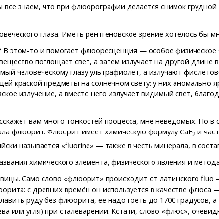
все знаем, что при флюорографии делается снимок грудной 
ловеческого глаза. Иметь рентгеновское зрение хотелось бы м
? В этом-то и помогает флюоресценция — особое физическое 
щество поглощает свет, а затем излучает на другой длине во
мый человеческому глазу ультрафиолет, а излучают фиолетово
ей краской предметы на солнечном свету: у них аномально я
ское излучение, а вместо него излучает видимый свет, благод
асскажет вам много тонкостей процесса, мне неведомых. Но 
рала флюорит. Флюорит имеет химическую формулу CaF
и част
2
йски называется «fluorine» — также в честь минерала, в сост
названия химического элемента, физического явления и метод
вицы. Само слово «флюорит» происходит от латинского fluo —
орита: с древних времён он используется в качестве флюса —
плавить руду без флюорита, её надо греть до 1700 градусов, 
ва или угля) при сталеварении. Кстати, слово «флюс», очевидн