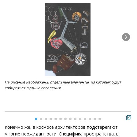
На рисунке изображены отдельные элементы, из которых будут
Зде
собираться лунные поселения.
вре
име
био
Конечно же, в космосе архитекторов подстерегают
многие неожиданности. Специфика пространства, в