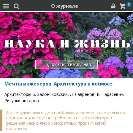
0
О журнале




Подписаться на журнал
Мечты инженеров. Архитектура в космосе
Архитекторы Б. Зайончковский, Л. Лавренов, В. Тарасевич.
Рисунки авторов
До сегодняшнего дня проблема освоения космического
пространства еще не требовала от архитекторов
решения каких-либо конкретных практических
вопросов.