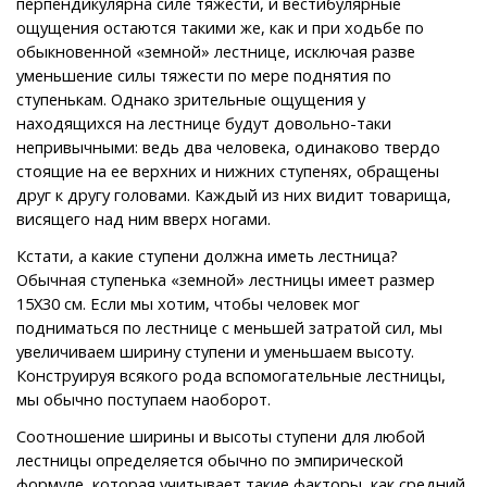
перпендикулярна силе тяжести, и вестибулярные
ощущения остаются такими же, как и при ходьбе по
обыкновенной «земной» лестнице, исключая разве
уменьшение силы тяжести по мере поднятия по
ступенькам. Однако зрительные ощущения у
находящихся на лестнице будут довольно-таки
непривычными: ведь два человека, одинаково твердо
стоящие на ее верхних и нижних ступенях, обращены
друг к другу головами. Каждый из них видит товарища,
висящего над ним вверх ногами.
Кстати, а какие ступени должна иметь лестница?
Обычная ступенька «земной» лестницы имеет размер
15X30 см. Если мы хотим, чтобы человек мог
подниматься по лестнице с меньшей затратой сил, мы
увеличиваем ширину ступени и уменьшаем высоту.
Конструируя всякого рода вспомогательные лестницы,
мы обычно поступаем наоборот.
Соотношение ширины и высоты ступени для любой
лестницы определяется обычно по эмпирической
формуле, которая учитывает такие факторы, как средний