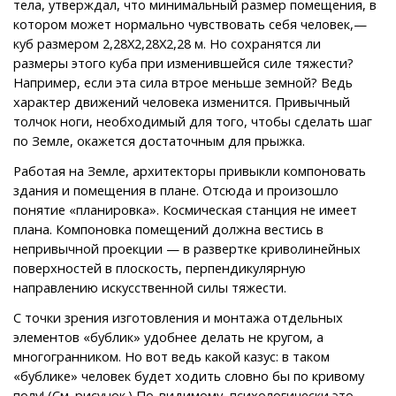
тела, утверждал, что минимальный размер помещения, в
котором может нормально чувствовать себя человек,—
куб размером 2,28X2,28X2,28 м. Но сохранятся ли
размеры этого куба при изменившейся силе тяжести?
Например, если эта сила втрое меньше земной? Ведь
характер движений человека изменится. Привычный
толчок ноги, необходимый для того, чтобы сделать шаг
по Земле, окажется достаточным для прыжка.
Работая на Земле, архитекторы привыкли компоновать
здания и помещения в плане. Отсюда и произошло
понятие «планировка». Космическая станция не имеет
плана. Компоновка помещений должна вестись в
непривычной проекции — в развертке криволинейных
поверхностей в плоскость, перпендикулярную
направлению искусственной силы тяжести.
С точки зрения изготовления и монтажа отдельных
элементов «бублик» удобнее делать не кругом, а
многогранником. Но вот ведь какой казус: в таком
«бублике» человек будет ходить словно бы по кривому
полу! (См. рисунок.) По-видимому, психологически это