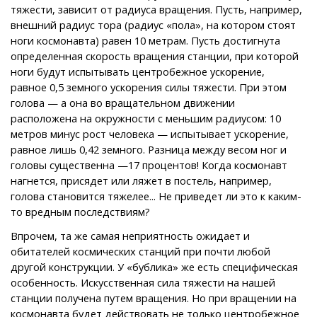
тяжести, зависит от радиуса вращения. Пусть, например,
внешний радиус тора (радиус «пола», на котором стоят
ноги космонавта) равен 10 метрам. Пусть достигнута
определенная скорость вращения станции, при которой
ноги будут испытывать центробежное ускорение,
равное 0,5 земного ускорения силы тяжести. При этом
голова — а она во вращательном движении
расположена на окружности с меньшим радиусом: 10
метров минус рост человека — испытывает ускорение,
равное лишь 0,42 земного. Разница между весом ног и
головы существенна —17 процентов! Когда космонавт
нагнется, присядет или ляжет в постель, например,
голова становится тяжелее... Не приведет ли это к каким-
то вредным последствиям?
Впрочем, та же самая неприятность ожидает и
обитателей космических станций при почти любой
другой конструкции. У «бублика» же есть специфическая
особенность. Искусственная сила тяжести на нашей
станции получена путем вращения. Но при вращении на
космонавта будет действовать не только центробежное