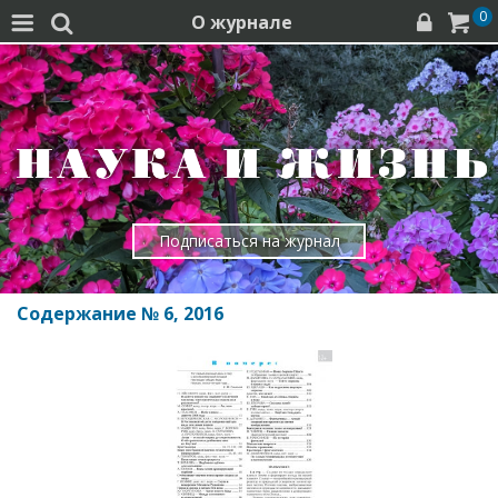
0
О журнале




Подписаться на журнал
Содержание № 6, 2016