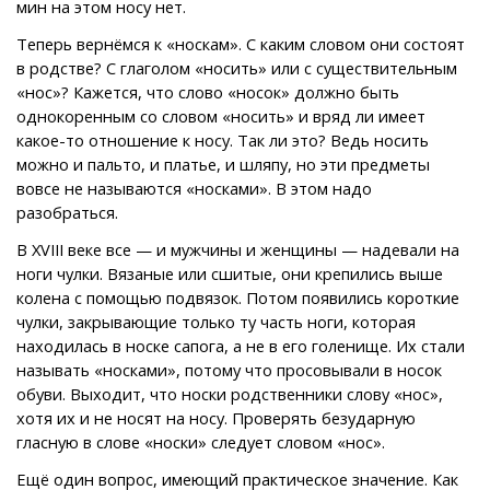
мин на этом носу нет.
Теперь вернёмся к «носкам». С каким словом они состоят
в родстве? С глаголом «носить» или с существительным
«нос»? Кажется, что слово «носок» должно быть
однокоренным со словом «носить» и вряд ли имеет
какое-то отношение к носу. Так ли это? Ведь носить
можно и пальто, и платье, и шляпу, но эти предметы
вовсе не называются «носками». В этом надо
разобраться.
В XVIII веке все — и мужчины и женщины — надевали на
ноги чулки. Вязаные или сшитые, они крепились выше
колена с помощью подвязок. Потом появились короткие
чулки, закрывающие только ту часть ноги, которая
находилась в носке сапога, а не в его голенище. Их стали
называть «носками», потому что просовывали в носок
обуви. Выходит, что носки родственники слову «нос»,
хотя их и не носят на носу. Проверять безударную
гласную в слове «носки» следует словом «нос».
Ещё один вопрос, имеющий практическое значение. Как