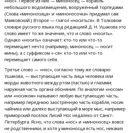
«нос». Первое из них — миноносец — корабль
небольшого водоизмещения, вооружённый торпедами.
(Слова «миноносица» и «миноносочка» придумал сам
Маяковский.) Второе — глагол «носиться». В Толковом
словаре русского языка под редакцией Д. Н. Ушакова это
слово имеет то же значение, что и слово «носить».
Однако «носить» означает: кто-то или что-то
перемещает нечто (например, миноносец — носит
мины), а с суффиксом «-ся»: кто-то или что-то
перемещает самого себя.
Третье слово — «нос», согласно тому же словарю
Ушакова, — выступающая часть лица человека или
морды животного между ртом (пастью) и глазами;
наружная часть органа обоняния. По аналогии «носом»
или «носиком» называют любую выступающую часть,
например переднюю заострённую часть корабля, носик
чайника или далеко выступающий в море мыс, например
приморский посёлок Лисий Нос недалеко от Санкт-
Петербурга. Ясно, что слова «нос» и «миноносец» вовсе
не родственники, и хотя у миноносца есть нос, никаких