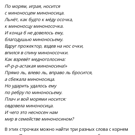
По морям, играя, носится
с миноносцем миноносица.
Льнёт, как будто к мёду осочка,
к миноносцу миноносочка.
И конца б не довелось ему,
благодушью миноносьему.
Вдруг прожектор, вздев на нос очки,
впился в спину миноносочки.
Как взревёт медноголосина:
«Р-р-р-астакая миноносина!»
Прямо ль, влево ль, вправо ль бросится,
а сбежала миноносица.
Но ударить удалось ему
по ребру по миноносьему.
Плач и вой морями носится:
овдовела миноносица.
И чего это несносен нам
мир в семействе миноносином?
В этих строчках можно найти три разных слова с корнем