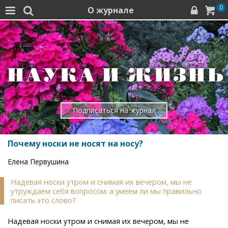
0
О журнале




Подписаться на журнал
Почему носки не носят на носу?
Елена Первушина
Надевая носки утром и снимая их вечером, мы не
утруждаем себя вопросом: а умеем ли мы правильно
писать это слово?
Надевая носки утром и снимая их вечером, мы не