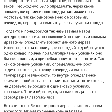
своеобразный «слоеный пирог» образовался за шесть
веков. Необходимо было определить, через какие
промежутки времени новгородцы настилали новые
мостовые, так как одновременно с мостовыми,
очевидно, перестраивались отдельные участки города.
Тогда-то и понадобился так называемый метод
дендрохронологии, позволяющий по годичным кольцам
древесины определить возраст данного дерева,
Известно, что на стволе дерева каждый год образуется
одно кольцо, причем при благоприятных условиях оно
бывает толстым, а при неблагоприятных — тонким. Так
как основными условиями, определяющими рост
годичного кольца, в первую очередь являются
температура и влажность, то внутри определенной
климатической зоны сочетание толстых и тонких колец
на деревьях, выросших в одинаковых условиях,
совпадает. Таким образом, годичные кольца — это
своеобразная летопись леса.
Вот эти-то особенности роста деревьев использовали
археологи. Изучая годичные кольца бревен,