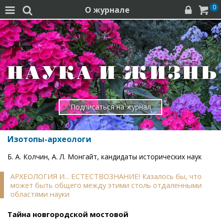
0
О журнале




Подписаться на журнал
Изотопы-археологи
Б. А. Колчин, А. Л. Монгайт, кандидаты исторических наук
АРХЕОЛОГИЯ И... ЕСТЕСТВОЗНАНИЕ! Казалось бы, что
может быть общего между этими столь отдаленными
областями науки
Тайна новгородской мостовой