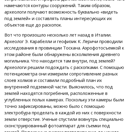
намечаются контуры сооружений. Таким образом,
археологи получают возможность буквально «видеть
под землей» и составлять планы интересующих их
объектов еще до раскопок.
Вот что произошло несколько лет назад в Италии.
Археолог Э. Карабелли и геофизик К. Леричи проводили
исследования в провинции Тоскана. Аэрофотосъемкой к
этом районе были обнаружены всхолмления древнего
могильника. Что находится там внутри, под землей?
Археологи решили подождать с раскопками. С помощью
потенциометра они измерили сопротивление разных
слоев холмов и составили подробный план их
внутренней подземной части. Выяснилось, что под
землей находятся погребения, расположенные в
углубленных полых камерах. Поскольку эти камеры были
точно зафиксированы, можно было с помощью
электробура проделать в каждой из них с поверхности
земли отверстие. Ученые спустили вовнутрь специально
сконструированный фотоаппарат для съемки под
землей. Полученные снимки позволили еще до начала