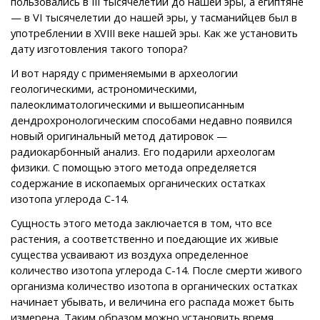
пользовались в III тысячелетии до нашей эры, а египтяне
— в VI тысячелетии до нашей эры, у тасманийцев был в
употреблении в XVIII веке нашей эры. Как же установить
дату изготовления такого топора?
И вот наряду с применяемыми в археологии
геологическими, астрономическими,
палеоклиматологическими и вышеописанным
дендрохронологическим способами недавно появился
новый оригинальный метод датировок —
радиокарбонный анализ. Его подарили археологам
физики. С помощью этого метода определяется
содержание в ископаемых органических остатках
изотопа углерода С-14.
Сущность этого метода заключается в том, что все
растения, а соответственно и поедающие их живые
существа усваивают из воздуха определенное
количество изотопа углерода С-14. После смерти живого
организма количество изотопа в органических остатках
начинает убывать, и величина его распада может быть
измерена. Таким образом можно установить время,