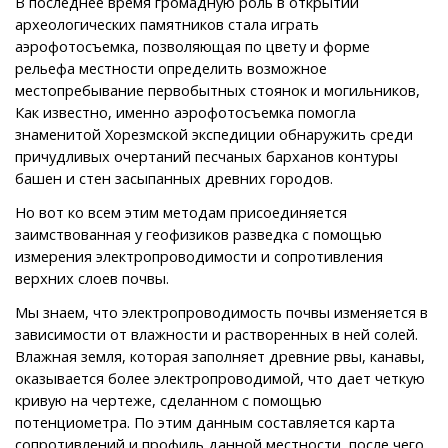
В последнее время громадную роль в открытии
археологических памятников стала играть
аэрофотосъемка, позволяющая по цвету и форме
рельефа местности определить возможное
местопребывание первобытных стоянок и могильников,
Как известно, именно аэрофотосъемка помогла
знаменитой Хорезмской экспедиции обнаружить среди
причудливых очертаний песчаных барханов контуры
башен и стен засыпанных древних городов.
Но вот ко всем этим методам присоединяется
заимствованная у геофизиков разведка с помощью
измерения электропроводимости и сопротивления
верхних слоев почвы.
Мы знаем, что электропроводимость почвы изменяется в
зависимости от влажности и растворенных в ней солей.
Влажная земля, которая заполняет древние рвы, канавы,
оказывается более электропроводимой, что дает четкую
кривую на чертеже, сделанном с помощью
потенциометра. По этим данным составляется карта
сопротивлений и профиль данной местности, после чего