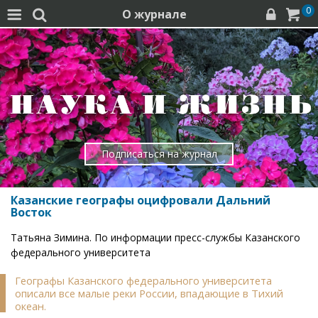
0
О журнале




Подписаться на журнал
Казанские географы оцифровали Дальний
Восток
Татьяна Зимина. По информации пресс-службы Казанского
федерального университета
Географы Казанского федерального университета
описали все малые реки России, впадающие в Тихий
океан.