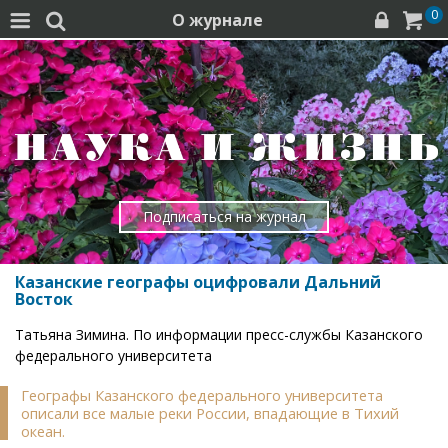
0
О журнале




Подписаться на журнал
Казанские географы оцифровали Дальний
Восток
Татьяна Зимина. По информации пресс-службы Казанского
федерального университета
Географы Казанского федерального университета
описали все малые реки России, впадающие в Тихий
океан.