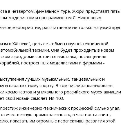
ста в четвертом, финальном туре. Жюри представят пять
еном-моделистом и программистом С. Никоновым.
ное мероприятие, рассчитанное не только на узкий круг
 в XXI веке", цель ее - обмен научно-технической
автомобильной техники. Она будет проходить в новом
инском аэродроме состоится выставка, посвященная
 кораблей, построенных моделистами и фирмами -
выступления лучших музыкальных, танцевальных и
у и парашютному спорту. В том числе запланированы
ки космонавтов и уникального российского музея авиации
т свой новый самолет Ил-103.
 престиж инженерно-технических профессий сильно упал,
ь отечественную промышленность, в частности авиа-,
ссию, показать им огромные перспективы развития этой