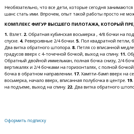
Необязательно, что все дети, которые сегодня занимаются 
шанс стать ими. Впрочем, опыт такой работы просто не мо
КОМПЛЕКС ФИГУР ВЫСШЕГО ПИЛОТАЖА, КОТОРЫЙ ПР
1.
Взлет.
2.
Обратная кубинская восьмерка , 4/8 бочки на под
спуске.
4.
Реверсивные 2/4 бочки.
5.
Пол квадратной петли, б
Два витка обратного штопора.
8.
Петля со вписанной медле
градусов вверх с 4-точечной бочкой, выход на спину.
11.
Обр
Обратный двойной иммельман, полная бочка снизу, 2/4 бочк
вертикалях и 2/4 бочками на горизонталях, с полной бочкой
бочка в обратном направлении.
17.
Хампти-бамп вверх на се
восьмерка, начало вверх, вписанная полубочка в центре.
19.
на подъеме, выход на спину.
22.
Два витка обратного штопор
Оформить подписку