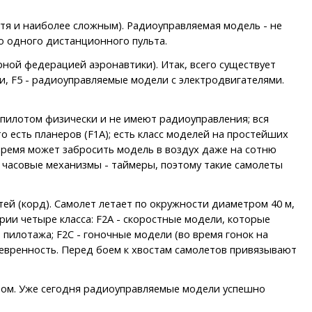
тя и наиболее сложным). Радиоуправляемая модель - не
но одного дистанционного пульта.
рной федерацией аэронавтики). Итак, всего существует
и, F5 - радиоуправляемые модели с электродвигателями.
 пилотом физически и не имеют радиоуправления; вся
о есть планеров (F1A); есть класс моделей на простейших
о время может забросить модель в воздух даже на сотню
 часовые механизмы - таймеры, поэтому такие самолеты
й (корд). Самолет летает по окружности диаметром 40 м,
ории четыре класса: F2A - скоростные модели, которые
 пилотажа; F2C - гоночные модели (во время гонок на
невренность. Перед боем к хвостам самолетов привязывают
мом. Уже сегодня радиоуправляемые модели успешно