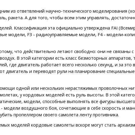
ним из ответвлений научно-технического моделирования (хо
ль, ракета. А для того, чтобы всем этим управлять, достаточ
оделей. Классификация эта официально утверждена FAI (Всеми
вые модели, F3 - радиоуправляемые модели, F4 - модели-копи
тому, что действительно летают свободно: они не связаны с
оздух. В этой категории есть класс безмоторных аппаратов, т
лей, где двигатель работает всего несколько секунд, и за эт
ют двигатель и переводят рули на планирование специальные
помощи одной или нескольких нерастяжимых проволочных ните
амолетах, у кордовых моделей есть руль высоты. В этой катег
обатические, модели, способные выполнять все фигуры высшего
 - модели воздушного боя, сочетающие в себе скорость и ма
убить пропеллером своего самолета ленту противника.
емых моделей кордовые самолеты вскоре могут стать архаиз