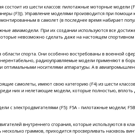
я состоит из шести классов: пилотажные моторные модели (F3
планеры (F3J). Управление моделями производится при помощи
 вмонтированным в самолет (в последнее время набирает попу
ложные авиамодели. При их создании используются все дости
которые невозможно сделать даже на настоящем спортивном с
области спорта. Они особенно востребованы в военной сфере
в нерентабельно, радиоуправляемые модели применяют в бор
и оптимальными носителями аппаратуры. А в авиапромышленн
оящие самолеты, имеют свою категорию (F4) из шести классов
 среди них и нелетающие модели, которые полностью, вплоть
и с электродвигателями (F5): F5A - пилотажные модели; F5B 
вигателей внутреннего сгорания, которые используются в кла
ить несколько граммов, приходится просверливать насквозь в