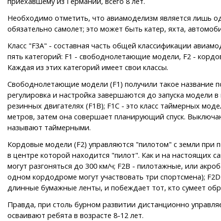
приехавшему из Германии, всего 8 лет.
Необходимо отметить, что авиамоделизм является лишь од
обязательно самолет; это может быть катер, яхта, автомоби
Класс "F3A" - составная часть общей классификации авиам
пять категорий: F1 - свободнолетающие модели, F2 - кордо
Каждая из этих категорий имеет свои классы.
Свободнолетающие модели (F1) получили такое название по
регулировка и настройка завершаются до запуска модели в в
резинных двигателях (F1B); F1C - это класс таймерных моде
метров, затем она совершает планирующий спуск. Выключа
называют таймерными.
Кордовые модели (F2) управляются "пилотом" с земли при 
в центре которой находится "пилот". Как и на настоящих с
могут разгоняться до 300 км/ч; F2B - пилотажные, или акр
одном кордодроме могут участвовать три спортсмена); F2D
длинные бумажные ленты, и побеждает тот, кто сумеет обр
Правда, при столь бурном развитии дистанционно управля
осваивают ребята в возрасте 8-12 лет.