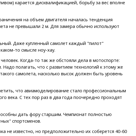
ливом) карается дисквалификацией, борьбу за вес вполне
граничения на объем двигателя началась тенденция
ета не превышали 2 м. Для замера обычно используют
льный. Даже купленный самолет каждый "пилот"
каком-то смысле ноу-хау.
человек. Когда-то так же обстояли дела в мотоспорте:
Надо полагать, что с развитием технологий к этому же
 такого самолета, насколько высок должен быть уровень
тметить, что авиамоделирование стало профессиональным
о века. С тех пор раз в два года поочередно проходят
пособны дать фору старшим. Чемпионат полностью
тных" спортсменов.
ка не известно, но предположительно их соберется 40-60