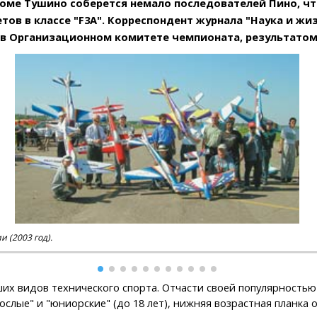
одроме Тушино соберется немало последователей Пино, 
 в классе "F3A". Корреспондент журнала "Наука и жизн
в Организационном комитете чемпионата, результатом ч
 (2003 год).
х видов технического спорта. Отчасти своей популярностью о
ослые" и "юниорские" (до 18 лет), нижняя возрастная планка 