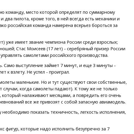
ою команду, место которой определят по суммарному
 два пилота, кроме того, в ней всегда есть механики и
ко российская команда намерена всерьез бороться за
ет) уже имеет звание чемпиона России среди взрослых;
ношей; Стас Моисеев (17 лет) - серебряный призер России
 управлять самолетами российского производства.
. Само выступление займет 7 минут, и еще 3 минуты -
т к взлету. Не успел - проиграл.
амолеты маленькие. Но и тут существуют свои собственные,
 случаи, когда самолеты падают). К тому же не только
, который налаживают месяцами, а повредить его очень
ревнований все же привозят с собой запасную авиамодель.
у необходимо показать техничность, легкость исполнения,
с фигур, которые надо исполнить безупречно за 7