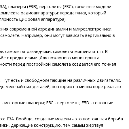
A); планеры (F3B); вертолеты (F3C); гоночные модели
 комплекта радиоаппаратуры: передатчика, который
лярность цифровая аппаратура).
жения современной аэродинамики и микроэлектроники.
амолете. Например, они могут зависать вертикально в
: самолеты-разведчики, самолеты-мишени и т. п. В
ьбе с вредителями. Для пожарного мониторинга
ости перед постройкой самолета создается его точная
. Тут есть и свободнолетающие на различных двигателях,
 до мельчайших деталей, повторяют в миниатюре реально
- моторные планеры; F5C - вертолеты; F5D - гоночные
ссе F3A. Вообще, создание модели - это постоянная борьба
интики, держащие конструкцию, тем самым жертвуя