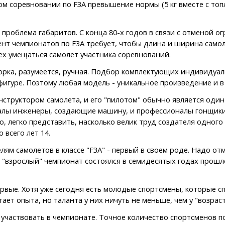
ом соревновании по F3A превышение нормы (5 кг вместе с топ
проблема габаритов. С конца 80-х годов в связи с отменой о
нт чемпионатов по F3A требует, чтобы длина и ширина самол
ех умещаться самолет участника соревнований.
борка, разумеется, ручная. Подбор комплектующих индивидуа
игуре. Поэтому любая модель - уникальное произведение и в 
нструктором самолета, и его "пилотом" обычно является один 
алы инженеры, создающие машину, и профессионалы гонщики. 
, легко представить, насколько велик труд создателя одного
 всего лет 14.
м самолетов в классе "F3A" - первый в своем роде. Надо о
взрослый" чемпионат состоялся в семидесятых годах прошлог
вые. Хотя уже сегодня есть молодые спортсмены, которые с
ает опыта, но таланта у них ничуть не меньше, чем у "возрас
участвовать в чемпионате. Точное количество спортсменов по