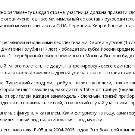
сно регламенту каждая страна-участница должна привезти св
е ограничено, однако минимальный ее состав - руководитель и
анный момент считаются США, Германия, Кипр и Япония, одна
 регалиями и большими перспектива ми: Сергей Бутузов (15 л
Дмитрий Голубин (17 лет) - обладатель кубка России среди ю
 лет) - серебряный призер чемпионата Москвы. Все они будут
й, много полетать не дадут. На тренировку - всего один день
т пилотажный комплекс, другой уже на старте - готовит самоле
оне: Тушинский аэродром, трибуны, взлетная полоса, только с
торой летают самолеты, находится в 150 м от трибун (бывают
ты от зрителей. Каждая авиамодель - сложный, тонкий прибор
дится отгораживать сеткой, а на всякий случай участники со
нить с фигурным катанием. Как и фигуристу на льду, авиатор
оявился новый вид пилотирования - под музыку.
его пилотажа Р-05 для 2004-2005 годов. Это большой комплек