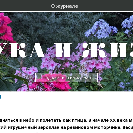
О журнале
Подписаться на журнал
И
яться в небо и полететь как птица. В начале XX века ме
кий игрушечный аэроплан на резиновом моторчике. Весил