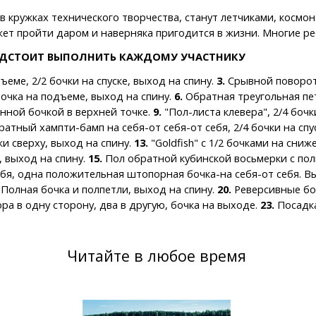
в кружках технического творчества, станут летчиками, космон
жет пройти даром и наверняка пригодится в жизни. Многие р
ЕДСТОИТ ВЫПОЛНИТЬ КАЖДОМУ УЧАСТНИКУ
ъеме, 2/2 бочки на спуске, выход на спину.
3.
Срывной поворот,
очка на подъеме, выход на спину.
6.
Обратная треугольная пет
нной бочкой в верхней точке.
9.
"Пол-листа клевера", 2/4 бочк
атный хампти-бамп на себя-от себя-от себя, 2/4 бочки на спуск
и сверху, выход на спину.
13.
"Goldfish" с 1/2 бочками на сни
, выход на спину.
15.
Пол обратной кубинской восьмерки с пол
бя, одна положительная штопорная бочка-на себя-от себя. В
Полная бочка и полпетли, выход на спину.
20.
Реверсивные боч
а в одну сторону, два в другую, бочка на выходе.
23.
Посадка
Читайте в любое время