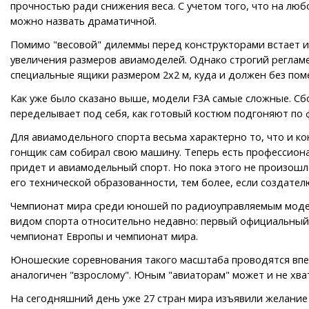
прочностью ради снижения веса. С учетом того, что на люб
можно назвать драматичной.
Помимо "весовой" дилеммы перед конструкторами встает и 
увеличения размеров авиамоделей. Однако строгий регламе
специальные ящики размером 2х2 м, куда и должен без пом
Как уже было сказано выше, модели F3A самые сложные. С
переделывает под себя, как готовый костюм подгоняют по ф
Для авиамодельного спорта весьма характерно то, что и ко
гонщик сам собирал свою машину. Теперь есть профессион
придет и авиамодельный спорт. Но пока этого не произошло
его технической образованности, тем более, если создателю
Чемпионат мира среди юношей по радиоуправляемым моделя
видом спорта относительно недавно: первый официальный "
чемпионат Европы и чемпионат мира.
Юношеские соревнования такого масштаба проводятся впер
аналогичен "взрослому". Юным "авиаторам" может и не хват
На сегодняшний день уже 27 стран мира изъявили желание 