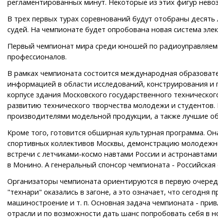
регламентированных минут. Некоторые из этих фигур нево
В трех первых турах соревнований будут отобраны десять 
судей. На чемпионате будет опробована новая система эл
Первый чемпионат мира среди юношей по радиоуправляемым 
профессионалов.
В рамках чемпионата состоится международная образовател
информацией в области исследований, конструирования и 
корпусе здания Московского государственного техническог
развитию технического творчества молодежи и студентов.
производителями модельной продукции, а также лучшие об
Кроме того, готовится обширная культурная программа. О
спортивных коллективов Москвы, демонстрацию молодежно
встречи с летчиками-космо навтами России и астронавтами
в Монино. А генеральный спонсор чемпионата - Российская
Организаторы чемпионата ориентируются в первую очередь
"технари" оказались в загоне, а это означает, что сегодн
машиностроение и т. п. Основная задача чемпионата - при
отрасли и по возможности дать шанс попробовать себя в н