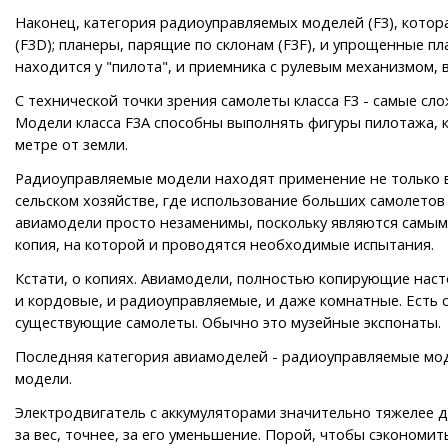
Наконец, категория радиоуправляемых моделей (F3), котора
(F3D); планеры, парящие по склонам (F3F), и упрощенные 
находится у "пилота", и приемника с рулевым механизмом,
С технической точки зрения самолеты класса F3 - самые с
Модели класса F3A способны выполнять фигуры пилотажа, 
метре от земли.
Радиоуправляемые модели находят применение не только в 
сельском хозяйстве, где использование больших самолето
авиамодели просто незаменимы, поскольку являются самым
копия, на которой и проводятся необходимые испытания.
Кстати, о копиях. Авиамодели, полностью копирующие наст
и кордовые, и радиоуправляемые, и даже комнатные. Есть
существующие самолеты. Обычно это музейные экспонаты.
Последняя категория авиамоделей - радиоуправляемые модел
модели.
Электродвигатель с аккумуляторами значительно тяжелее д
за вес, точнее, за его уменьшение. Порой, чтобы сэконом