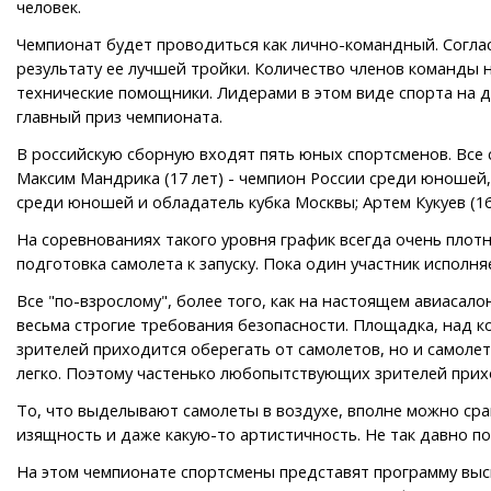
человек.
Чемпионат будет проводиться как лично-командный. Согла
результату ее лучшей тройки. Количество членов команды н
технические помощники. Лидерами в этом виде спорта на д
главный приз чемпионата.
В российскую сборную входят пять юных спортсменов. Все с
Максим Мандрика (17 лет) - чемпион России среди юношей, 
среди юношей и обладатель кубка Москвы; Артем Кукуев (16
На соревнованиях такого уровня график всегда очень плотны
подготовка самолета к запуску. Пока один участник исполняе
Все "по-взрослому", более того, как на настоящем авиасал
весьма строгие требования безопасности. Площадка, над ко
зрителей приходится оберегать от самолетов, но и самоле
легко. Поэтому частенько любопытствующих зрителей прихо
То, что выделывают самолеты в воздухе, вполне можно срав
изящность и даже какую-то артистичность. Не так давно п
На этом чемпионате спортсмены представят программу высш