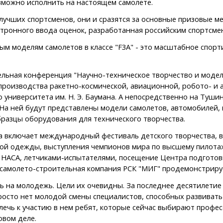
зможно исполнить на настоящем самолете.
лучших спортсменов, они и сразятся за основные призовые ме
ектронного ввода оценок, разработанная российским спортсм
моделям самолетов в классе "F3A" - это масштабное спортив
ьная конференция "Научно-техническое творчество и моделизм
производства ракетно-космической, авиационной, робото- и 
о университета им. Н. Э. Баумана. А непосредственно на Туш
 На ней будут представлены модели самолетов, автомобилей,
разцы оборудования для технического творчества.
на включает международный фестиваль детского творчества, 
й одежды, выступления чемпионов мира по высшему пилотаж
 НАСА, летчиками-испытателями, посещение Центра подготов
 самолето-строительная компания РСК "МИГ" продемонстрируе
 на молодежь. Цели их очевидны. За последнее десятилетие
я просто нет молодой смены специалистов, способных развиват
влечь к участию в нем ребят, которые сейчас выбирают профе
овом деле.