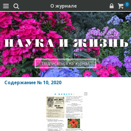
0
О журнале




Подписаться на журнал
Содержание № 10, 2020