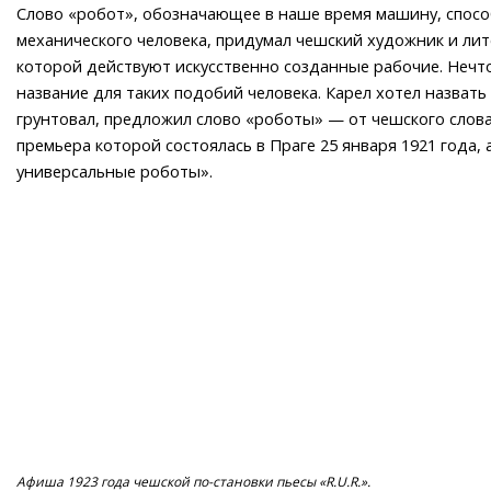
Слово «робот», обозначающее в наше время машину, спос
механического человека, придумал чешский художник и лите
которой действуют искусственно созданные рабочие. Нечто
название для таких подобий человека. Карел хотел назвать
грунтовал, предложил слово «роботы» — от чешского слова 
премьера которой состоялась в Праге 25 января 1921 года, 
универсальные роботы».
Афиша 1923 года чешской по-становки пьесы «R.U.R.».