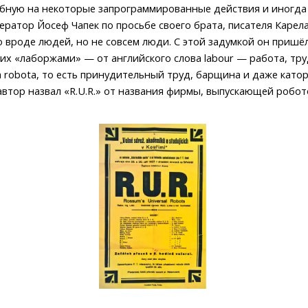
обную на некоторые запрограммированные действия и иногда
ратор Йосеф Чапек по просьбе своего брата, писателя Карела 
 вроде людей, но не совсем люди. С этой задумкой он пришёл
 их «лаборжами» — от английского слова labour — работа, тру
robota, то есть принудительный труд, барщина и даже каторга
автор назвал «R.U.R.» от названия фирмы, выпускающей роботов