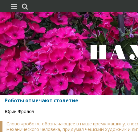


Роботы отмечают столетие
Юрий Фролов
Слово «робот», обозначающее в наше время машину, спос
механического человека, придумал чешский художник и ли