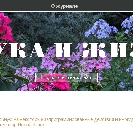
О журнале
Подписаться на журнал
обную на некоторые запрограммированные действия и иногд
тератор Йосеф Чапек