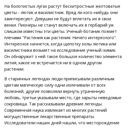
На болотистых лугах растут бесхитростные желтоватые
цветы - лютик и василистник. Вряд ли кого-нибудь они
заинтересуют. Девушки не будут вплетать их в свои
венки. Пионеры не станут включать их в гербарий уж
слишком известны эти цветы. Ученый-ботаник пожмет
плечами "Растения как растения. Ничего интересного".
Интересное начнется, когда щепотку золы лютика или
василистника возьмет на исследование ученый-химик.
Он обнаружит з ней такое большое количество элемента
лития, какое не встречается ни в одном другом
растении.
В старинных легендах люди приписывали различным
цветам магическую силу одни излечивали от всех
болезней, другие позволяли вернуть утраченную
любовь, третьи указывали место, где зарыты неведомые
сокровища. Так рассказывали древние легенды.
Современная наука извлекает из многих растений
могущественные лекарственные препараты.
Исследователи наших дней нашли, что месторождение