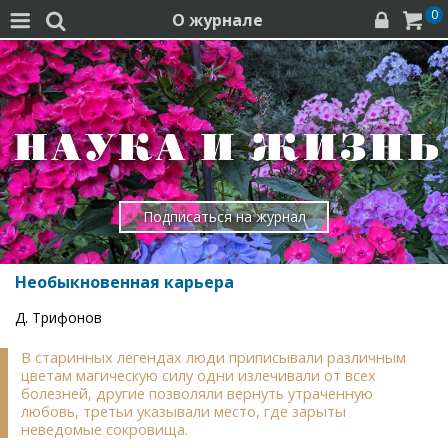
0
О журнале




Подписаться на журнал
Необыкновенная карьера
Д. Трифонов
В старинных легендах люди приписывали различным
цветам магическую силу одни излечивали от всех
болезней, другие позволяли вернуть утраченную
любовь, третьи указывали место, где зарыты
неведомые сокровища.