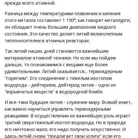
прежде всего атомной.
Разница между температурами плавления и кипения
этого металла составляет 1 150°; как говорят металлурги,
он обладает очень большим диапазоном жидкого
состояния. Это качество делает литий великолепным
теплоносителем в атомных реакторах.
Так литий наших дней становится важнейшим
материалом атомной техники. Но если мы пойдем
дальше, то познакомимся с вещами еще более
удивительными. Литий оказывается... термоядерным
"горючим". Его соединение с тяжелым изотопом
водорода - дейтерием, дейтерид лития - одно из
"взрывчатых веществ" в водородной бомбе.
И все-таки будущее лития - служение миру. Всякий знает,
как важно научиться управлять термоядерными
реакциями. В осуществлении их важнейшую роль играет
тритий сверхтяжелый изотоп водорода. Но в природе
его ничтожно мало; его надо получать искусственно. И
здесь литий снова "предлагает свои услуги" если его