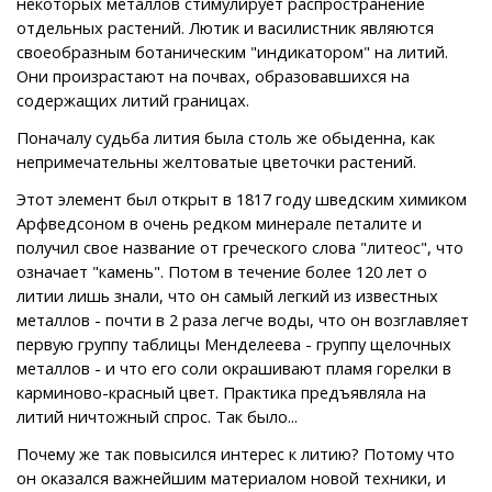
некоторых металлов стимулирует распространение
отдельных растений. Лютик и василистник являются
своеобразным ботаническим "индикатором" на литий.
Они произрастают на почвах, образовавшихся на
содержащих литий границах.
Поначалу судьба лития была столь же обыденна, как
непримечательны желтоватые цветочки растений.
Этот элемент был открыт в 1817 году шведским химиком
Арфведсоном в очень редком минерале петалите и
получил свое название от греческого слова "литеос", что
означает "камень". Потом в течение более 120 лет о
литии лишь знали, что он самый легкий из известных
металлов - почти в 2 раза легче воды, что он возглавляет
первую группу таблицы Менделеева - группу щелочных
металлов - и что его соли окрашивают пламя горелки в
карминово-красный цвет. Практика предъявляла на
литий ничтожный спрос. Так было...
Почему же так повысился интерес к литию? Потому что
он оказался важнейшим материалом новой техники, и