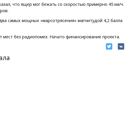
азал, что ящер мог бежать со скоростью примерно 45 км/ч.
ров.
л два самых мощных «марсотрясения» магнитудой 4,2 балла
т мест без радиопомех. Начато финансирование проекта.
ала