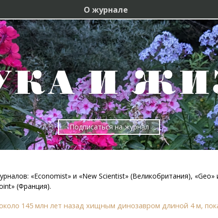
О журнале
Подписаться на журнал
алов: «Economist» и «New Scientist» (Великобритания), «Geo» и
Point» (Франция).
около 145 млн лет назад хищным динозавром длиной 4 м, пока