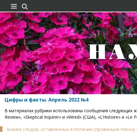


Цифры и факты. Апрель 2022 №4
В материалах рубрики использованы сообщения следующих журн
Review», «Skeptical Inquirer» и «Wired» (США), «L’Histoire» и «Le 
Анализ следов, оставленных в Испании (провинция Риоха) 