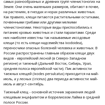
самых разнообразных и древних групп членистоногих на
Земле. Они очень маленьких размеров, обитают в почве,
на растениях, в гнездах и норах различных животных.
Как правило, клещи питаются растительными остатками,
почвенными грибами или другими мелкими
членистоногими. Некоторые виды приспособились к
питанию кровью животных и стали паразитами. Среди
них наиболее известны так называемые иксодовые
клещи (то есть клещи надсемейства Ixodoidea),
переносчики опасных болезней человека и животных. В
России распространены главным образом клещи двух
видов - европейский лесной (в Северо-Западном
регионе) и таежный (Дальний Восток, Сибирь, Урал,
средняя полоса европейской части). Пик активности
таежных клещей (Ixodes persulcatus) приходится на май-
июль, а у лесных (I.ricinus) два периода активности: май-
июль и август-сентябрь.
Таежный клещ - основной источник заражения людей
клещевым энцефалитом и боррелиозом Лайма в средней
полосе России.