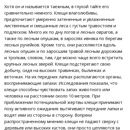
Хотя он и называется таежным, в глухой тайге его
сравнительно немного. Клещи влаголюбивы,
предпочитают умеренно затененные и увлажненные
лиственные и смешанные леса с густым травостоем и
подлеском. Много их по дну логов и лесных оврагов, а
также по лесным опушкам, в зарослях ивняка по берегам
лесных ручейков. Кроме того, они расселяются вдоль
лесных опушек и по заросшим травой лесным дорожкам
и тропкам, словом, там, где можно чаще всего встретить
крупных лесных зверей. Клещи подстерегают свою
добычу, сидя на высоких травинках, былинках и
веточках. На их передних лапках располагаются органы,
воспринимающие запахи. Исследования показали, что
клещи способны чувствовать запах животного или
человека на расстоянии около 10 метров. При
приближении потенциальной жертвы клещи принимают
позу активного ожидания: вытягивают передние лапки и
водят ими из стороны в сторону. Вопреки
распространенному мнению клещи не падают сверху с
деревьев или высоких кустов, они просто цепляются за