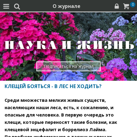
0
О журнале




Подписаться на журнал
КЛЕЩЕЙ БОЯТЬСЯ - В ЛЕС НЕ ХОДИТЬ?
Среди множества мелких живых существ,
населяющих наши леса, есть, к сожалению, и
опасные для человека. В первую очередь это
клещи, которые переносят такие болезни, как
клещевой энцефалит и боррелиоз Лайма.
Подробную информацию о таежных клещах