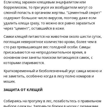
Если клещ заражен клещевым энцефалитом или
боррелиозом, то при укусе их возбудители могут со
слюной попасть в организм жертвы. "Цементный секрет"
содержит большое число вирусов, поэтому даже если
удалить клеща сразу, то можно все равно заразиться
через "цемент", оставшийся в коже.
Самки клещей питаются на животном около шести суток,
поглощая невероятное количество крови, более чем в
сто раз превышающее вес голодной особи. Самцы
присасываются на непродолжительное время, в
основном они заняты поиском питающихся самок, с
которыми спариваются.
Кратковременный и безболезненный укус самца можно и
не заметить, особенно когда в лесу полно комаров и
мошек.
ЗАЩИТА ОТ КЛЕЩЕЙ
Собираясь на прогулку в лес, позаботьтесь о правильном
выборе одежды. Заправьте брюки в носки с резинками,