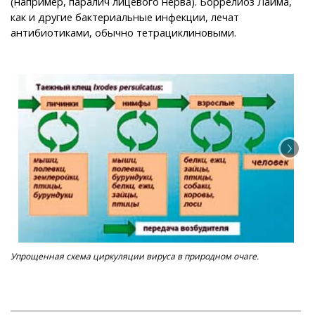
(например, паралич лицевого нерва). Боррелиоз Лайма,
как и другие бактериальные инфекции, лечат
антибиотиками, обычно тетрациклиновыми.
Упрощенная схема циркуляции вируса в природном очаге.
Ср
ним