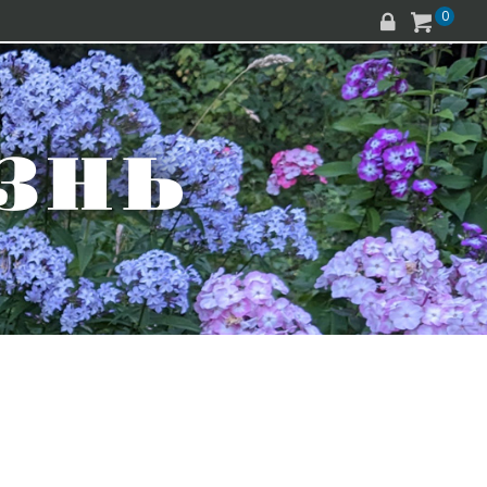
0

