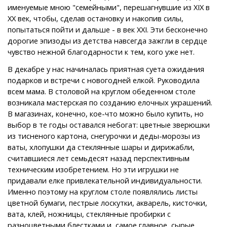
именуемые мною "семейными", перешагнувшие из XIX в
ХХ век, чтобы, сделав остановку и накопив силы,
попытаться пойти и дальше - в век XXI. Эти бесконечно
дорогие эпизоды из детства навсегда зажгли в сердце
чувство нежной благодарности к тем, кого уже нет.
В декабре у нас начиналась приятная суета ожидания
подарков и встречи с новогодней елкой. Руководила
всем мама. В столовой на круглом обеденном столе
возникала мастерская по созданию елочных украшений.
В магазинах, конечно, кое-что можно было купить, но
выбор в те годы оставался небогат: цветные зверюшки
из тисненого картона, снегурочки и деды-морозы из
ваты, хлопушки да стеклянные шары и дирижабли,
считавшиеся лет семьдесят назад перспективным
техническим изобретением. Но эти игрушки не
придавали елке привлекательной индивидуальности.
Именно поэтому на круглом столе появлялись листы
цветной бумаги, пестрые лоскутки, акварель, кисточки,
вата, клей, ножницы, стеклянные пробирки с
разноцветными блестками и, самое главное, сырые