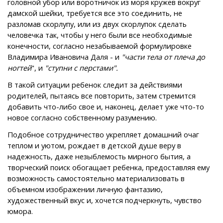
головной убор или воротничок из моря кружев вокруг
дамской шейки, требуется все это соединить, не
разломав скорлупу, или из двух скорлупок сделать
человечка так, чтобы у него были все необходимые
конечности, согласно незабываемой формулировке
Владимира Ивановича Даля - и
"части тела от плеча до
ногтей
", и
"ступни с перстами".
В такой ситуации ребенок следит за действиями
родителей, пытаясь все повторить, затем стремится
добавить что-либо свое и, наконец, делает уже что-то
новое согласно собственному разумению.
Подобное сотрудничество укрепляет домашний очаг
теплом и уютом, рождает в детской душе веру в
надежность, даже незыблемость мирного бытия, а
творческий поиск обогащает ребенка, предоставляя ему
возможность самостоятельно материализовать в
объемном изображении личную фантазию,
художественный вкус и, хочется подчеркнуть, чувство
юмора.