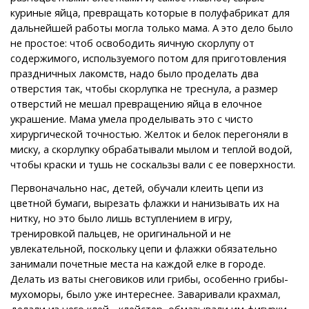
куриные яйца, превращать которые в полуфабрикат для
дальнейшей работы могла только мама. А это дело было
не простое: чтоб освободить яичную скорлупу от
содержимого, используемого потом для приготовления
праздничных лакомств, надо было проделать два
отверстия так, чтобы скорлупка не треснула, а размер
отверстий не мешал превращению яйца в елочное
украшение. Мама умела проделывать это с чисто
хирургической точностью. Желток и белок перегоняли в
миску, а скорлупку обрабатывали мылом и теплой водой,
чтобы краски и тушь не соскальзы вали с ее поверхности.
Первоначально нас, детей, обучали клеить цепи из
цветной бумаги, вырезать флажки и нанизывать их на
нитку, но это было лишь вступлением в игру,
тренировкой пальцев, не оригинальной и не
увлекательной, поскольку цепи и флажки обязательно
занимали почетные места на каждой елке в городе.
Делать из ваты снеговиков или грибы, особенно грибы-
мухоморы, было уже интереснее. Заваривали крахмал,
делали из него клей - клейстер, обмазывали им фигурки,