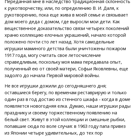
Переданная мне в наследство традиционная склонность
к рукотворчеству, или, по определению В. И. Даля, к
рукотворению, пока еще жива в моей семье и связывает
дом моего деда с домом, где выросли мои дети. Как
вещественное доказательство связи четырех поколений
храню коллекцию елочных украшений, начало которой
положено почти сто лет назад. Хотя самодельные
игрушки маминого детства были уничтожены пожаром
1917 года, могу считать свое летосчисление
справедливым, поскольку моя мама передавала опыт,
полученный ею от своей матери, Софьи Яковлевны, еще
задолго до начала Первой мировой войны.
Не все игрушки дожили до сегодняшнего дня;
оставшиеся берегу, по временам реставрирую и только
один раз в год достаю из стенного шкафа - когда в доме
появляется новогодняя елка. Думаю, наши игрушки рады
празднику и своему торжественному появлению на
белый свет. Живут в этой коллекции и смешные рыбки,
попавшие сюда по воле случая: в 1963 году папа привез
из Японии четыре удивительных, до тех пор