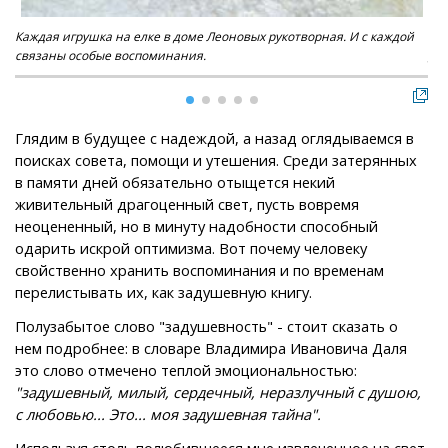
Каждая игрушка на елке в доме Леоновых рукотворная. И с каждой
То,
связаны особые воспоминания.
дог
Глядим в будущее с надеждой, а назад оглядываемся в
поисках совета, помощи и утешения. Среди затерянных
в памяти дней обязательно отыщется некий
живительный драгоценный свет, пусть вовремя
неоцененный, но в минуту надобности способный
одарить искрой оптимизма. Вот почему человеку
свойственно хранить воспоминания и по временам
перелистывать их, как задушевную книгу.
Полузабытое слово "задушевность" - стоит сказать о
нем подробнее: в словаре Владимира Ивановича Даля
это слово отмечено теплой эмоциональностью:
"задушевный, милый, сердечный, неразлучный с душою,
с любовью... Это... моя задушевная тайна".
Используя столь полюбившееся мне извлеченное на свет