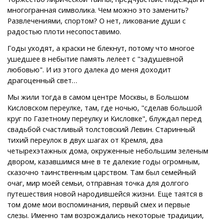
многогранная символика. Чем можно это заменить?
Развлечениями, спортом? О нет, ликование души с
радостью плоти несопоставимо.
Годы уходят, а краски не блекнут, потому что многое
ушедшее в небытие память лелеет с "задушевной
любовью". И из этого далека до меня доходит
драгоценный свет…
Мы жили тогда в самом центре Москвы, в Большом
Кисловском переулке, там, где ночью, "сделав большой
круг по Газетному переулку и Кисловке", блуждал перед
свадьбой счастливый толстовский Левин. Старинный
тихий переулок в двух шагах от Кремля, два
четырехэтажных дома, окруженные небольшим зеленым
двором, казавшимся мне в те далекие годы огромным,
сказочно таинственным царством. Там был семейный
очаг, мир моей семьи, отправная точка для долгого
путешествия новой народившейся жизни. Еще таятся в
том доме мои воспоминания, первый смех и первые
слезы. Именно там возрождались некоторые традиции,