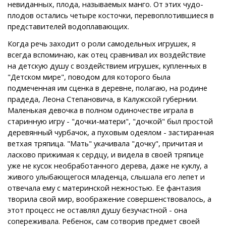
невиданных, плода, называемых манго. От этих чудо-
плодов остались четыре косточки, перевоплотившиеся в
представителей водоплавающих.
Когда речь заходит о роли самодельных игрушек, я
всегда вспоминаю, как отец сравнивал их воздействие
на детскую душу с воздействием игрушек, купленных в
"Детском мире", поводом для которого была
подмеченная им сценка в деревне, полагаю, на родине
прадеда, Леона Степановича, в Калужской губернии.
Маленькая девочка в полном одиночестве играла в
старинную игру - "дочки-матери", "дочкой" был простой
деревянный чурбачок, а пуховым одеялом - застиранная
ветхая тряпица. "Мать" укачивала "дочку", причитая и
ласково прижимая к сердцу, и видела в своей тряпице
уже не кусок необработанного дерева, даже не куклу, а
живого улыбающегося младенца, слышала его лепет и
отвечала ему с материнской нежностью. Ее фантазия
творила свой мир, воображение совершенствовалось, а
этот процесс не оставлял душу безучастной - она
сопереживала. Ребенок, сам сотворив предмет своей