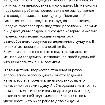
личиком и наманикюренными ноготками. Мы не смогли
порадовать ребенка, предоставив в ее распоряжение
это холодное заокеанское чудище. Пришлось ей
самостоятельно выходить из трудного положения,
наладив "массовое производство" российских Барби из
общедоступных подручных средств - старых байковых
пеленок, моих новых кожаных перчаток и
разнообразных лоскутков из деревянного сундучка. В
лицах этих новоявленных особ не было
безукоризненного совершенства, что, однако, не
мешало им горделиво шествовать по своей кукольной
жизни на зависть юным соседкам.
В этом детском творчестве странным образом
воплощались беспомощность, чистосердечная
неказистость и пронзительная искренность, что
неизменно тревожит душу. Я обнаружила в нем то, что
показалось мне исключительно драгоценным: плоды
некой внутренней неутомимой работы. Есть во мне
уверенность - то была работа детской души.