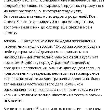
полузабытое слово, постараюсь "сердечно, неразлучно с
душою" рассказать о некоторых традициях,
бытовавших в семьях моих дедов и родителей. Кое-
какие обычаи сохранились и в годы моего детства,
воспоминания о них до сих пор еще свежи в моей
памяти.
Апрель… С наступлением весны ждали возвращения
перелетных птиц, говорили: "Скоро жаворонки будут в
небе кувыркаться". Однажды мне пришлось это
наблюдать - действительно кувыркаются! и курлычат
при этом. В субботу перед Страстной неделей, в
праздник Благовещения, один из двенадцати главных
православных праздников, пекли из теста жаворонков.
Наша няня, Анастасия Аристратьевна Воронина, была
величайшим мастером этого дела: с улыбкой
раскатывала тесто, разрезала на полоски, плела из них
косички - птичкино тельце. Хвостик - из теста, а глазки -
изюминки.
А еще в этот день было принято, в согласии с древним