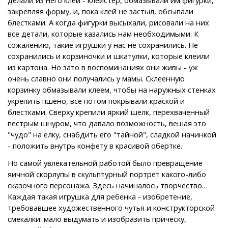
закрепляя форму, и, пока клей не застыл, обсыпали
блестками. А когда фигурки высыхали, рисовали на них
все детали, которые казались нам необходимыми. К
сожалению, такие игрушки у нас не сохранились. Не
сохранились и корзиночки и шкатулки, которые клеили
из картона. Но зато в воспоминаниях они живы - уж
очень славно они получались у мамы. Склеенную
корзинку обмазывали клеем, чтобы на наружных стенках
укрепить пшено, все потом покрывали краской и
блестками. Сверху крепили яркий шелк, перехваченный
пестрым шнуром, что давало возможность, вешая это
"чудо" на елку, снабдить его "тайной", сладкой начинкой
- положить внутрь конфету в красивой обертке.
Но самой увлекательной работой было превращение
яичной скорлупы в скульптурный портрет какого-либо
сказочного персонажа. Здесь начиналось творчество…
Каждая такая игрушка для ребенка - изобретение,
требовавшее художественного чутья и конструкторской
смекалки: мало выдумать и изобразить прическу,