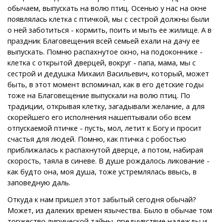
обычаем, выпускать на волю птиц. Осенью у нас на окне
появлялась клетка с птичкой, мы с сестрой должны были
о ней заботиться - кормить, поить и мыть ее жилище. А в
праздник Благовещения всей семьей ехали на дачу ее
выпускать. Помню распахнутое окно, на подоконнике -
клетка с открытой дверцей, вокруг - папа, мама, мы с
сестрой и дедушка Михаил Васильевич, который, может
быть, в этот момент вспоминал, как в его детские годы
тоже на Благовещение выпускали на волю птиц. По
традиции, открывая клетку, загадывали желание, а для
скорейшего его исполнения нашептывали обо всем
отпускаемой птичке - пусть, мол, летит к Богу и просит
счастья для людей. Помню, как птичка с робостью
приближалась к распахнутой дверце, а потом, набирая
скорость, таяла в синеве. В душе рождалось ликование -
как будто она, моя душа, тоже устремлялась ввысь, в
заповедную даль.
Откуда к нам пришел этот забытый сегодня обычай?
Может, из далеких времен язычества. Было в обычае том
торжество лирической тайны, предчувствие надежды и