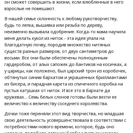
он сможет совершить в жизни, если влюбленные в него
взрослые не помешают.
В нашей семье склонность к любому рукотворчеству,
будь то лепка, вышивка или резьба по дереву,
неизменно вызывала одобрение. Когда-то мама научила
меня делать кукол из ниток - эта идея упала на
благодатную почву, породив множество нитяных
существ разных размеров, от двух сантиметров до
восьми. Все они были обеспечены полноценным
гардеробом, от алых сапожек до бантиков на косичках, а
у царицы, как положено, был царский трон из коробочек,
обтянутых синим бархатом и украшенных бриллиантами
из бисера, и парадная карета из спичечного коробка на
пустых катушках от ниток. И все это в бархате да
кружевах… Семь белых слонов готовы были везти ее
величество к величеству соседнего королевства.
Дочки тоже переняли этот вид творчества, но младшая
свою деятельность усовершенствовала в соответствии с
потребностями нового времени, которое, будь оно
неладно, полюбило девушку Барби с пустым никаким