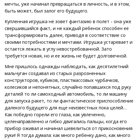
мечты, уже начинал превращаться в личность, и в этом,
быть может, был залог его будущего.
Купленная игрушка не зовет фантазию в полет - она уже
свершившийся факт, и не каждый ребенок способен ее
трансформировать далее, приводя в соответствие со
своими потребностями и мечтами. Игрушка устаревает и
остается лежать в углу невостребованной. Зато
требуется новая, но и ее жизнь не будет долговечной.
Мне пришлось однажды наблюдать, как десятилетний
мальчуган создавал из старых разрозненных
конструкторов, кубиков, пластмассовых чурбачков,
колесиков и непонятных, случайно попавшихся под руку
деталей то ли самоходный автомобиль, то ли машину
для запуска ракет, то ли фантастическое приспособление
далекого будущего для еще неизвестных пока целей…
Как победно горели его глаза, как увлеченно,
целенаправленно и гибко двигались пальцы, когда его
прибор оживал и начинал шевелиться от прикосновения
руки! Я тогда думала: как много ребенку дано, как много