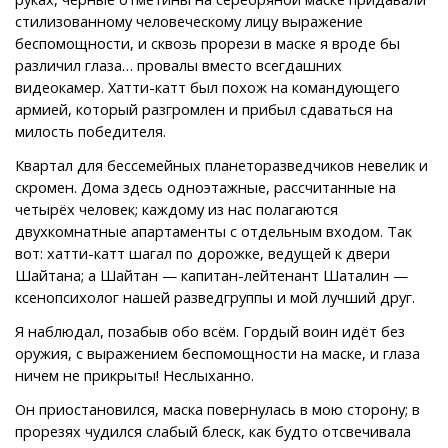
стилизованному человеческому лицу выражение
беспомощности, и сквозь прорези в маске я вроде бы
различил глаза… провалы вместо всегдашних
видеокамер. Хатти-катт был похож на командующего
армией, который разгромлен и прибыл сдаваться на
милость победителя.
Квартал для бессемейных планеторазведчиков невелик и
скромен. Дома здесь одноэтажные, рассчитанные на
четырёх человек; каждому из нас полагаются
двухкомнатные апартаменты с отдельным входом. Так
вот: хатти-катт шагал по дорожке, ведущей к двери
Шайтана; а Шайтан — капитан-лейтенант Шаталин —
ксенопсихолог нашей разведгруппы и мой лучший друг.
Я наблюдал, позабыв обо всём. Гордый воин идёт без
оружия, с выражением беспомощности на маске, и глаза
ничем не прикрыты! Неслыханно.
Он приостановился, маска повернулась в мою сторону; в
прорезях чудился слабый блеск, как будто отсвечивала