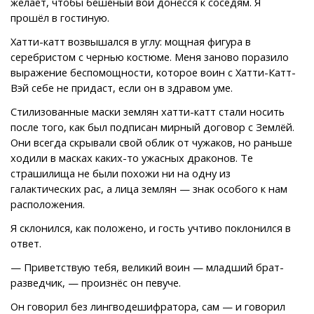
желает, чтобы бешеный вой донёсся к соседям. Я
прошёл в гостиную.
Хатти-катт возвышался в углу: мощная фигура в
серебристом с чернью костюме. Меня заново поразило
выражение беспомощности, которое воин с Хатти-Катт-
Вэй себе не придаст, если он в здравом уме.
Стилизованные маски землян хатти-катт стали носить
после того, как был подписан мирный договор с Землёй.
Они всегда скрывали свой облик от чужаков, но раньше
ходили в масках каких-то ужасных драконов. Те
страшилища не были похожи ни на одну из
галактических рас, а лица землян — знак особого к нам
расположения.
Я склонился, как положено, и гость учтиво поклонился в
ответ.
— Приветствую тебя, великий воин — младший брат-
разведчик, — произнёс он певуче.
Он говорил без лингводешифратора, сам — и говорил