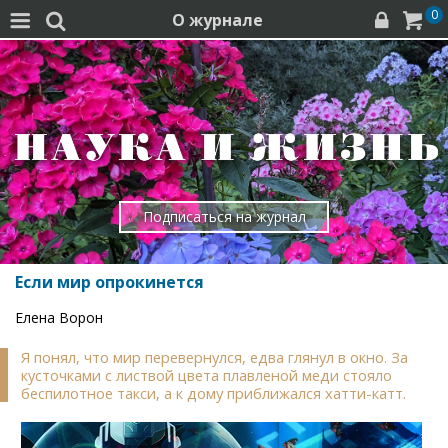
0
О журнале




Подписаться на журнал
Если мир опрокинется
Елена Ворон
Я понял, что мир перевернулся, едва глянул в окно. За
кусточками с листвой цвета плавленой меди стояло
беспилотное такси, а к дому приближался хатти-катт.