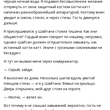
чёрная ночная вода. Я подавил бессмысленное желание
отпрянуть от окна: защитный костюм хатти-катт
напичкан разнообразнейшей аппаратурой, поэтому воин
увидит и сквозь стекло, и через стены. Гость двинулся
дальше.
Я прислушивался; у Шайтана стояла тишина. Как они
общаются? Гордый воин говорит по-нашему, негромко,
однако Шайтан должен оглушительно завывать, как
истинный хатти-катт. Иначе с грозными союзниками не
беседуют.
И тут он вызвал меня через коммуникатор.
— Серый, зайди.
Я выскочил из дома. Несколько шагов вдоль увитой
плющом стены — и я у Шайтана. Взмыл на крыльцо.
Дверь открылась; мой друг стоял на пороге.
— Молчи, — велел он.
Вот почему я не слышал завываний: вероятно, гость не