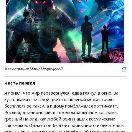
Иллюстрация Майи Медведевой.
Часть первая
Я понял, что мир перевернулся, едва глянул в окно. За
кусточками с листвой цвета плавленой меди стояло
беспилотное такси, а к дому приближался хатти-катт.
Рослый, длинноногий, в тяжёлом защитном костюме,
грозный на вид, как любой воин наших космических
союзников. Однако он был без привычного излучателя в
руках, чёрные отметины на серебряной маске придавали