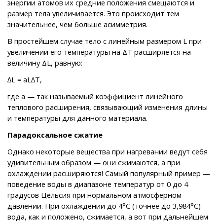
энергии атомов их средние положения смещаются и
размер тела увеличивается. Это происходит тем
значительнее, чем больше асимметрия.
В простейшем случае тело с линейным размером L при
увеличении его температуры на ΔT расширяется на
величину ΔL, равную:
∆L = aL∆T,
где a — так называемый коэффициент линейного
теплового расширения, связывающий изменения длины
и температуры для данного материала.
Парадоксальное сжатие
Однако некоторые вещества при нагревании ведут себя
удивительным образом — они сжимаются, а при
охлаждении расширяются! Самый популярный пример —
поведение воды в диапазоне температур от 0 до 4
градусов Цельсия при нормальном атмосферном
давлении. При охлаждении до 4°C (точнее до 3,984°С)
вода, как и положено, сжимается, а вот при дальнейшем