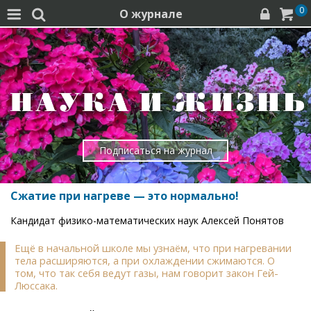
0
О журнале




Подписаться на журнал
Сжатие при нагреве — это нормально!
Кандидат физико-математических наук Алексей Понятов
Ещё в начальной школе мы узнаём, что при нагревании
тела расширяются, а при охлаждении сжимаются. О
том, что так себя ведут газы, нам говорит закон Гей-
Люссака.