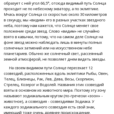
образует с ней угол 66,5°, отсюда видимый путь Солнца
проходит не по небесному экватору, а по эклиптике.
Мчась вокруг Солнца со скоростью около 30 километров
в секунду, мы «видим» его в разных участках звездного
неба, поэтому нам кажется, что Солнце меняет свое
положение среди звезд. Слово «видим» не случайно
взято в кавычки, потому, что на самом деле Солнце на
фоне звезд можно наблюдать лишь в минуты полных
солнечных затмений или на искусственном небе
планетариев. Обычно же солнечный свет, рассеянный
земной атмосферой, не позволяет днем видеть звезды.
На своем видимом пути Солнце пересекает 12
созвездий, расположенных вдоль эклиптики Рыбы, Овен,
Телец, Близнецы, Рак, Лев, Дева, Весы, Скорпион,
Стрелец, Козерог и Водолей. Названия этих созвездий
взяты в основном из животного мира. Поэтому эту зону
называют зодиакальным кругом (по-гречески «зоон» -
животное), а созвездия - созвездиями Зодиака. У
каждого зодиакального созвездия есть свой знак,
имеющий тоже очень древнее происхождение.