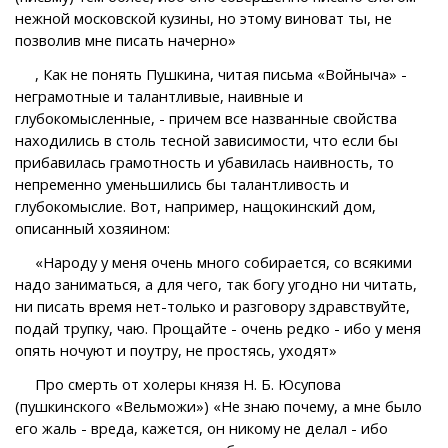
нежной московской кузины, но этому виноват ты, не
позволив мне писать начерно»
, Как не понять Пушкина, читая письма «Войныча» -
неграмотные и талантливые, наивные и
глубокомысленные, - причем все названные свойства
находились в столь тесной зависимости, что если бы
прибавилась грамотность и убавилась наивность, то
непременно уменьшились бы талантливость и
глубокомыслие. Вот, например, нащокинский дом,
описанный хозяином:
«Народу у меня очень много собирается, со всякими
надо заниматься, а для чего, так богу угодно ни читать,
ни писать время нет-только и разговору здравствуйте,
подай трупку, чаю. Прощайте - очень редко - ибо у меня
опять ночуют и поутру, не простясь, уходят»
Про смерть от холеры князя Н. Б. Юсупова
(пушкинского «Вельможи») «Не знаю почему, а мне было
его жаль - вреда, кажется, он никому не делал - ибо