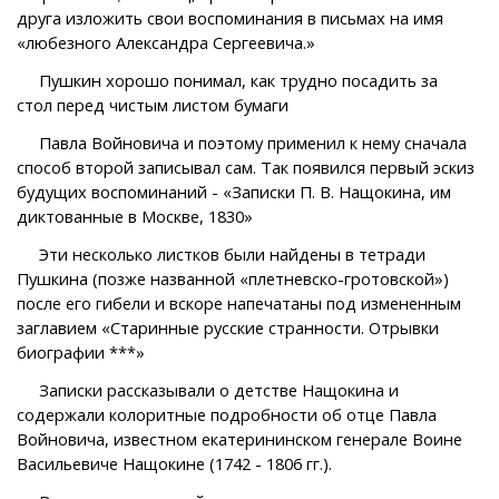
друга изложить свои воспоминания в письмах на имя
«любезного Александра Сергеевича.»
Пушкин хорошо понимал, как трудно посадить за
стол перед чистым листом бумаги
Павла Войновича и поэтому применил к нему сначала
способ второй записывал сам. Так появился первый эскиз
будущих воспоминаний - «Записки П. В. Нащокина, им
диктованные в Москве, 1830»
Эти несколько листков были найдены в тетради
Пушкина (позже названной «плетневско-гротовской»)
после его гибели и вскоре напечатаны под измененным
заглавием «Старинные русские странности. Отрывки
биографии ***»
Записки рассказывали о детстве Нащокина и
содержали колоритные подробности об отце Павла
Войновича, известном екатерининском генерале Воине
Васильевиче Нащокине (1742 - 1806 гг.).