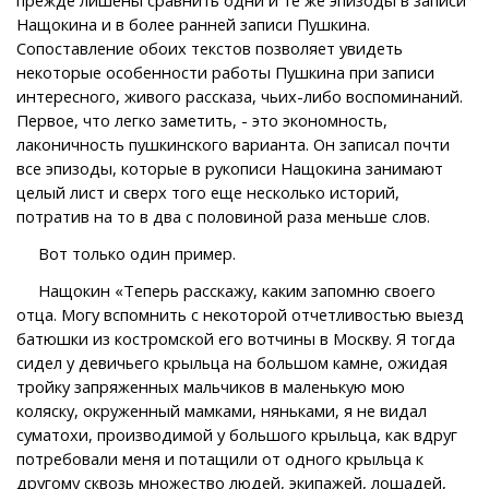
Нащокина и в более ранней записи Пушкина.
Сопоставление обоих текстов позволяет увидеть
некоторые особенности работы Пушкина при записи
интересного, живого рассказа, чьих-либо воспоминаний.
Первое, что легко заметить, - это экономность,
лаконичность пушкинского варианта. Он записал почти
все эпизоды, которые в рукописи Нащокина занимают
целый лист и сверх того еще несколько историй,
потратив на то в два с половиной раза меньше слов.
Вот только один пример.
Нащокин «Теперь расскажу, каким запомню своего
отца. Могу вспомнить с некоторой отчетливостью выезд
батюшки из костромской его вотчины в Москву. Я тогда
сидел у девичьего крыльца на большом камне, ожидая
тройку запряженных мальчиков в маленькую мою
коляску, окруженный мамками, няньками, я не видал
суматохи, производимой у большого крыльца, как вдруг
потребовали меня и потащили от одного крыльца к
другому сквозь множество людей, экипажей, лошадей,