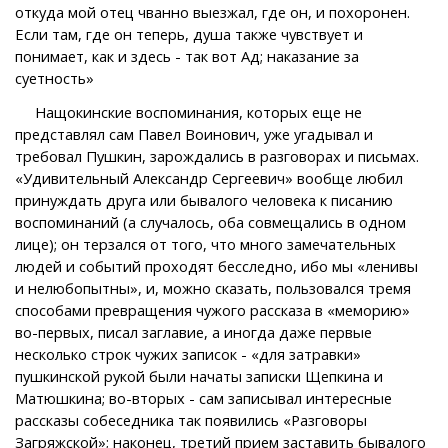
откуда мой отец чванно выезжал, где он, и похоронен.
Если там, где он теперь, душа также чувствует и
понимает, как и здесь - так вот Ад; наказание за
суетность»
Нащокинские воспоминания, которых еще не
представлял сам Павел Воинович, уже угадывал и
требовал Пушкин, зарождались в разговорах и письмах.
«Удивительный Александр Сергеевич» вообще любил
принуждать друга или бывалого человека к писанию
воспоминаний (а случалось, оба совмещались в одном
лице); он терзался от того, что много замечательных
людей и событий проходят бесследно, ибо мы «ленивы
и нелюбопытны», и, можно сказать, пользовался тремя
способами превращения чужого рассказа в «меморию»
во-первых, писал заглавие, а иногда даже первые
несколько строк чужих записок - «для затравки»
пушкинской рукой были начаты записки Щепкина и
Матюшкина; во-вторых - сам записывал интересные
рассказы собеседника так появились «Разговоры
Загряжской»; наконец, третий прием заставить бывалого