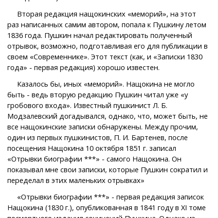
Вторая редакция нащокинских «меморий», на этот
раз написанных самим автором, попала к Пушкину летом
1836 года. Пушкин начал редактировать полученный
отрывок, возможно, подготавливая его для публикации в
своем «Современнике». Этот текст (как, и «Записки 1830
года» - первая редакция) хорошо известен.
Казалось бы, иных «меморий». Нащокина не могло
быть - ведь вторую редакцию Пушкин читал уже «у
гробового входа». Известный пушкинист Л. Б.
Модзалевский догадывался, однако, что, может быть, не
все нащокинские записки обнаружены. Между прочим,
один из первых пушкинистов, П. И. Бартенев, после
посещения Нащокина 10 октября 1851 г. записал
«Отрывки биографии ***» - самого Нащокина. Он
показывал мне свои записки, которые Пушкин сократил и
переделал в этих маленьких отрывках»
«Отрывки биографии ***» - первая редакция записок
Нащокина (1830 г.), опубликованная в 1841 году в XI томе
посмертного издания сочинений Пушкина. Однако из