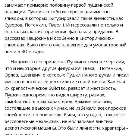
занимают примерно половину первой пушкинской
редакции. Пушкина особо интересовали именно
эпизоды, в которых фигурировали такие личности, как
Суворов, Потемкин, Павел I. Интересовали не только и
не столько, как исторические факты или предания. В
рассказах Нащокина и особенно в «исторических»
эпизодах, было нечто очень важное для умонастроений
поэта в ЗО-е годы.
Нащокин-отец привлекал Пушкина теми же чертами,
что и некоторые другие фигуры XVIII века, - Потемкин,
Орлов, Шванвич, о которых Пушкин много думал и писал
именно в последнее десятилетие своей жизни. Замечая
их крепостническое буйство, разврат и жестокость,
Пушкин одновременно видел широту, размах,
самобытность этих характеров. Важные персоны,
состоявшие в высоких чинах, не избежали всех пороков
своей эпохи, но они все же были, что угодно, только не
бессловесные механизмы, не молчаливые винтики
деспотической машины. Это были личности, характеры -
около престола.