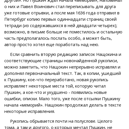
о них и Павел Воинович стал переписывать для друга
уже готовые отрывки, а после мая 1636 года отправил в
Петербург копию первых одиннадцати страниц своей
тетради (из содержавшихся в ней двадцати четырех);
возможно, в письме больше не поместилось и остальную
часть предполагалось послать особо, а может быть,
автор просто хотел еще поработать над нею.
Если сравнить вторую редакцию записок Нащокина и
соответствующие страницы новонайденной рукописи,
можно заметить, что Нащокин непрерывно исправлял и
дополнял первоначальный текст. Так, в копии, ушедшей
к Пушкину, кое-что переработано, новая рукопись
исправляет некоторые места той, которую читал
Пушкин, а кое-что и ухудшено - появились новые
ошибки, описки. Мало того, уже после отсылки Пушкину
начала «меморий». Нащокин продолжал делать в тексте
некоторые исправления.
Рукопись обрывается почти на полуслове. Целого
тома, а там и другого, о которых мечтал Пушкин, не