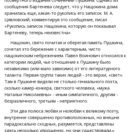
сообщения Бартенева следует, что у Нащокина дома
хранилась еще, какая-то рукопись его записок. М. А.
Цявловский, комментируя это сообщение, писал
«Рукопись записок Нащокина, которую он показывал
Бартеневу, теперь неизвестна»
Нащокин, свято почитая и оберегая память Пушкина,
сочетал это бережение с характерным, чисто
нащокинским небрежением. Павел Воинович относился к
категории людей, чье отношение к Пушкину было
независимо (или мало зависимо) от его литературного
таланта. Первая группа таких людей - это верхи, «свет».
Там в Пушкине видели не столько гениального поэта,
сколько камер-юнкера, светского человека, «мужа
Натальи Николаевны» - иным симпатичного, другим -
безразличного, третьим - неприятного.
Эти два полюса любви и нелюбви к великому поэту,
внутренне совершенно противоположных, но внешне
парадоксально сходных, разумеется, представлены
здесь несколько упрощенно, но они существовали.»