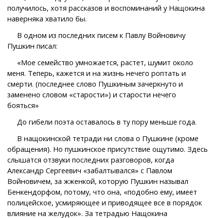
получилось, хотя рассказов и воспоминаний у Нащокина
наверняка хватило бы.
В одном из последних писем к Павлу Войновичу
Пушкин писал:
«Мое семейство умножается, растет, шумит около
меня. Теперь, кажется и на жизнь нечего роптать и
смерти. (последнее слово Пушкиным зачеркнуто и
заменено словом «старости») и старости нечего
бояться»
До гибели поэта оставалось в ту пору меньше года.
В нащокинской тетради ни слова о Пушкине (кроме
обращения). Но пушкинское присутствие ощутимо. Здесь
слышатся отзвуки последних разговоров, когда
Александр Сергеевич «забалтывался» с Павлом
Войновичем, за жженкой, которую Пушкин называл
Бенкендорфом, потому, что она, «подобно ему, имеет
полицейское, усмиряющее и приводящее все в порядок
влияние на желудок». За тетрадью Нащокина