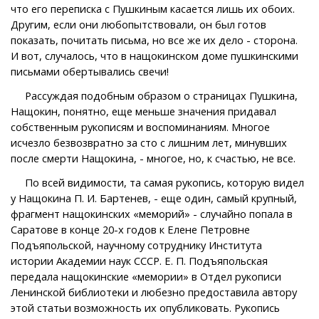
что его переписка с Пушкиным касается лишь их обоих.
Другим, если они любопытствовали, он был готов
показать, почитать письма, но все же их дело - сторона.
И вот, случалось, что в нащокинском доме пушкинскими
письмами обертывались свечи!
Рассуждая подобным образом о страницах Пушкина,
Нащокин, понятно, еще меньше значения придавал
собственным рукописям и воспоминаниям. Многое
исчезло безвозвратно за сто с лишним лет, минувших
после смерти Нащокина, - многое, но, к счастью, не все.
По всей видимости, та самая рукопись, которую видел
у Нащокина П. И. Бартенев, - еще один, самый крупный,
фрагмент нащокинских «меморий» - случайно попала в
Саратове в конце 20-х годов к Елене Петровне
Подъяпольской, научному сотруднику Института
истории Академии наук СССР. Е. П. Подъяпольская
передала нащокинские «мемории» в Отдел рукописи
Ленинской библиотеки и любезно предоставила автору
этой статьи возможность их опубликовать. Рукопись