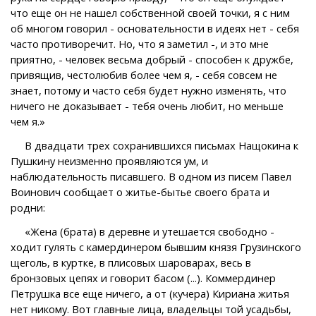
что еще он не нашел собственной своей точки, я с ним
об многом говорил - основательности в идеях нет - себя
часто противоречит. Но, что я заметил -, и это мне
приятно, - человек весьма добрый - способен к дружбе,
привящив, честолюбив более чем я, - себя совсем не
знает, потому и часто себя будет нужно изменять, что
ничего не доказывает - тебя очень любит, но меньше
чем я.»
В двадцати трех сохранившихся письмах Нащокина к
Пушкину неизменно проявляются ум, и
наблюдательность писавшего. В одном из писем Павел
Воинович сообщает о житье-бытье своего брата и
родни:
«Жена (брата) в деревне и утешается свободно -
ходит гулять с камердинером бывшим князя Грузинского
щеголь, в куртке, в плисовых шароварах, весь в
бронзовых цепях и говорит басом (...). Коммердинер
Петрушка все еще ничего, а от (кучера) Кириана житья
нет никому. Вот главные лица, владельцы той усадьбы,