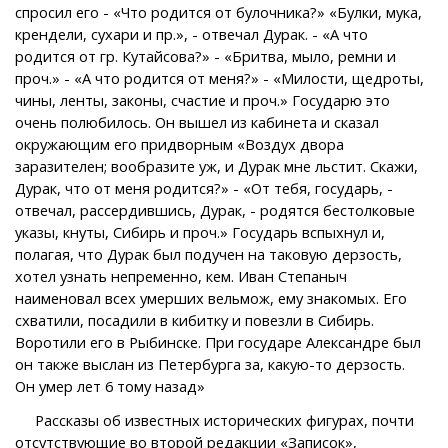
спросил его - «Что родится от булочника?» «Булки, мука,
крендели, сухари и пр.», - отвечал Дурак. - «А что
родится от гр. Кутайсова?» - «Бритва, мыло, ремни и
проч.» - «А что родится от меня?» - «Милости, щедроты,
чины, ленты, законы, счастие и проч.» Государю это
очень полюбилось. Он вышел из кабинета и сказал
окружающим его придворным «Воздух двора
заразителен; вообразите уж, и Дурак мне льстит. Скажи,
Дурак, что от меня родится?» - «От тебя, государь, -
отвечал, рассердившись, Дурак, - родятся бестолковые
указы, кнуты, Сибирь и проч.» Государь вспыхнул и,
полагая, что Дурак был подучен на таковую дерзость,
хотел узнать непременно, кем. Иван Степаныч
наименовал всех умерших вельмож, ему знакомых. Его
схватили, посадили в кибитку и повезли в Сибирь.
Воротили его в Рыбинске. При государе Александре был
он также выслан из Петербурга за, какую-то дерзость.
Он умер лет 6 тому назад»
Рассказы об известных исторических фигурах, почти
отсутствующие во второй редакции «Записок»,