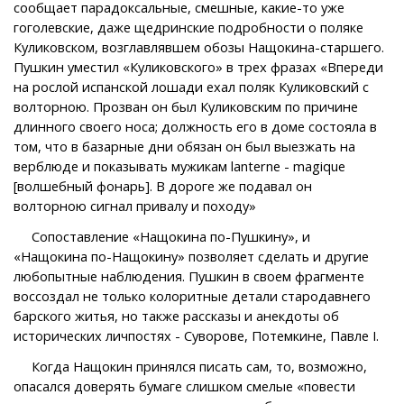
сообщает парадоксальные, смешные, какие-то уже
гоголевские, даже щедринские подробности о поляке
Куликовском, возглавлявшем обозы Нащокина-старшего.
Пушкин уместил «Куликовского» в трех фразах «Впереди
на рослой испанской лошади ехал поляк Куликовский с
волторною. Прозван он был Куликовским по причине
длинного своего носа; должность его в доме состояла в
том, что в базарные дни обязан он был выезжать на
верблюде и показывать мужикам lanterne - magique
[волшебный фонарь]. В дороге же подавал он
волторною сигнал привалу и походу»
Сопоставление «Нащокина по-Пушкину», и
«Нащокина по-Нащокину» позволяет сделать и другие
любопытные наблюдения. Пушкин в своем фрагменте
воссоздал не только колоритные детали стародавнего
барского житья, но также рассказы и анекдоты об
исторических личпостях - Суворове, Потемкине, Павле I.
Когда Нащокин принялся писать сам, то, возможно,
опасался доверять бумаге слишком смелые «повести