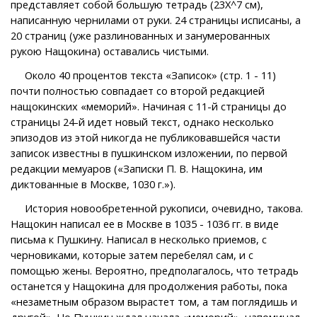
представляет собой большую тетрадь (23X^7 см),
написанную чернилами от руки. 24 страницы исписаны, а
20 страниц (уже разлинованных и занумерованных
рукою Нащокина) оставались чистыми.
Около 40 процентов текста «Записок» (стр. 1 - 11)
почти полностью совпадает со второй редакцией
нащокинских «меморий». Начиная с 11-й страницы до
страницы 24-й идет новый текст, однако несколько
эпизодов из этой никогда не публиковавшейся части
записок известны в пушкинском изложении, по первой
редакции мемуаров («Записки П. В. Нащокина, им
диктованные в Москве, 1030 г.»).
История новообретенной рукописи, очевидно, такова.
Нащокин написал ее в Москве в 1035 - 1036 гг. в виде
письма к Пушкину. Написал в несколько приемов, с
черновиками, которые затем перебелял сам, и с
помощью жены. Вероятно, предполагалось, что тетрадь
останется у Нащокина для продолжения работы, пока
«незаметным образом вырастет том, а там поглядишь и
другой». Но Пушкин ждал начала «меморий», напоминал