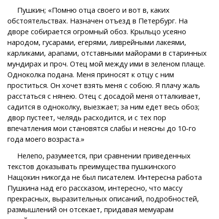
Пушкин; «Помню отца своего и вот в, каких
обстоятельствах. Назначен отъезд в Петербург. На
дворе собирается огромный обоз. Крыльцо усеяно
народом, гусарами, егерями, ливрейными лакеями,
карликами, арапами, отставными майорами в старинных
мундирах и проч. Отец мой между ими в зеленом плаще.
Одноколка подана. Меня приносят к отцу с ним
проститься. Он хочет взять меня с собою. Я плачу жаль
расстаться с нянею. Отец с досадой меня отталкивает,
садится в одноколку, выезжает; за ним едет весь обоз;
двор пустеет, челядь расходится, и с тех пор
впечатления мои становятся слабы и неясны до 10-го
года моего возраста.»
Нелепо, разумеется, при сравнении приведенных
текстов доказывать преимущества пушкинского
Нащокин никогда не был писателем. Интересна работа
Пушкина над его рассказом, интересно, что массу
прекрасных, выразительных описаний, подробностей,
размышлений он отсекает, придавая мемуарам