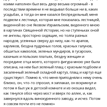
коими наполнен был весь двор весьма огромный - в
последствии времени я не видывал больше ни в, каких
усадьбах, а тогда он мне казался беспредельный; меня
подвели к лестнице, которая мне показалась лестницей,
виденной во сне Яковом Израильским, виденного мною
в картинах Священной Истории, но на ступеньках оной
не ангелы, просторно сидящие, но толпа разных
народов, усеянных сверху до низу, как-то арапов,
карликов, бездна пудреных голов, красных галунов,
обшитых камзолов, зеленых мундиров, в гусарских,
казачьих и польских платьях, бездну женщин и
посредине отца моего, которого фигура мною уже была
описана, на нем был зеленый плащ с красным подбоем и
засаленный зеленый складной картуз, плащ и картуз еще
существуют. Помню я, что меня приподняли к нему очень
близко, он, что-то спросил, я заплакал, он вскрикнул и
потом я был уж в детской комнате и из окошка видел,
как тянулся обоз через мост и вверх по аллее, и, как
завернулся вдоль винокуренного заводу, и исчез. Потом
я совсем почти его не помню»