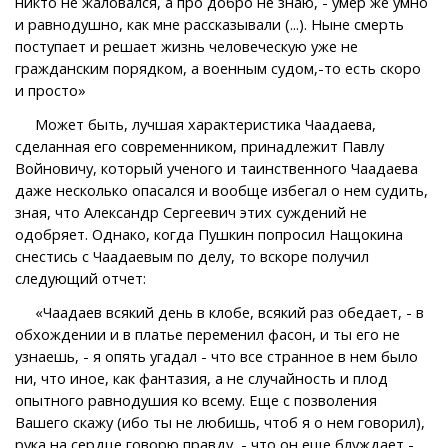
никто не жаловался, а про добро не знаю, - умер же умно
и равнодушно, как мне рассказывали (...). Ныне смерть
поступает и решает жизнь человеческую уже не
гражданским порядком, а военным судом,-то есть скоро
и просто»
Может быть, лучшая характеристика Чаадаева,
сделанная его современником, принадлежит Павлу
Войновичу, который ученого и таинственного Чаадаева
даже несколько опасался и вообще избегал о нем судить,
зная, что Александр Сергеевич этих суждений не
одобряет. Однако, когда Пушкин попросил Нащокина
снестись с Чаадаевым по делу, то вскоре получил
следующий отчет:
«Чаадаев всякий день в клобе, всякий раз обедает, - в
обхождении и в платье переменил фасон, и ты его не
узнаешь, - я опять угадал - что все странное в нем было
ни, что иное, как фантазия, а не случайность и плод
опытного равнодушия ко всему. Еще с позволения
Вашего скажу (ибо ты не любишь, чтоб я о нем говорил),
рука на сердце говорю правду, - что он еще блуждает -