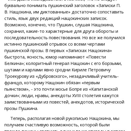
буквально понимать пушкинский заголовок «Записки П.
В. Нащокина, им диктованные» достаточно сопоставить
стиль, язык двух редакций нащокинских записок.
Возможно, конечно, что Пушкин, слушая Нащокина,
сохранил, какие-то характерные для друга обороты и
последовательность повествования. Но все же получился
истинно пушкинский отрывок со всеми чертами
пушкинской прозы. В первых «Записках Нащокина»
быстрота, ясность, юмор напоминают «Повести
Белкина»; колоритный генерал Нащокин с его борзыми,
шутами и карлами явно сродни Кириле Петровичу
Троекурову из «Дубровского», незадачливый учитель-
француз, которому Нащокин обязан «первым
пьянством», - это почти мосье Бопре из «Капитанской
дочки»; люди, нравы, анекдоты XVIII столетия кажутся
заимствованными из повестей, анекдотов, исторической
прозы Пушкина.
Теперь, располагая новой рукописью Нащокина, мы
получаем счастливую возможность, которой были
прежде лишены сравнить одни и те же эпизоды в записи