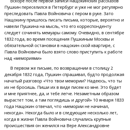
Вскоре после первой записи нащокинских рассказов
Пушкин переселился в Петербург и уже не мог регулярно
преследовать Павла Войновича с пером в руке. Зато
Нащокину пришлось писать письма, которые, вероятно и
навели Пушкина на мысль, что его корреспонденту
следует сочинять мемуары самому. Очевидно, в сентябре
1832 года, во время посещения Пушкиным Москвы и
обязательной остановки в нащокин-ской квартире, с
Павла Войновича было взято слово приступить к работе
над «мемориями»
В первом же письме, по возвращении в столицу 2
декабря 1832 года, Пушкин спрашивал, будто продолжая
начатый разговор «Что твои мемории? Надеюсь, что ты
их не бросишь. Пиши их в виде писем ко мне. Это будет
и мне приятнее, да, и тебе легче. Незаметным образом
вырастет том, а там поглядишь и другой» 10 января 1833
года Нащокин отвечал, что «мемории не начинал,
некогда». Некогда было и в следующие несколько лет,
когда в жизни Павла Войновича случались крупные
происшествия он женился на Вере Александровне