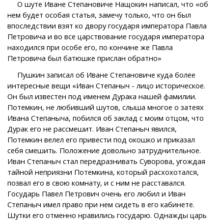
О шуте Иване Степановиче Нащокин написал, что «об
нем будет особая статья, замечу только, что он был
впоследствии взят ко двору государя императора Павла
Петровича и во все царствование государя императора
находился при особе его, по кончине же Павла
Петровича был батюшке прислан обратно»
Пушкин записал об Иване Степановиче куда более
интересные вещи «Иван Степаныч - лицо историческое.
Он был известен под именем Дурака нашей фамилии.
Потемкин, не любивший шутов, слыша многое о затеях
Ивана Степаныча, побился об заклад с моим отцом, что
Дурак его не рассмешит. Иван Степаныч явился,
Потемкин велел его привести под окошко и приказал
себя смешить. Положение довольно затруднительное.
Иван Степаныч стал передразнивать Суворова, угождая
тайной неприязни Потемкина, который расхохотался,
позвал его в свою комнату, и с ним не расставался.
Государь Павел Петрович очень его любил и Иван
Степаныч имел право при нем сидеть в его кабинете.
Шутки его отменно нравились государю. Однажды царь