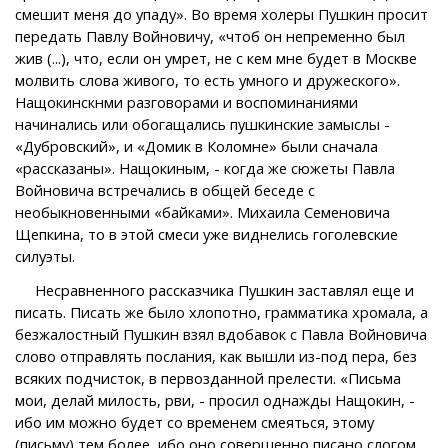
смешит меня до упаду». Во время холеры Пушкин просит
передать Павлу Войновичу, «чтоб он непременно был
жив (...), что, если он умрет, не с кем мне будет в Москве
молвить слова живого, то есть умного и дружеского».
Нащокинскнми разговорами и воспоминаниями
начинались или обогащались пушкинские замыслы -
«Дубровский», и «Домик в Коломне» были сначала
«рассказаны». Нащокиным, - когда же сюжеты Павла
Войновича встречались в общей беседе с
необыкновенными «байками». Михаила Семеновича
Щепкина, то в этой смеси уже виднелись гоголевские
силуэты.
Несравненного рассказчика Пушкин заставлял еще и
писать. Писать же было хлопотно, грамматика хромала, а
безжалостный Пушкин взял вдобавок с Павла Войновича
слово отправлять послания, как вышли из-под пера, без
всяких подчисток, в первозданной прелести. «Письма
мои, делай милость, рви, - просил однажды Нащокин, -
ибо им можно будет со временем смеяться, этому
(письму) тем более, ибо оно совершенно писано слогом