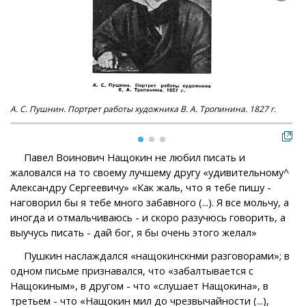
А. С. Пушнин. Портрет работы художника В. А. Тропинина. 1827 г.
П. 
Павел Воинович Нащокин не любил писать и
жаловался на то своему лучшему другу «удивительному^
Александру Сергеевичу» «Как жаль, что я тебе пишу -
наговорил бы я тебе много забавного (...). Я все мольчу, а
иногда и отмальчиваюсь - и скоро разучюсь говорить, а
выучусь писать - дай бог, я бы очень этого желал»
Пушкин наслаждался «нащокинскнми разговорами»; в
одном письме признавался, что «забалтывается с
Нащокиным», в другом - что «слушает Нащокина», в
третьем - что «Нащокин мил до чрезвычайности (...),