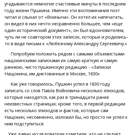
угадываются немногие счастливые минуты в последнем
году жизни Пушкина. Именно эти воспоминания поэт
читал и слыхал от «Воиныча». Он хотел их напечатать,
он видел в них нечто несравненно большее, чем «еще
один исторический документ», он был вдохновителем,
чуть ли не соавтором этих записок, которые и родились-
то в виде письма к «Любезному Александру Сергеевичу.»
Попробуем положить рядом с самыми объемистыми
нащокинскими записками их самую краткую и самую
раннюю, чисто пушкинскую редакцию - «Записки
Нащокина, им диктованные в Москве, 1830»
Как уже говорилось, Пушкин успел в 1830 году
записать со слов Павла Войновича несколько эпизодов,
которые находятся, как раз в тринадцати ранее
неизвестных страницах; кроме того, в первой редакции
есть несколько эпизодов и фактов, которые сам
Нащокин, несомненно, изложил бы, но просто не успел к
ним подступиться.
Уже давно исследователи отметили, что не следует