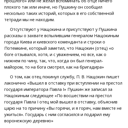
прошлого» или не желал вспоминать об отце ничего
плохого так или иначе, но Пушкину он сообщил
несколько таких историй, которых в его собственной
тетради мы не находим.
Отсутствуют у Нащокина и присутствуют у Пушкина
рассказы о захвате вспылившим генералом Нащокиным
города Киева и киевского коменданта и строки о
Потемкине, который заметил, что Нащокин (отец) «о
боге отзывался, хотя, и с уважением, но все, как о
нижнем по чину, так, что, когда он был генерал-
майором, то на бога смотрел, как на бригадира»
О том, как отец покинул службу, П. В. Нащокин пишет
лаконично «Вышел в отставку при вступлении на престол
государя императора Павла I» Пушкин же записал за
Нащокиным следующее «По восшествии на престол
государя Павла I отец мой вышел в отставку, объяснив
царю на то причину «Вы горячи, и я горяч, нам вместе не
ужиться». Государь с ним согласился и подарил ему
воронежскую деревню»