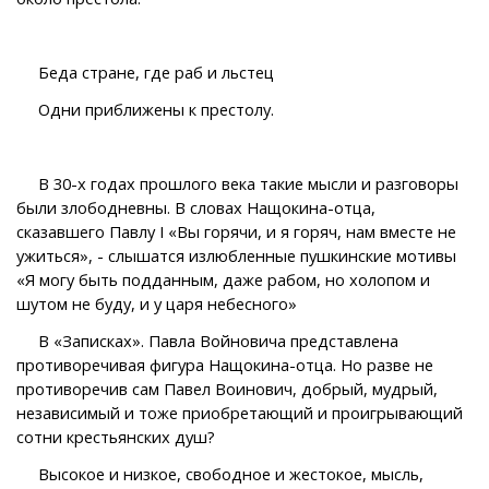
Беда стране, где раб и льстец
Одни приближены к престолу.
В 30-х годах прошлого века такие мысли и разговоры
были злободневны. В словах Нащокина-отца,
сказавшего Павлу I «Вы горячи, и я горяч, нам вместе не
ужиться», - слышатся излюбленные пушкинские мотивы
«Я могу быть подданным, даже рабом, но холопом и
шутом не буду, и у царя небесного»
В «Записках». Павла Войновича представлена
противоречивая фигура Нащокина-отца. Но разве не
противоречив сам Павел Воинович, добрый, мудрый,
независимый и тоже приобретающий и проигрывающий
сотни крестьянских душ?
Высокое и низкое, свободное и жестокое, мысль,