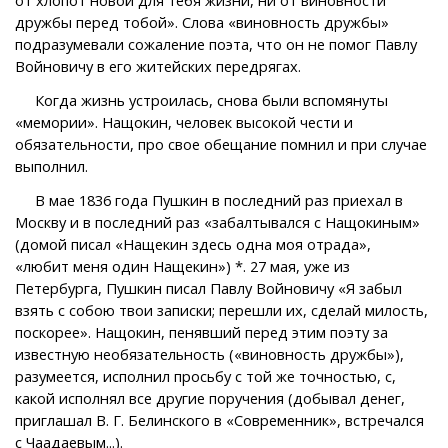
дружбы перед тобой». Слова «виновность дружбы»
подразумевали сожаление поэта, что он не помог Павлу
Войновичу в его житейских передрягах.
Когда жизнь устроилась, снова были вспомянуты
«мемории». Нащокин, человек высокой чести и
обязательности, про свое обещание помнил и при случае
выполнил.
В мае 1836 года Пушкин в последний раз приехал в
Москву и в последний раз «забалтывался с Нащокиным»
(домой писал «Нащекин здесь одна моя отрада»,
«любит меня один Нащекин») *. 27 мая, уже из
Петербурга, Пушкин писал Павлу Войновичу «Я забыл
взять с собою твои записки; перешли их, сделай милость,
поскорее». Нащокин, пенявший перед этим поэту за
известную необязательность («виновность дружбы»),
разумеется, исполнил просьбу с той же точностью, с,
какой исполнял все другие поручения (добывал денег,
приглашал В. Г. Белинского в «Современник», встречался
с Чаадаевым...).