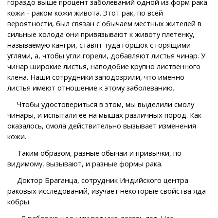
гораздо выше процент заболеваний одной из форм рака
кожи - раком кожи живота. Этот рак, по всей
вероятности, был связан с обычаем местных жителей в
сильные холода они привязывают к животу плетенку,
называемую кангри, ставят туда горшок с горящими
углями, а, чтобы угли горели, добавляют листья чинар. У.
чинар широкие листья, наподобие крупно лиственного
клена. Наши сотрудники заподозрили, что именно
листья имеют отношение к этому заболеванию.
Чтобы удостовериться в этом, мы выделили смолу
чинары, и испытали ее на мышах различных пород. Как
оказалось, смола действительно вызывает изменения
кожи.
Таким образом, разные обычаи и привычки, по-
видимому, вызывают, и разные формы рака.
Доктор Браганца, сотрудник Индийского центра
раковых исследований, изучает некоторые свойства яда
кобры.
...Я работаю над ним вот уже десять лет. Нас