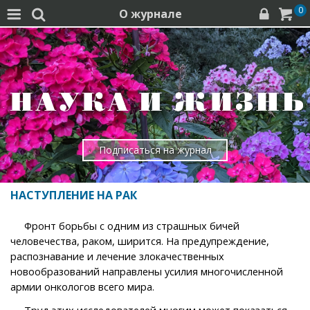
0
О журнале




Подписаться на журнал
НАСТУПЛЕНИЕ НА РАК
Фронт борьбы с одним из страшных бичей
человечества, раком, ширится. На предупреждение,
распознавание и лечение злокачественных
новообразований направлены усилия многочисленной
армии онкологов всего мира.
Труд этих исследователей многим может показаться