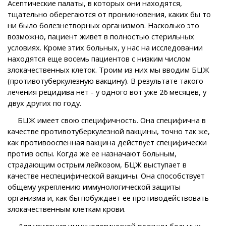
Асептические палаты, в которых они находятся,
тщательно оберегаются от проникновения, каких бы то
ни было болезнетворных организмов. Насколько это
возможно, пациент живет в полностью стерильных
условиях. Кроме этих больных, у нас на исследовании
находятся еще восемь пациентов с низким числом
злокачественных клеток. Троим из них мы вводим БЦЖ
(противотуберкулезную вакцину). В результате такого
лечения рецидива нет - у одного вот уже 26 месяцев, у
двух других по году.
БЦЖ имеет свою специфичность. Она специфична в
качестве противотуберкулезной вакцины, точно так же,
как противооспенная вакцина действует специфически
против оспы. Когда же ее назначают больным,
страдающим острым лейкозом, БЦЖ выступает в
качестве неспецифической вакцины. Она способствует
общему укреплению иммунологической защиты
организма и, как бы побуждает ее противодействовать
злокачественным клеткам крови.
Для усиления иммунологической реакции больных