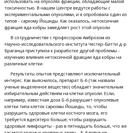
использовать на опухолях фракции, обладающие малой
токсичностью. В нашем Центре ведутся работы с
экспериментальными опухолями, и я опробовала один из
типов - саркому Йошиды. Как оказалось, нетоксичная
фракция яда кобры замедляет рост этой опухоли.
В сотрудничестве с профессором Амброзом из
Научно-исследовательского института Честер-Битти д-р
Браганца приступила к разработке другой проблемы -
изучению влияния нетоксичной фракции яда кобры на
различные клетки.
Результаты опытов представляют исключительный
интерес. Как выяснилось, препарат Б-6 (так назвали
ученые выделенное вещество) обладает значительным
избирательным действием на клетки опухоли. Если,
например, известная доза Б-6 разрушает опухолевые
клетки типа клеток саркомы Йошиды, то, чтобы
разрушить здоровые клетки костного мозга, его
требуется вдесятеро больше; чтобы разрушить
здоровые лимфоциты - раз в пятнадцать больше, что же
касается красных кровяных телец - Б-6 вовсе не