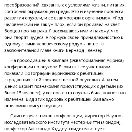
преобразований, связанных с условиями жизни, питания,
состояния окружающей среды. Это и изучение процесса
развития опухоли, и ее взаимосвязи с организмом. «Род
человеческий не так уж плох, если он произвел на свет
борцов против рака. Я восхищаюсь ими и нахожу, что
они творят чудеса. Я горжусь своей принадлежностью к
одному с ними человеческому роду.» - пишет в
заключительной главе книги Бернард Глемзер.
На проходившей в Кампале (Экваториальная Африка)
конференции по опухоли Бэркита 1 ее участникам
показали фотографии африканских ребятишек,
страдавших этой злокачественной опухолью. А затем
Денис Бэркит познакомил присутствующих с детьми (их
было 15 человек), у которых эта опухоль была полностью
излечена. Вид этих здоровых ребятишек буквально
ошеломил присутствующих.
Один из участников конференции, директор Научно-
исследовательского института Честер-Битти (Лондон),
профессор Александр Хэддоу, свидетельствует: