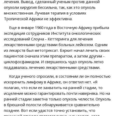
лечения. Вывод, сделанный ученым против данной
опухоли хирургия бессильна, так, как это опухоль
множественная. Лучевая терапия в условиях
Тропической Африки не эффективна.
Еще в январе 1960 года в Восточную Африку прибыла
экспедиция сотрудников Института онкологических
исследований Слоуна - Кеттеринга для лечения
лекарственными средствами больных лейкозом. Одним
из лекарств был метотрексат. Бэркит начал лечить своих
пациентов сначала этим препаратом, а затем другим -
циклофосфамидом. И свершилось чудо опухоль легко
поддавалась лечению лекарственными средствами.
Когда ученого спросили, в состоянии ли он полностью
искоренить лимфому в Африке, он ответил нет. «Я
полагаю, что если ее захватить на ранней стадии, то
исцеление можно гарантировать почти наверняка. Но на
ранней стадии заметна только опухоль челюсти. Опухоль
в брюшной полости обнаруживается сравнительно
позднее. Вот если удастся точно установить, что
причиной опухоли является вирус, и выделить этот