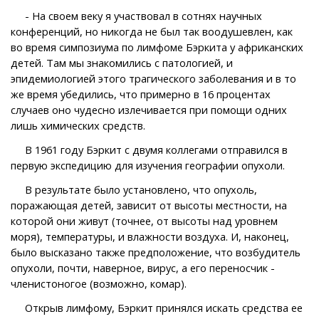
- На своем веку я участвовал в сотнях научных
конференций, но никогда не был так воодушевлен, как
во время симпозиума по лимфоме Бэркита у африканских
детей. Там мы знакомились с патологией, и
эпидемиологией этого трагического заболевания и в то
же время убедились, что примерно в 16 процентах
случаев оно чудесно излечивается при помощи одних
лишь химических средств.
В 1961 году Бэркит с двумя коллегами отправился в
первую экспедицию для изучения географии опухоли.
В результате было установлено, что опухоль,
поражающая детей, зависит от высоты местности, на
которой они живут (точнее, от высоты над уровнем
моря), температуры, и влажности воздуха. И, наконец,
было высказано также предположение, что возбудитель
опухоли, почти, наверное, вирус, а его переносчик -
членистоногое (возможно, комар).
Открыв лимфому, Бэркит принялся искать средства ее