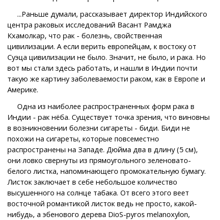
...Раньше думали, рассказывает директор Индийского
центра раковых исследований Васант Рамджа
Кхамолкар, что рак - болезнь, свойственная
цивилизации. А если верить европейцам, к востоку от
Суэца цивилизации не было. Значит, не было, и рака. Но
вот мы стали здесь работать, и нашли в Индии почти
такую же картину заболеваемости раком, как в Европе и
Америке.
Одна из наиболее распространенных форм рака в
Индии - рак нёба. Существует точка зрения, что виновны
в возникновении болезни сигареты - биди. Биди не
похожи на сигареты, которые повсеместно
распространены на Западе. Дюйма два в длину (5 см),
они ловко свернуты из прямоугольного зеленовато-
белого листка, напоминающего промокательную бумагу.
Листок заключает в себе небольшое количество
высушенного на солнце табака. От всего этого веет
восточной романтикой листок ведь не просто, какой-
нибудь, а эбенового дерева DioS-pyros melanoxylon,