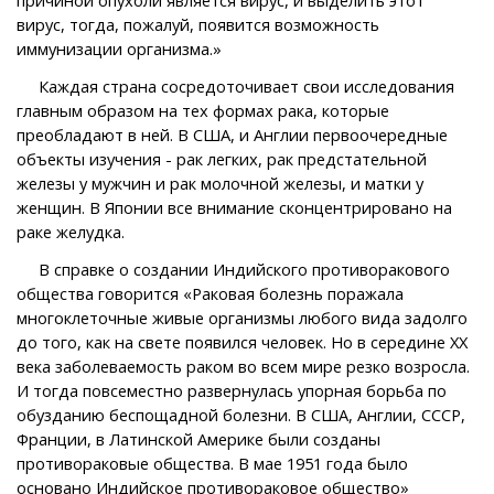
вирус, тогда, пожалуй, появится возможность
иммунизации организма.»
Каждая страна сосредоточивает свои исследования
главным образом на тех формах рака, которые
преобладают в ней. В США, и Англии первоочередные
объекты изучения - рак легких, рак предстательной
железы у мужчин и рак молочной железы, и матки у
женщин. В Японии все внимание сконцентрировано на
раке желудка.
В справке о создании Индийского противоракового
общества говорится «Раковая болезнь поражала
многоклеточные живые организмы любого вида задолго
до того, как на свете появился человек. Но в середине XX
века заболеваемость раком во всем мире резко возросла.
И тогда повсеместно развернулась упорная борьба по
обузданию беспощадной болезни. В США, Англии, СССР,
Франции, в Латинской Америке были созданы
противораковые общества. В мае 1951 года было
основано Индийское противораковое общество»