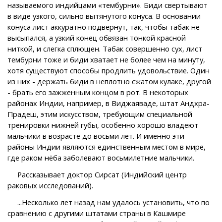
называемого индийцами «тембурни». Биди свертывают
в виде узкого, сильно вытянутого конуса. В основании
конуса лист аккуратно подвернут, так, чтобы табак не
высыпался, а узкий конец обвязан тонкой красной
ниткой, и слегка сплющен. Табак совершенно сух, лист
тембурни тоже и биди хватает не более чем на минуту,
хотя существуют способы продлить удовольствие. Один
из них - держать биди в неплотно сжатом кулаке, другой
- брать его зажженным концом в рот. В некоторых
районах Индии, например, в Виджаяваде, штат Андхра-
Прадеш, этим искусством, требующим специальной
тренировки нижней губы, особенно хорошо владеют
мальчики в возрасте до восьми лет. И именно эти
районы Индии являются единственным местом в мире,
где раком нёба заболевают восьмилетние мальчики.
Рассказывает доктор Сирсат (Индийский центр
раковых исследований).
...Несколько лет назад нам удалось установить, что по
сравнению с другими штатами страны в Кашмире