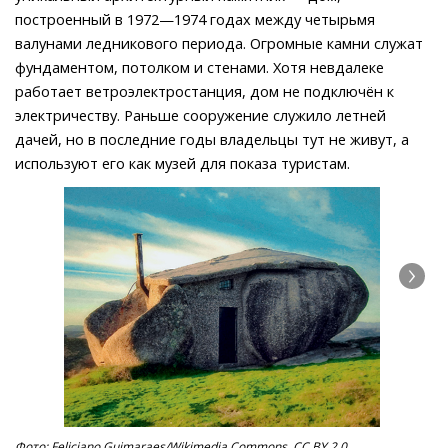
построенный в 1972—1974 годах между четырьмя
валунами ледникового периода. Огромные камни служат
фундаментом, потолком и стенами. Хотя невдалеке
работает ветроэлектростанция, дом не подключён к
электричеству. Раньше сооружение служило летней
дачей, но в последние годы владельцы тут не живут, а
используют его как музей для показа туристам.
Фото: Feliciano Guimaraes/Wikimedia Commons, CC BY 2.0.
Фот