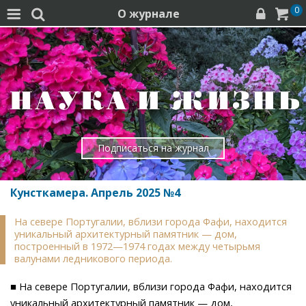
0
О журнале




Подписаться на журнал
Кунсткамера. Апрель 2025 №4
На севере Португалии, вблизи города Фафи, находится
уникальный архитектурный памятник — дом,
построенный в 1972—1974 годах между четырьмя
валунами ледникового периода.
■ На севере Португалии, вблизи города Фафи, находится
уникальный архитектурный памятник — дом,