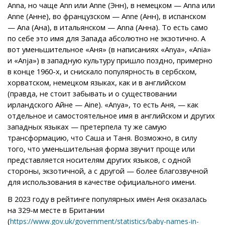
Anna, но чаще Ann или Anne (Энн), в немецком — Anna или
Anne (Анне), во французском — Anne (Анн), в испанском
— Ana (Ана), в итальянском — Anna (Анна). То есть само
по себе это имя для Запада абсолютно не экзотично. А
вот уменьшительное «Аня» (в написаниях «Anya», «Ania»
и «Anja») в западную культуру пришло поздно, примерно
в конце 1960-х, и снискало популярность в сербском,
хорватском, немецком языках, как и в английском
(правда, не стоит забывать и о существовании
ирландского Айне — Aine). «Anya», то есть Аня, — как
отдельное и самостоятельное имя в английском и других
западных языках — претерпела ту же самую
трансформацию, что Саша и Таня. Возможно, в силу
того, что уменьшительная форма звучит проще или
представляется носителям других языков, с одной
стороны, экзотичной, а с другой — более благозвучной
для использования в качестве официального имени.
В 2023 году в рейтинге популярных имён Аня оказалась
на 329-м месте в Британии
(
https://www.gov.uk/government/statistics/baby-names-in-