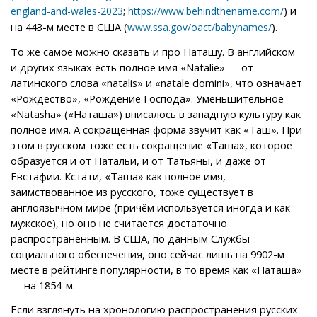
;
) и
england-and-wales-2023
https://www.behindthename.com/
на 443-м месте в США (
).
www.ssa.gov/oact/babynames/
То же самое можно сказать и про Наташу. В английском
и других языках есть полное имя «Natalie» — от
латинского слова «natalis» и «natale domini», что означает
«Рождество», «Рождение Господа». Уменьшительное
«Natasha» («Наташа») вписалось в западную культуру как
полное имя. А сокращённая форма звучит как «Таш». При
этом в русском тоже есть сокращение «Таша», которое
образуется и от Натальи, и от Татьяны, и даже от
Евстафии. Кстати, «Таша» как полное имя,
заимствованное из русского, тоже существует в
англоязычном мире (причём используется иногда и как
мужское), но оно не считается достаточно
распространённым. В США, по данным Службы
социального обеспечения, оно сейчас лишь на 9902-м
месте в рейтинге популярности, в то время как «Наташа»
— на 1854-м.
Если взглянуть на хронологию распространения русских