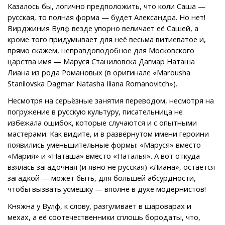
Казалось бы, логично предположить, что коли Саша —
русская, то полная форма — будет Александра. Но нет!
Вирджиния Вулф везде упорно величает её Сашей, а
кроме того придумывает для неё весьма витиеватое и,
прямо скажем, неправдоподобное для Московского
царства имя — Маруся Станиловска Дагмар Наташа
Лиана из рода Романовых (в оригинале «Marousha
Stanilovska Dagmar Natasha Iliana Romanovitch»).
Несмотря на серьёзные занятия переводом, несмотря на
погружение в русскую культуру, писательница не
избежала ошибок, которые случаются и с опытными
мастерами. Как видите, и в развёрнутом имени героини
появились уменьшительные формы: «Маруся» вместо
«Мария» и «Наташа» вместо «Наталья». А вот откуда
взялась загадочная (и явно не русская) «Лиана», остаётся
загадкой — может быть, для большей абсурдности,
чтобы вызвать усмешку — вполне в духе модернистов!
Княжна у Вулф, к слову, разгуливает в шароварах и
мехах, а её соотечественники сплошь бородаты, что,