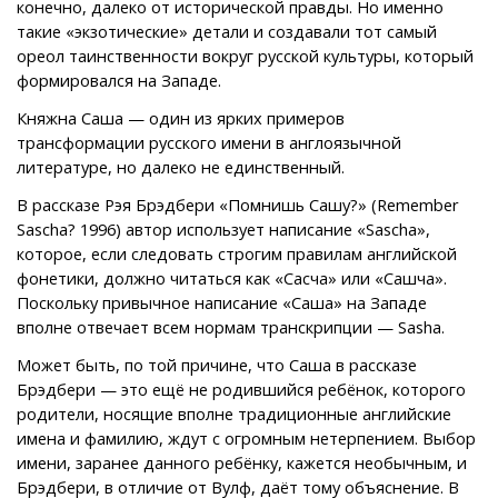
конечно, далеко от исторической правды. Но именно
такие «экзотические» детали и создавали тот самый
ореол таинственности вокруг русской культуры, который
формировался на Западе.
Княжна Саша — один из ярких примеров
трансформации русского имени в англоязычной
литературе, но далеко не единственный.
В рассказе Рэя Брэдбери «Помнишь Сашу?» (Remember
Sascha? 1996) автор использует написание «Sascha»,
которое, если следовать строгим правилам английской
фонетики, должно читаться как «Сасча» или «Сашча».
Поскольку привычное написание «Саша» на Западе
вполне отвечает всем нормам транскрипции — Sasha.
Может быть, по той причине, что Саша в рассказе
Брэдбери — это ещё не родившийся ребёнок, которого
родители, носящие вполне традиционные английские
имена и фамилию, ждут с огромным нетерпением. Выбор
имени, заранее данного ребёнку, кажется необычным, и
Брэдбери, в отличие от Вулф, даёт тому объяснение. В