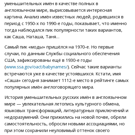
уменьшительных имён в качестве полных в
англоязычном мире, вырисовывается интересная
картина. Анализ имён известных людей, родившихся в
период с 1950-х по 1990-е годы, показывает, что именно
тогда наблюдался пик популярности таких вариантов,
как Саша, Наташа, Таня…
Самый пик «моды» пришёлся на 1970-е. Но первые
случаи, по данным Службы социального обеспечения
США, зафиксированы ещё в 1930-е годы
(
). Сейчас такие варианты
www.ssa.gov/oact/babynames/
встречаются уже в качестве устоявшихся. Кстати, имя
«Саша» сегодня занимает 1112-е место в рейтинге самых
популярных имён англоговорящего мира.
История уменьшительных русских имён в англоязычном
мире — увлекательная летопись культурного обмена,
языковых трансформаций, литературных приключений и
недоразумений. Они прижились на новой почве, обрели
самостоятельность, обросли новыми ассоциациями, но
при этом сохранили неуловимый оттенок своего