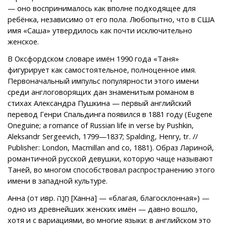
— оно воспринималось как вполне подходящее для
ребёнка, независимо от его пола. Любопытно, что в США
имя «Саша» утвердилось как почти исключительно
женское.
В Оксфордском словаре имён 1990 года «Таня»
фигурирует как самостоятельное, полноценное имя.
Первоначальный импульс популярности этого имени
среди англоговорящих дан знаменитым романом в
стихах Александра Пушкина — первый английский
перевод Генри Спальдинга появился в 1881 году (Eugene
Oneguine; a romance of Russian life in verse by Pushkin,
Aleksandr Sergeevich, 1799—1837; Spalding, Henry, tr. //
Publisher: London, Macmillan and co, 1881). Образ Лариной,
романтичной русской девушки, которую чаще называют
Таней, во многом способствовал распространению этого
имени в западной культуре.
Анна (от ивр. חַנָּה [Ханна] — «благая, благосклонная») —
одно из древнейших женских имён — давно вошло,
хотя и с вариациями, во многие языки: в английском это