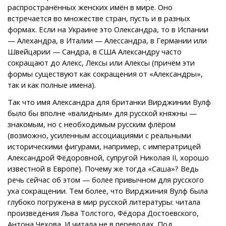
распространённых женских имён в мире. Оно
встречается во множестве стран, пусть и в разных
формах. Если на Украине это Олександра, то в Испании
— Алехандра, в Италии — Алессандра, в Германии или
Швейцарии — Сандра, в США Александру часто
сокращают до Алекс, Лексы или Алексы (причём эти
формы существуют как сокращения от «Александры»,
так и как полные имена).
Так что имя Александра для британки Вирджинии Вулф
было бы вполне «валидным» для русской княжны —
знакомым, но с необходимым русским флёром
(возможно, усиленным ассоциациями с реальными
историческими фигурами, например, с императрицей
Александрой Фёдоровной, супругой Николая II, хорошо
известной в Европе). Почему же тогда «Саша»? Ведь
речь сейчас об этом — более привычном для русского
уха сокращении. Тем более, что Вирджиния Вулф была
глубоко погружена в мир русской литературы: читала
произведения Льва Толстого, Фёдора Достоевского,
Антона Чехова. И читала не в переводах. Под