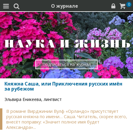
0
О журнале




Подписаться на журнал
Княжна Саша, или Приключения русских имён
за рубежом
Эльвира Еникеева, лингвист
В романе Вирджинии Вулф «Орландо» присутствует
русская княжна по имени… Саша. Читатель, скорее всего,
внесёт поправку: «Значит полное имя будет
Александра»...