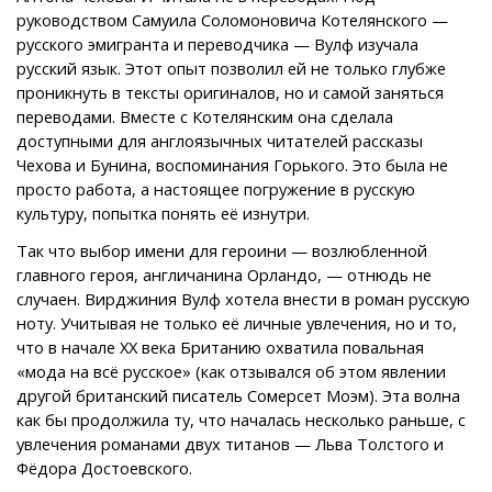
руководством Самуила Соломоновича Котелянского —
русского эмигранта и переводчика — Вулф изучала
русский язык. Этот опыт позволил ей не только глубже
проникнуть в тексты оригиналов, но и самой заняться
переводами. Вместе с Котелянским она сделала
доступными для англоязычных читателей рассказы
Чехова и Бунина, воспоминания Горького. Это была не
просто работа, а настоящее погружение в русскую
культуру, попытка понять её изнутри.
Так что выбор имени для героини — возлюбленной
главного героя, англичанина Орландо, — отнюдь не
случаен. Вирджиния Вулф хотела внести в роман русскую
ноту. Учитывая не только её личные увлечения, но и то,
что в начале XX века Британию охватила повальная
«мода на всё русское» (как отзывался об этом явлении
другой британский писатель Сомерсет Моэм). Эта волна
как бы продолжила ту, что началась несколько раньше, с
увлечения романами двух титанов — Льва Толстого и
Фёдора Достоевского.