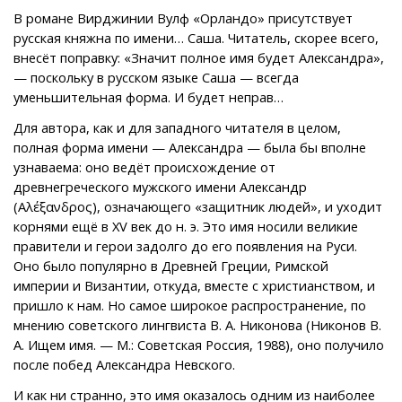
В романе Вирджинии Вулф «Орландо» присутствует
русская княжна по имени… Саша. Читатель, скорее всего,
внесёт поправку: «Значит полное имя будет Александра»,
— поскольку в русском языке Саша — всегда
уменьшительная форма. И будет неправ…
Для автора, как и для западного читателя в целом,
полная форма имени — Александра — была бы вполне
узнаваема: оно ведёт происхождение от
древнегреческого мужского имени Александр
(Αλέξανδρος), означающего «защитник людей», и уходит
корнями ещё в XV век до н. э. Это имя носили великие
правители и герои задолго до его появления на Руси.
Оно было популярно в Древней Греции, Римской
империи и Византии, откуда, вместе с христианством, и
пришло к нам. Но самое широкое распространение, по
мнению советского лингвиста В. А. Никонова (Никонов В.
А. Ищем имя. — М.: Советская Россия, 1988), оно получило
после побед Александра Невского.
И как ни странно, это имя оказалось одним из наиболее