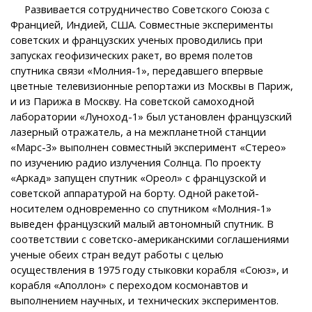
Развивается сотрудничество Советского Союза с
Францией, Индией, США. Совместные эксперименты
советских и французских ученых проводились при
запусках геофизических ракет, во время полетов
спутника связи «Молния-1», передавшего впервые
цветные телевизионные репортажи из Москвы в Париж,
и из Парижа в Москву. На советской самоходной
лаборатории «Луноход-1» был установлен французский
лазерный отражатель, а на межпланетной станции
«Марс-3» выполнен совместный эксперимент «Стерео»
по изучению радио излучения Солнца. По проекту
«Аркад» запущен спутник «Ореол» с французской и
советской аппаратурой на борту. Одной ракетой-
носителем одновременно со спутником «Молния-1»
выведен французский малый автономный спутник. В
соответствии с советско-американскими соглашениями
ученые обеих стран ведут работы с целью
осуществления в 1975 году стыковки корабля «Союз», и
корабля «Аполлон» с переходом космонавтов и
выполнением научных, и технических экспериментов.