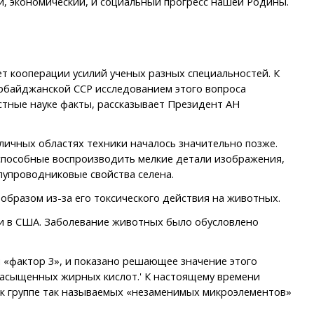
и, экономический, и социальный прогресс нашей Родины.
 кооперации усилий ученых разных специальностей. К
зербайджанской ССР исследованием этого вопроса
стные науке факты, рассказывает Президент АН
личных областях техники началось значительно позже.
способные воспроизводить мелкие детали изображения,
лупроводниковые свойства селена.
образом из-за его токсического действия на животных.
и в США. Заболевание животных было обусловлено
 «фактор 3», и показано решающее значение этого
енасыщенных жирных кислот.' К настоящему времени
 к группе так называемых «незаменимых микроэлементов»