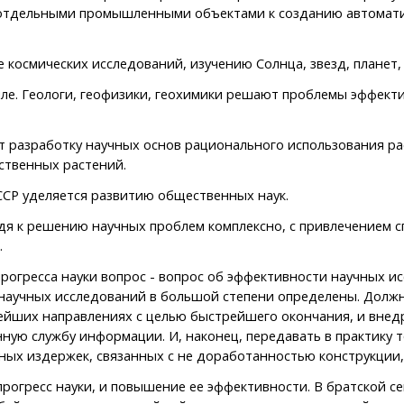
я отдельными промышленными объектами к созданию автомат
смических исследований, изучению Солнца, звезд, планет, 
. Геологи, геофизики, геохимики решают проблемы эффектив
разработку научных основ рационального использования рас
ственных растений.
СР уделяется развитию общественных наук.
 к решению научных проблем комплексно, с привлечением спе
.
гресса науки вопрос - вопрос об эффективности научных исс
 научных исследований в большой степени определены. Долж
нейших направлениях с целью быстрейшего окончания, и внед
ную службу информации. И, наконец, передавать в практику 
ных издержек, связанных с не доработанностью конструкции,
гресс науки, и повышение ее эффективности. В братской се