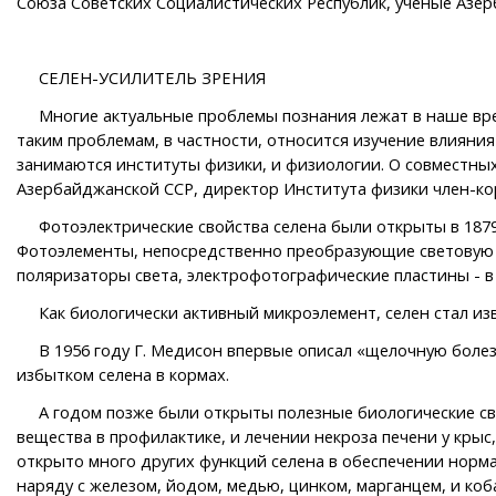
Союза Советских Социалистических Республик, ученые Азер
СЕЛЕН-УСИЛИТЕЛЬ ЗРЕНИЯ
Многие актуальные проблемы познания лежат в наше время
таким проблемам, в частности, относится изучение влияни
занимаются институты физики, и физиологии. О совместных
Азербайджанской ССР, директор Института физики член-ко
Фотоэлектрические свойства селена были открыты в 1879 г
Фотоэлементы, непосредственно преобразующие световую 
поляризаторы света, электрофотографические пластины - в
Как биологически активный микроэлемент, селен стал изве
В 1956 году Г. Медисон впервые описал «щелочную болез
избытком селена в кормах.
А годом позже были открыты полезные биологические свой
вещества в профилактике, и лечении некроза печени у кр
открыто много других функций селена в обеспечении норм
наряду с железом, йодом, медью, цинком, марганцем, и коб