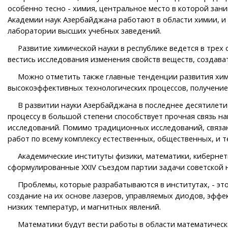
особенно тесно - химия, центральное место в которой за
Академии наук Азербайджана работают в области химии, и
лаборатории высших учебных заведений.
Развитие химической науки в республике ведется в трех о
вестись исследования изменения свойств веществ, создава
Можно отметить также главные тенденции развития химич
высокоэффективных технологических процессов, получение
В развитии науки Азербайджана в последнее десятилетие
процессу в большой степени способствует прочная связь н
исследований. Помимо традиционных исследований, связан
работ по всему комплексу естественных, общественных, и т
Академические институты физики, математики, кибернетики
сформулированные XXIV съездом партии задачи советской 
Проблемы, которые разрабатываются в институтах, - это
создание на их основе лазеров, управляемых диодов, эффе
низких температур, и магнитных явлений.
Математики будут вести работы в области математической