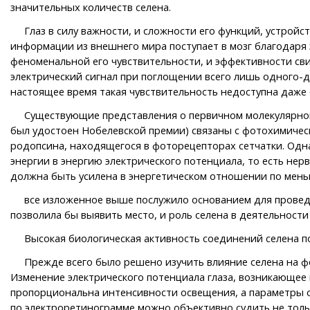
значительных количеств селена.
Глаз в силу важности, и сложности его функций, устройст
информации из внешнего мира поступает в мозг благодаря
феноменальной его чувствительности, и эффективности св
электрический сигнал при поглощении всего лишь одного-дв
настоящее время такая чувствительность недоступна даж
Существующие представления о первичном молекулярном м
был удостоен Нобелевской премии) связаны с фотохимическ
родопсина, находящегося в фоторецепторах сетчатки. Одн
энергии в энергию электрического потенциала, то есть не
должна быть усилена в энергетическом отношении по меньше
все изложенное выше послужило основанием для проведен
позволила бы выявить место, и роль селена в деятельност
Высокая биологическая активность соединений селена поз
Прежде всего было решено изучить влияние селена на фор
Изменение электрического потенциала глаза, возникающее 
пропорциональна интенсивности освещения, а параметры 
по электроретинограмме можно объективно судить не тольк