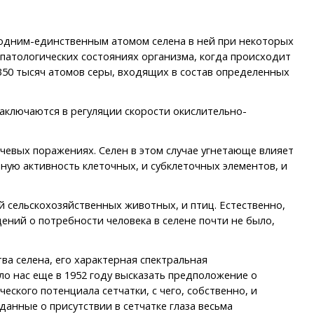
 одним-единственным атомом селена в ней при некоторых
х патологических состояниях организма, когда происходит
350 тысяч атомов серы, входящих в состав определенных
аключаются в регуляции скорости окислительно-
вых поражениях. Селен в этом случае угнетающе влияет
ую активность клеточных, и субклеточных элементов, и
 сельскохозяйственных животных, и птиц. Естественно,
дений о потребности человека в селене почти не было,
а селена, его характерная спектральная
ло нас еще в 1952 году высказать предположение о
ского потенциала сетчатки, с чего, собственно, и
данные о присутствии в сетчатке глаза весьма