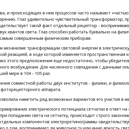
ва, и происходящих в нем процессов часто называют «частью 
 зрению. Глаз удивительно чувствительный трансформатор, п
идетельствует такой факт отдельный рецептор - воспринимаю
ух квантов света. Глаз способен работать буквально на физи
е самым совершенным физическим приборам.
еханизме трансформации световой энергии в электрическую 
ой реакцией, в ходе которой изменяется пространственная к
ако этого предположения еще недостаточно, чтобы убедител
рвного возбуждения. Для численного совпадения с данными о
й мере в 104 - 105 раз.
ия совместной работы двух институтов - физики, и физиоло
и фоторецепторного аппарата.
волила наметить ряд возможных вариантов его участия в ме
мирование электрического потенциала сетчатки в ответ на 
при попадании света на сетчатку, происходит строго законо
отдельных компонентов электроретинограммы свидетельствую
о о том, воспринимает ли животное ту или иную яркость све