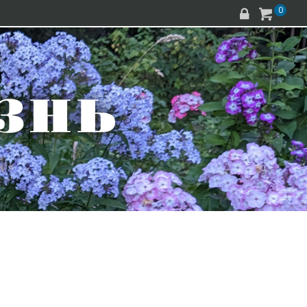
0

