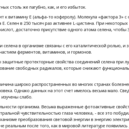
х столь же пагубно, как, и его избыток.
 к витамину Е (альфа-то коферолу). Молекула «фактора 3» с
 Е. Селен в 250 тысяч раз активнее L-цистина. При некоторы
слот, достаточно присутствие одного атома селена, чтобы 
елена в организме связаны с его каталитической ролью, и з
участием ферментов, витаминов, и гормонов.
щитные протекторные свойства соединений селена при луче
ование свободных радикалов, которые снижают функциональн
ичина широко распространенных во многих странах болезней
овека. Однако данных на этот счет имелось весьма мало. Све
 изучены слабо.
льности организма. Весьма выраженные фотоактивные свойств
ральной чувствительностью глаза человека, - все это побуди
ханизме преобразования световой энергии в энергию электриче
е реальным после того, как в мировой литературе появились 