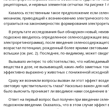
рецепторных, и нервных элементов сетчатки. На рисунке 1
Казалось естественным такое предположение если селен 
механизм, приводящий к возникновению электрического пот
отразиться на закономерностях формирования электрорет
В результате исследования был обнаружен новый, неизвес
подкожно вводилось определенное селеносодержащее вещест
электроретинограмма), после введения селеносодержащего
возрастал потенциал, рожденный более яркими световыми 
вспышки (см. рис. 2). Последнее, по-видимому, может свид
Вызывало интерес то обстоятельство, что наблюдаемый 
вещества в дозе, не вызывающей, каких-либо заметных ток
эффективно выражено у животных с пониженной исходной с
Сразу же возникли вопросы вызван ли этот эффект воздейс
световую чувствительность глаза? Насколько важен для на
было выяснить проникает ли вводимое нами соединение в тка
Ответ на первый вопрос был получен при введении селена
подкожном введении. Оказалось, что в этом случае эффект