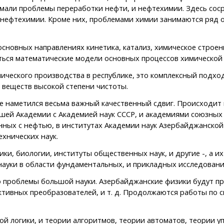
нимали проблемы переработки нефти, и нефтехимии. Здесь со
 нефтехимии. Кроме них, проблемами химии занимаются ряд о
сновных направлениях кинетика, катализ, химическое строен
ться математические модели основных процессов химической
еского производства в республике, это комплексный подход
 веществ высокой степени чистоты.
 наметился весьма важный качественный сдвиг. Происходит 
ашей Академии с Академией наук СССР, и академиями союзных
ных с нефтью, в институтах Академии наук Азербайджанской 
ехнических наук.
, биологии, институты общественных наук, и другие -, а их
науки в области фундаментальных, и прикладных исследовани
 проблемы большой науки. Азербайджанские физики будут пр
ктивных преобразователей, и т. д. Продолжаются работы по с
 логики, и теории алгоритмов, теории автоматов, теории у