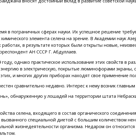
байджана вносят достойный вклад в развитие советской наук
 в пограничных сферах науки. Их успешное решение требует
я химического элемента селена на зрение. В Академии наук А
 работах, в результате которых были открыты новые, неизве
рреспондент АН СССР Г. Абдуллаев.
оду, однако практическое использование этих свойств в раз
энергию в электрическую, покрытые люминофорами экраны, 
 этих, и многих других приборах находят свое применение по
стен сравнительно недавно. Интерес к нему возник главным 
нь», обнаруженную у лошадей на территории штата Небраск
ства селена, входящего в состав органического соединения
ыс, вызванного специальной диетой с большим количеством н
альной жизнедеятельности организма. Недаром он относится
альтом.