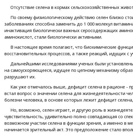
Отсутствие селена в кормах сельскохозяйственных животны
По своему физиологическому действию селен близко стоит
заболеваниях способна заменить до 1 000 молекул витамина
инактивация биологически важных серосодержащих аминоки
аминокислот, стали биологически активными.
В настоящее время полагают, что биохимические функции с
восстановительных процессов, а также реакций, идущих с 
Дальнейшими исследованиями ученых были установлены за
на самоускоряющееся, идущее по цепному механизму образ
разрушают их.
Как уже отмечалось выше, дефицит селена в рационе - пр
встал вопрос о значении селена для жизнедеятельности чел
болезни человека, в основе которых лежит дефицит селена,
Но, возможно, селен играет, и другую роль в жизнедеяте
чувствительность, удивительно полно совпадающая со спект
возможном участии селена в функции зрения, а именно в ме
начинается зрительный акт. Это предположение стало вполн