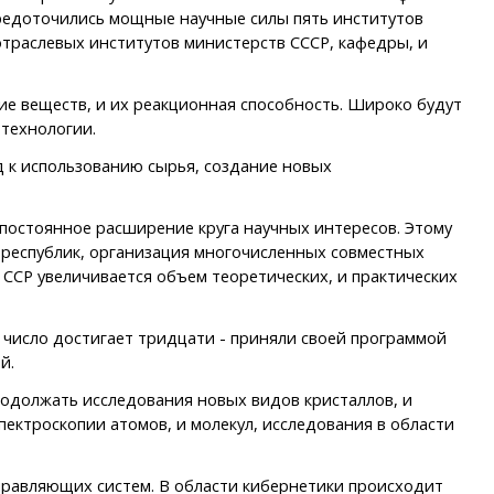
средоточились мощные научные силы пять институтов
траслевых институтов министерств СССР, кафедры, и
ие веществ, и их реакционная способность. Широко будут
 технологии.
 к использованию сырья, создание новых
постоянное расширение круга научных интересов. Этому
 республик, организация многочисленных совместных
ССР увеличивается объем теоретических, и практических
 число достигает тридцати - приняли своей программой
й.
одолжать исследования новых видов кристаллов, и
пектроскопии атомов, и молекул, исследования в области
правляющих систем. В области кибернетики происходит