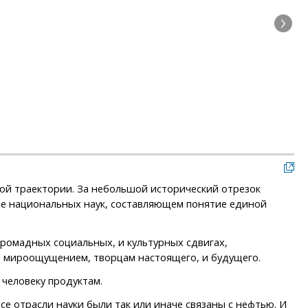
Нау
ной траектории. За небольшой исторический отрезок
оюзе национальных наук, составляющем понятие единой
громадных социальных, и культурных сдвигах,
м мироощущением, творцам настоящего, и будущего.
человеку продуктам.
отрасли науки были так или иначе связаны с нефтью. И