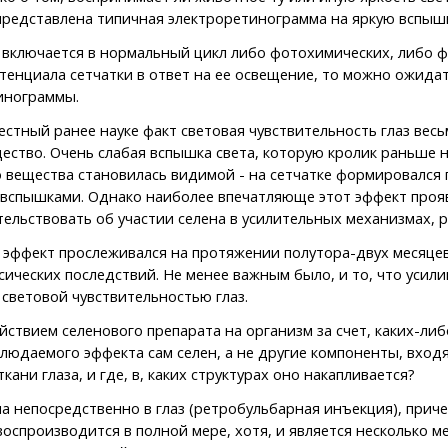
 представлена типичная электроретинограмма на яркую вспышк
включается в нормальный цикл либо фотохимических, либо ф
енциала сетчатки в ответ на ее освещение, то можно ожидат
инограммы.
тный ранее науке факт световая чувствительность глаз весь
во. Очень слабая вспышка света, которую кролик раньше не 
 вещества становилась видимой - на сетчатке формировался
вспышками. Однако наиболее впечатляюще этот эффект проявл
етельствовать об участии селена в усилительных механизмах,
эффект прослеживался на протяжении полутора-двух месяце
сических последствий. Не менее важным было, и то, что уси
ветовой чувствительностью глаз.
твием селенового препарата на организм за счет, каких-либ
блюдаемого эффекта сам селен, а не другие компоненты, вход
ни глаза, и где, в, каких структурах оно накапливается?
 непосредственно в глаз (ретробульбарная инъекция), приче
 воспроизводится в полной мере, хотя, и является несколько