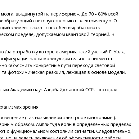
мозга, выдвинутой на периферию». До 70 - 80% всей
реобразующий световую энергию в электрическую. О
щий элемент глаза - способен вырабатывать
ческом пределе, допускаемом квантовой теорией. В
(за разработку которых американский ученый Г. Уолд
онфигурация части молекул зрительного пигмента
ьно объяснить конкретные пути перехода световой
пыта фотохимическая реакция, лежащая в основе модели,
гии Академии наук Азербайджанской ССР, - которая
ханизмах зрения.
освещение (так называемой электроретинограммы).
мерным образом. Амплитуда волн в определенных пределах
т о функциональном состоянии сетчатки. Следовательно,
та, но, и делать заключения об эффективности работы