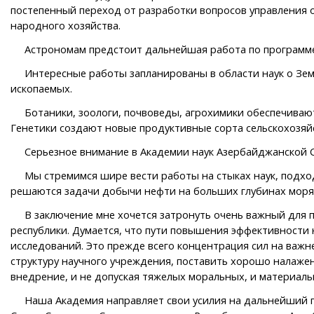
постепенный переход от разработки вопросов управлени
народного хозяйства.
Астрономам предстоит дальнейшая работа по программе ко
Интересные работы запланированы в области наук о Земле
ископаемых.
Ботаники, зоологи, почвоведы, агрохимики обеспечивают 
Генетики создают новые продуктивные сорта сельскохозяй
Серьезное внимание в Академии наук Азербайджанской С
Мы стремимся шире вести работы на стыках наук, подходя
решаются задачи добычи нефти на больших глубинах моря
В заключение мне хочется затронуть очень важный для про
республики. Думается, что пути повышения эффективности
исследований. Это прежде всего концентрация сил на важ
структуру научного учреждения, поставить хорошо налажен
внедрение, и не допуская тяжелых моральных, и материаль
Наша Академия направляет свои усилия на дальнейший про