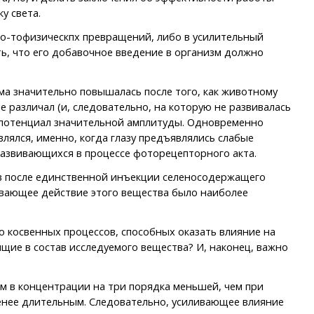
у света.
о-тофизическпх превращений, либо в усилительный
ь, что его добавочное введение в организм должно
ма значительно повышалась после того, как животному
различал (и, следовательно, на которую не развивалась
 потенциал значительной амплитуды. Одновременно
ялся, именно, когда глазу предъявлялись слабые
 развивающихся в процессе фоторецепторного акта.
в после единственной инъекции селеносодержащего
ливающее действие этого вещества было наиболее
о косвенных процессов, способных оказать влияние на
ящие в состав исследуемого вещества? И, наконец, важно
м в концентрации на три порядка меньшей, чем при
 менее длительным. Следовательно, усиливающее влияние