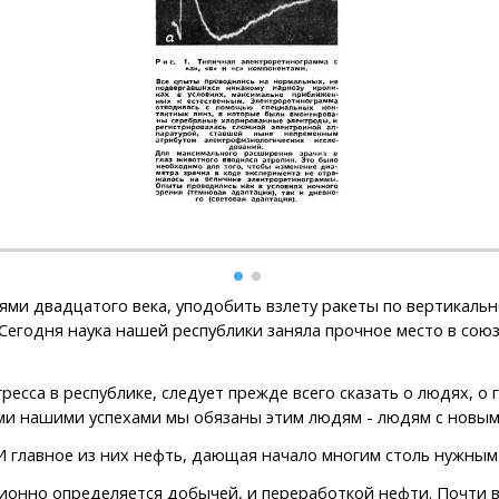
ями двадцатого века, уподобить взлету ракеты по вертикаль
а. Сегодня наука нашей республики заняла прочное место в с
сса в республике, следует прежде всего сказать о людях, о 
еми нашими успехами мы обязаны этим людям - людям с новы
главное из них нефть, дающая начало многим столь нужным 
о определяется добычей, и переработкой нефти. Почти все 