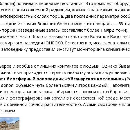
бласти) появилась первая метеостанция. Это комплект обору
тенсивности солнечной радиации, количества жидких осадков
риповерхностных слоях торфа. Два последних параметра особ
— одни из самых больших болот в мире, их площадь — 53 тыс
 торфа (разведанные запасы составляют более 1 млрд тонн). 
окнижных. Часто болота называют как одно Большое Васюганс
Всемирного наследия ЮНЕСКО. Естественно, исследователям ва
заповеднику предоставил Институт мониторинга климатическ
еров и вообще от лишних контактов с людьми. Однако бывае
животным приходится терпеть нехватку воды в засушливые с
ает
биосферный заповедник «Убсунурская котловина»
(Р
одопоя, объёмом чуть более тысячи литров каждый. Наполня
й, инспекторы заповедника собираются заполнять эти барань
 и фотографирования аргали в их естественной среде. Места
ков с обильной сочной растительностью. А сами смотровые пл
ствием.