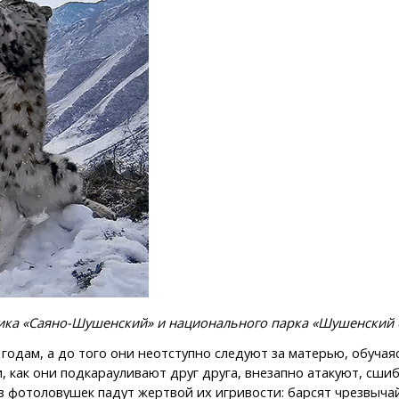
ика «Саяно-Шушенский» и национального парка «Шушенский 
одам, а до того они неотступно следуют за матерью, обучая
 как они подкарауливают друг друга, внезапно атакуют, сшиб
з фотоловушек падут жертвой их игривости: барсят чрезвыча