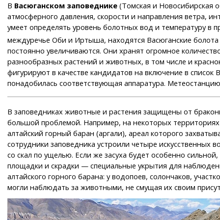
В
Васюганском заповеднике
(Томская и Новосибирская о
атмосферного давления, скорости и направления ветра, ин
умеет определять уровень болотных вод и температуру в п
междуречье Оби и Иртыша, находятся Васюганские болота 
постоянно увеличиваются. Они хранят огромное количество
разнообразных растений и животных, в том числе и красн
фигурируют в качестве кандидатов на включение в список 
понадобилась соответствующая аппаратура. Метеостанцию 
В заповедниках животные и растения защищены от браконь
большой проблемой. Например, на некоторых территориях 
алтайский горный баран (аргали), ареал которого захватыв
сотрудники заповедника устроили четыре искусственных в
со скал по ущелью. Если же засуха будет особенно сильно
площадки и скрадки — специальные укрытия для наблюдения
алтайского горного барана: у водопоев, солончаков, участ
могли наблюдать за животными, не смущая их своим присут