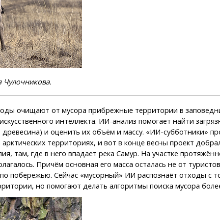
 Чулочникова.
оды очищают от мусора прибрежные территории в заповедник
 искусственного интеллекта. ИИ-анализ помогает найти загр
н, древесина) и оценить их объём и массу. «ИИ-субботники» п
 арктических территориях, и вот в конце весны проект добра
пия, там, где в него впадает река Самур. На участке протяжё
агалось. Причём основная его масса осталась не от туристов
и по побережью. Сейчас «мусорный» ИИ распознаёт отходы с т
ритории, но помогают делать алгоритмы поиска мусора боле