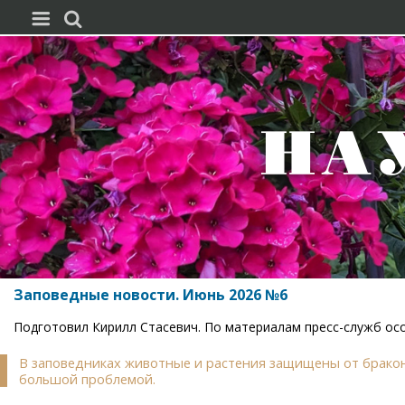


Заповедные новости. Июнь 2026 №6
Подготовил Кирилл Стасевич. По материалам пресс-служб о
В заповедниках животные и растения защищены от бракон
большой проблемой.