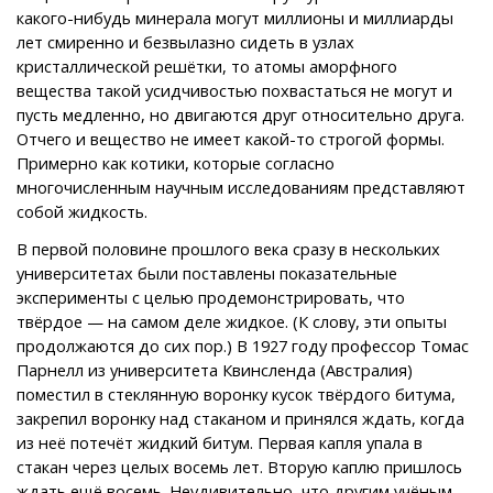
какого-нибудь минерала могут миллионы и миллиарды
лет смиренно и безвылазно сидеть в узлах
кристаллической решётки, то атомы аморфного
вещества такой усидчивостью похвастаться не могут и
пусть медленно, но двигаются друг относительно друга.
Отчего и вещество не имеет какой-то строгой формы.
Примерно как котики, которые согласно
многочисленным научным исследованиям представляют
собой жидкость.
В первой половине прошлого века сразу в нескольких
университетах были поставлены показательные
эксперименты с целью продемонстрировать, что
твёрдое — на самом деле жидкое. (К слову, эти опыты
продолжаются до сих пор.) В 1927 году профессор Томас
Парнелл из университета Квинсленда (Австралия)
поместил в стеклянную воронку кусок твёрдого битума,
закрепил воронку над стаканом и принялся ждать, когда
из неё потечёт жидкий битум. Первая капля упала в
стакан через целых восемь лет. Вторую каплю пришлось
ждать ещё восемь. Неудивительно, что другим учёным