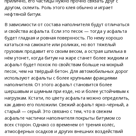
прилично, его частицы нужно прочно связать друг с
другом, склеить. Роль этого клея обычно и играет
нефтяной битум.
В зависимости от состава наполнителя будут отличаться
и свойства асфальта. Если это песок — тогда у асфальта
будет гладкая и ровная поверхность. По нему хорошо
кататься на самокате или роликах, но вот тяжёлый
грузовик продавит его своим весом, а острая шпилька в
нём утонет, когда битум на жаре станет более жидким и
асфальт будет похож по свойствам больше на мокрый
песок, чем на твёрдый бетон. Для автомобильных дорог
используют асфальты с более крупными фракциями
наполнителя. От этого асфальт становится более
шершавым и шумным при езде, но и более устойчивым к
нагрузкам. Кстати, по цвету асфальта можно определить,
как давно его положили. Свежий асфальт ярко-чёрный, а
старый — серый. Это связано с тем, что в свежем
асфальте частички наполнителя покрыты битумом со
всех сторон. Однако со временем от трения колёс,
атмосферных осадков и других внешних воздействий