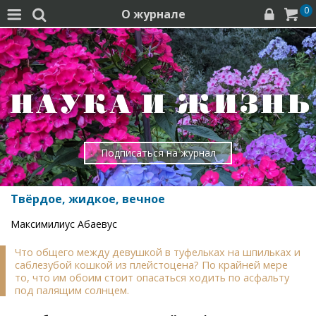
0
О журнале




Подписаться на журнал
Твёрдое, жидкое, вечное
Максимилиус Абаевус
Что общего между девушкой в туфельках на шпильках и
саблезубой кошкой из плейстоцена? По крайней мере
то, что им обоим стоит опасаться ходить по асфальту
под палящим солнцем.