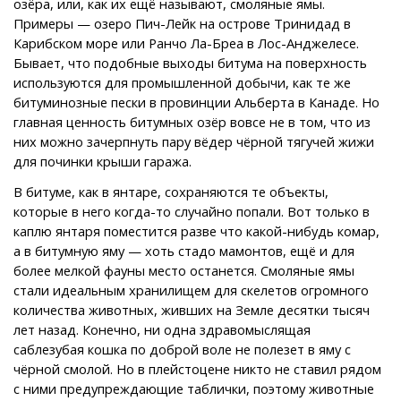
озёра, или, как их ещё называют, смоляные ямы.
Примеры — озеро Пич-Лейк на острове Тринидад в
Карибском море или Ранчо Ла-Бреа в Лос-Анджелесе.
Бывает, что подобные выходы битума на поверхность
используются для промышленной добычи, как те же
битуминозные пески в провинции Альберта в Канаде. Но
главная ценность битумных озёр вовсе не в том, что из
них можно зачерпнуть пару вёдер чёрной тягучей жижи
для починки крыши гаража.
В битуме, как в янтаре, сохраняются те объекты,
которые в него когда-то случайно попали. Вот только в
каплю янтаря поместится разве что какой-нибудь комар,
а в битумную яму — хоть стадо мамонтов, ещё и для
более мелкой фауны место останется. Смоляные ямы
стали идеальным хранилищем для скелетов огромного
количества животных, живших на Земле десятки тысяч
лет назад. Конечно, ни одна здравомыслящая
саблезубая кошка по доброй воле не полезет в яму с
чёрной смолой. Но в плейстоцене никто не ставил рядом
с ними предупреждающие таблички, поэтому животные