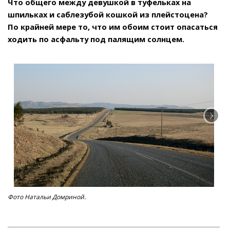
Что общего между девушкой в туфельках на
шпильках и саблезубой кошкой из плейстоцена?
По крайней мере то, что им обоим стоит опасаться
ходить по асфальту под палящим солнцем.
Фото Натальи Домриной.
См
на 
foa