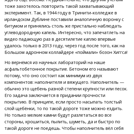
тоже захотелось повторить такой захватывающий
эксперимент. Так, в 1944 году в Тринити-колледже в
ирландском Дублине поставили аналогичную воронку с
битумом и принялись столь же пристально наблюдать
углеводородную капель. Интересно, что запечатлеть на
видео падающую раз в десятилетие каплю впервые
удалось только в 2013 году, через год после того, как на
Большом адронном коллайдере «поймали» бозон Хиггса!
Но вернёмся из научных лабораторий на наше
асфальтобетонное покрытие. Бетоном его называют
потому, что оно состоит как минимум из двух
компонентов: наполнителя и вяжущего. Наполнитель —
обычно это щебень разной степени крупности или песок.
Его задача заключается в придании прочности
покрытию. В принципе, если просто насыпать толстый
слой щебёнки, то по такой дороге тоже можно ездить.
Но только мелкие камни будут разлетаться во все
стороны, крошиться, пылить, шуметь, да и быстро по
такой дороге не поедешь. Чтобы наполнитель вёл себя