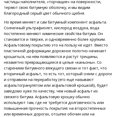
частицы наполнителя, «торчащие» на поверхности,
теряют свою битумную оболочку, и мы видим
благородный серый цвет обычного щебня.
Но время меняет и сам битумный компонент асфальта.
Солнечный ультрафиолет, кислород воздуха, вода
постепенно меняют химические свойства битума. Он
становится и твёрже, и одновременно более хрупким.
Асфальтовому покрытию это на пользу не идёт. Вместо
пластичной деформации дорожное полотно начинает
крошиться, на нём появляются и растут трещины,
незаметно превращающиеся в целые «каньоны». Со
старением битумного вяжущего связан и тот факт, что
вторичный асфальт, то есть тот, который сняли с дороги
и отправили на переработку (его ещё называют
асфальтогранулятом или асфальтовой крошкой), будет
заведомо хуже по качеству, чем новый асфальт из
свежего битума. Асфальтовую крошку обычно
используют там, где не требуется долговечность или
повышенная прочность покрытия: на второстепенных
или временных дорогах, отсыпке обочин или на