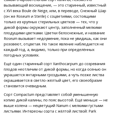
вызывающий восхищение, — это старинный, известный
с XVI века Boule de Neige, или, в переводе, Снежный Шар
(он же Roseum и Sterile) с соцветиями, состоящими
только из крупных стерильных цветков — тех, что у
дикой формы окружают центр, заполненный мелкими
плодущими цветками. Цветки белоснежные, и название
Roseum вызывает недоумение, пока не увидишь, как они
розовеют, отцветая. Но такое явление наблюдается не
каждый год, а, видимо, только при определённых
погодных условиях.
Ещё один старинный сорт Xanthocarpum до созревания
плодов неотличим от дикой формы, но когда осенью он
украшается янтарными гроздьями, а чуть позже листва
окрашивается в светло-жёлтый цвет, его своеобразие
становится очевидным.
Сорт Compactum представляет собой уменьшенную
копию дикой калины, по пояс высотой. Ещё меньше — не
выше колена — нецветущий Nanum с мелкими густыми
листьями. Интересны сорта с жёлтой листвой: Park