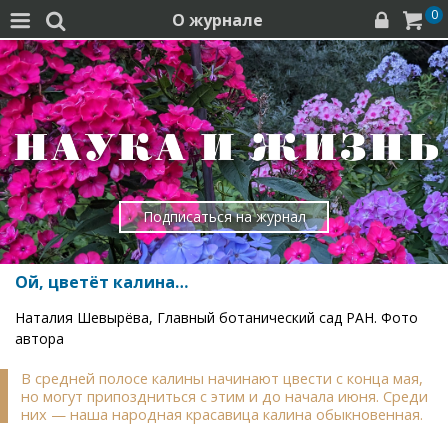
0
О журнале




Подписаться на журнал
Ой, цветёт калина…
Наталия Шевырёва, Главный ботанический сад РАН. Фото
автора
В средней полосе калины начинают цвести с конца мая,
но могут припоздниться с этим и до начала июня. Среди
них — наша народная красавица калина обыкновенная.