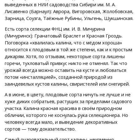
выведенных в НИИ садоводства Сибири им. М. А.
Лисавенко (Барнаул): Аврора, Вигоровская, Жолобовская,
Зарница, Соузга, Таёжные Рубины, Ульгень, Шукшинская.
Есть сорта селекции ФНЦ им. И. В. Мичурина
(Мичуринск): Гранатовый Браслет и Красная Гроздь.
Поговорка «хвалилась калина, что с мёдом хороша»
относится к плодовым в той же степени, как и к простым
дикарям. Хотя, по отзывам, некоторые сорта лишены
горечи, тухловатый привкус никто не отменял. Так что
урожай всегда можно оставить на кусте и любоваться
потом «инсталляцией», созданной природой из
заиндевелых кустов калины, свиристелей или снегирей.
А в июне, в цвету, плодовые сорта ничуть не лучше и не
хуже диких собратьев, растущих за пределами садового
участка. Калина красная красива в своём природном
обличии, которого не коснулась рука селекционера. Но
человеку всегда мало, и выведение декоративных
сортов — тому доказательство.
Самый очаровательный сорт калины, неизменно