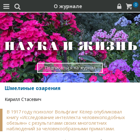
0
О журнале




Подписаться на журнал
Шмелиные озарения
Кирилл Стасевич
В 1917 году психолог Вольфганг Кёлер опубликовал
книгу «Исследование интеллекта человекоподобных
обезьян» с результатами своих многолетних
наблюдений за человекообразными приматами.