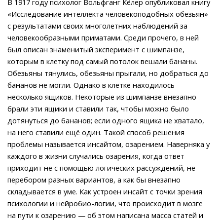
В 1917 году психолог Вольфганг Кёлер опубликовал книгу
«Исследование интеллекта человекоподобных обезьян»
с результатами своих многолетних наблюдений за
человекообразными приматами. Среди прочего, в ней
был описан знаменитый эксперимент с шимпанзе,
которым в клетку под самый потолок вешали бананы.
Обезьяны тянулись, обезьяны прыгали, но добраться до
бананов не могли. Однако в клетке находилось
несколько ящиков. Некоторые из шимпанзе внезапно
брали эти ящики и ставили так, чтобы можно было
дотянуться до бананов; если одного ящика не хватало,
на него ставили ещё один. Такой способ решения
проблемы называется инсайтом, озарением. Наверняка у
каждого в жизни случались озарения, когда ответ
приходит не с помощью логических рассуждений, не
перебором разных вариантов, а как бы внезапно
складывается в уме. Как устроен инсайт с точки зрения
психологии и нейробио-логии, что происходит в мозге
на пути к озарению — об этом написана масса статей и