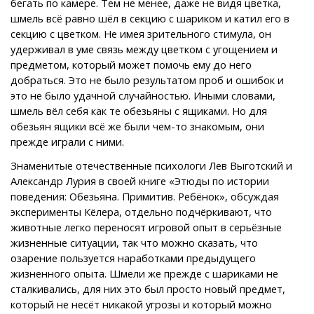
бегать по камере. Тем не менее, даже не видя цветка,
шмель всё равно шёл в секцию с шариком и катил его в
секцию с цветком. Не имея зрительного стимула, он
удерживал в уме связь между цветком с угощением и
предметом, который может помочь ему до него
добраться. Это не было результатом проб и ошибок и
это не было удачной случайностью. Иными словами,
шмель вёл себя как те обезьяны с ящиками. Но для
обезьян ящики всё же были чем-то знакомым, они
прежде играли с ними.
Знаменитые отечественные психологи Лев Выготский и
Александр Лурия в своей книге «Этюды по истории
поведения: Обезьяна. Примитив. Ребёнок», обсуждая
эксперименты Кёлера, отдельно подчёркивают, что
животные легко переносят игровой опыт в серьёзные
жизненные ситуации, так что можно сказать, что
озарение пользуется наработками предыдущего
жизненного опыта. Шмели же прежде с шариками не
сталкивались, для них это был просто новый предмет,
который не несёт никакой угрозы и который можно