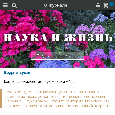
0
О журнале




Подписаться на журнал
Вода и сушь
Кандидат химических наук Максим Абаев
Пустыня. Здесь вечные солнце и ветер неотступно
преследуют каждую каплю влаги, нечаянно посмевшей
нарушить «сухой закон» этой территории. Но у пустынь,
в отличие от вечности, есть вполне измеримый возраст.