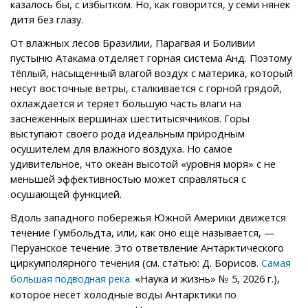
казалось бы, с избытком. Но, как говорится, у семи нянек
дитя без глазу.
От влажных лесов Бразилии, Парагвая и Боливии
пустыню Атакама отделяет горная система Анд. Поэтому
тёплый, насыщенный влагой воздух с материка, который
несут восточные ветры, сталкивается с горной грядой,
охлаждается и теряет большую часть влаги на
заснеженных вершинах шеститысячников. Горы
выступают своего рода идеальным природным
осушителем для влажного воздуха. Но самое
удивительное, что океан высотой «уровня моря» с не
меньшей эффективностью может справляться с
осушающей функцией.
Вдоль западного побережья Южной Америки движется
течение Гумбольдта, или, как оно ещё называется, —
Перуанское течение. Это ответвление Антарктического
циркумполярного течения (см. статью: Д. Борисов.
Самая
«Наука и жизнь» № 5, 2026 г.),
большая подводная река.
которое несёт холодные воды Антарктики по