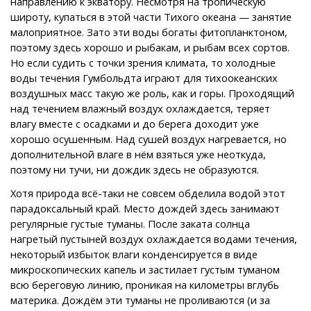
направлению к экватору. Несмотря на тропическую
широту, купаться в этой части Тихого океана — занятие
малоприятное. Зато эти воды богаты фитопланктоном,
поэтому здесь хорошо и рыбакам, и рыбам всех сортов.
Но если судить с точки зрения климата, то холодные
воды течения Гумбольдта играют для тихоокеанских
воздушных масс такую же роль, как и горы. Проходящий
над течением влажный воздух охлаждается, теряет
влагу вместе с осадками и до берега доходит уже
хорошо осушенным. Над сушей воздух нагревается, но
дополнительной влаге в нём взяться уже неоткуда,
поэтому ни тучи, ни дождик здесь не образуются.
Хотя природа всё-таки не совсем обделила водой этот
парадоксальный край. Место дождей здесь занимают
регулярные густые туманы. После заката солнца
нагретый пустыней воздух охлаждается водами течения,
некоторый избыток влаги конденсируется в виде
микроскопических капель и застилает густым туманом
всю береговую линию, проникая на километры вглубь
материка. Дождём эти туманы не проливаются (и за