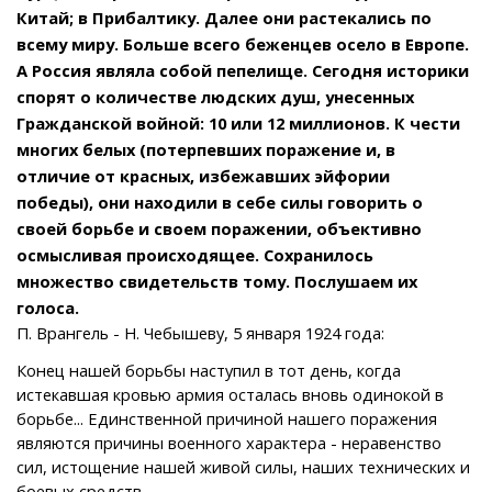
Китай; в Прибалтику. Далее они растекались по
всему миру. Больше всего беженцев осело в Европе.
А Россия являла собой пепелище. Сегодня историки
спорят о количестве людских душ, унесенных
Гражданской войной: 10 или 12 миллионов. К чести
многих белых (потерпевших поражение и, в
отличие от красных, избежавших эйфории
победы), они находили в себе силы говорить о
своей борьбе и своем поражении, объективно
осмысливая происходящее. Сохранилось
множество свидетельств тому. Послушаем их
голоса.
П. Врангель - Н. Чебышеву, 5 января 1924 года:
Конец нашей борьбы наступил в тот день, когда
истекавшая кровью армия осталась вновь одинокой в
борьбе... Единственной причиной нашего поражения
являются причины военного характера - неравенство
сил, истощение нашей живой силы, наших технических и
боевых средств.