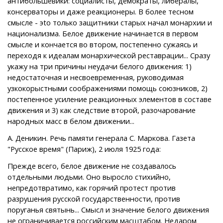
антибольшевики: социалисты, демократы, либералы,
консерваторы и даже реакционеры. В более тесном
смысле - эto только защитники старых начал монархии и
национализма. Белое движение начинается в первом
смысле и кончается во втором, постепенно сужаясь и
переходя к идеалам монархической реставрации... Сразу
укажу на три причины неудачи белого движения: 1)
недостаточная и несвоевременная, руководимая
узкокорыстными соображениями помощь союзников, 2)
постепенное усиление реакционных элементов в составе
движения и 3) как следствие второй, разочарование
народных масс в белом движении...
А. Деникин. Речь памяти генерала С. Маркова. Газета
"Русское время" (Париж), 2 июля 1925 года:
Прежде всего, белое движение не создавалось
отдельными людьми. Оно выросло стихийно,
непредотвратимо, как горячий протест против
разрушения русской государственности, против
поруганья святынь... Смысл и значение белого движения
не ограничивается российским масштабом. Недаром