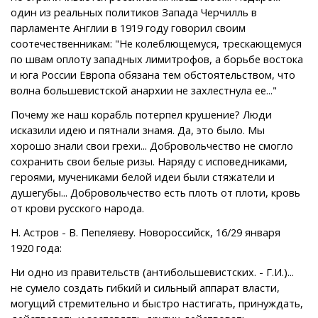
один из реальных политиков Запада Черчилль в
парламенте Англии в 1919 году говорил своим
соотечественникам: "Не колеблющемуся, трескающемуся
по швам оплоту западных лимитрофов, а борьбе востока
и юга России Европа обязана тем обстоятельством, что
волна большевистской анархии не захлестнула ее..."
Почему же наш корабль потерпел крушение? Люди
исказили идею и пятнали знамя. Да, это было. Мы
хорошо знали свои грехи... Добровольчество не смогло
сохранить свои белые ризы. Наряду с исповедниками,
героями, мучениками белой идеи были стяжатели и
душегубы... Добровольчество есть плоть от плоти, кровь
от крови русского народа.
Н. Астров - В. Пепеляеву. Новороссийск, 16/29 января
1920 года:
Ни одно из правительств (антибольшевистских. - Г.И.)...
не сумело создать гибкий и сильный аппарат власти,
могущий стремительно и быстро настигать, принуждать,