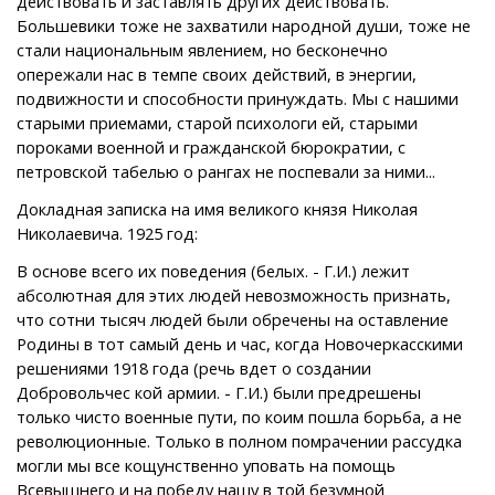
действовать и заставлять других действовать.
Большевики тоже не захватили народной души, тоже не
стали национальным явлением, но бесконечно
опережали нас в темпе своих действий, в энергии,
подвижности и способности принуждать. Мы с нашими
старыми приемами, старой психологи ей, старыми
пороками военной и гражданской бюрократии, с
петровской табелью о рангах не поспевали за ними...
Докладная записка на имя великого князя Николая
Николаевича. 1925 год:
В основе всего их поведения (белых. - Г.И.) лежит
абсолютная для этих людей невозможность признать,
что сотни тысяч людей были обречены на оставление
Родины в тот самый день и час, когда Новочеркасскими
решениями 1918 года (речь вдет о создании
Добровольчес кой армии. - Г.И.) были предрешены
только чисто военные пути, по коим пошла борьба, а не
революционные. Только в полном помрачении рассудка
могли мы все кощунственно уповать на помощь
Всевышнего и на победу нашу в той безумной