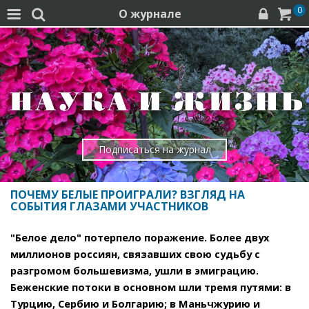
0
О журнале




Подписаться на журнал
ПОЧЕМУ БЕЛЫЕ ПРОИГРАЛИ? ВЗГЛЯД НА
СОБЫТИЯ ГЛАЗАМИ УЧАСТНИКОВ
"Белое дело" потерпело поражение. Более двух
миллионов россиян, связавших свою судьбу с
разгромом большевизма, ушли в эмиграцию.
Беженские потоки в основном шли тремя путями: в
Турцию, Сербию и Болгарию; в Маньчжурию и