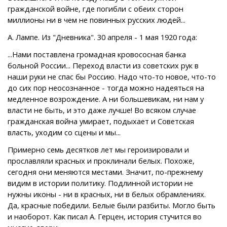
гражданской войне, где погибли с обеих сторон
миллионы ни в чем не повинных русских людей...
А. Лампе. Из "Дневника". 30 апреля - 1 мая 1920 года:
...Нами поставлена громадная кровососная банка
больной России... Переход власти из советских рук в
наши руки не спас бы Россию. Надо что-то новое, что-то
до сих пор неосознанное - тогда можно надеяться на
медленное возрождение. А ни большевикам, ни нам у
власти не быть, и это даже лучше! Во всяком случае
гражданская война умирает, подыхает и Советская
власть, уходим со сцены и мы...
Примерно семь десятков лет мы героизировали и
прославляли красных и проклинали белых. Похоже,
сегодня они меняются местами. Значит, по-прежнему
видим в истории политику. Подлинной истории не
нужны иконы - ни в красных, ни в белых обрамлениях.
Да, красные победили. Белые были разбиты. Могло быть
и наоборот. Как писал А. Герцен, история стучится во