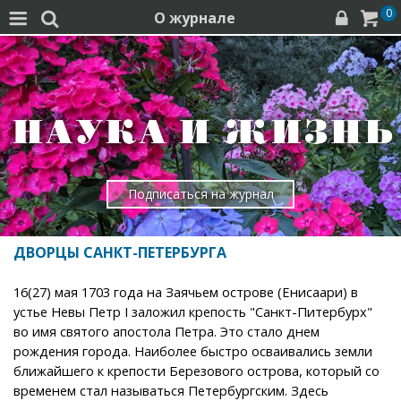
0
О журнале




Подписаться на журнал
ДВОРЦЫ САНКТ-ПЕТЕРБУРГА
16(27) мая 1703 года на Заячьем острове (Енисаари) в
устье Невы Петр I заложил крепость "Санкт-Питербурх"
во имя святого апостола Петра. Это стало днем
рождения города. Наиболее быстро осваивались земли
ближайшего к крепости Березового острова, который со
временем стал называться Петербургским. Здесь