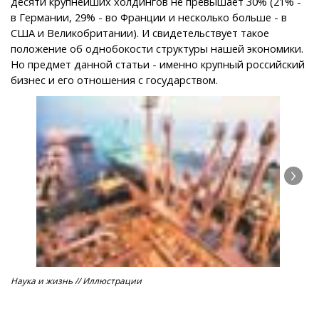
десяти крупнейших холдингов не превышает 30% (21% -
в Германии, 29% - во Франции и несколько больше - в
США и Великобритании). И свидетельствует такое
положение об однобокости структуры нашей экономики.
Но предмет данной статьи - именно крупный российский
бизнес и его отношения с государством.
Наука и жизнь // Иллюстрации
Ги
пр