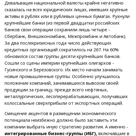
Девальвация национальной валюты крайне негативно
сказалась на всех юридических лицах, имевших крупные
активы в рублях или в рублевых ценных бумагах. Рухнули
крупнейшие банки (из первой двадцатки российских
банков свои операции сохранили лишь четыре -
Сбербанк, Внешэкономбанк, Межпромбанк и Автобанк).
За два послекризисных года число действующих
кредитных организаций сократилось на 267. На 60%
обновился состав группы десяти крупнейших банков.
Сошли со сцены империи крупнейших олигархов -
Гусинского и Березовского. Их место начали занимать
новые промышленные группы. Особенно улучшилось
положение компаний, занимавшихся вывозом своей
продукции за границу, прежде всего нефтяных,
металлургических, лесоперерабатывающих, получавших
колоссальные сверхприбыли от экспортных операций.
Смещение акцентов в размещении экономического
потенциала неизбежно должно было заставить эти
компании выбрать иную стратегию развития. А именно -
интегрированные бизнес-группы (ИБГ),
включившие в