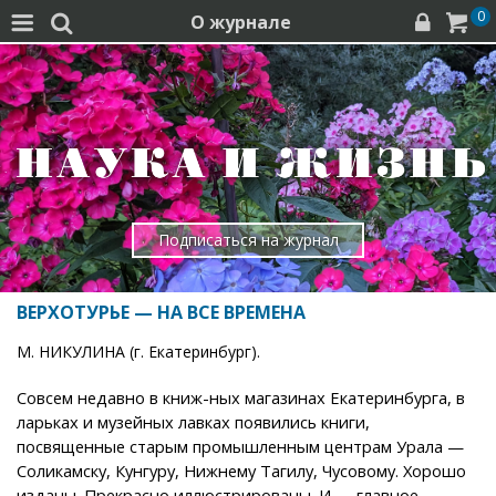
0
О журнале




Подписаться на журнал
ВЕРХОТУРЬЕ — НА ВСЕ ВРЕМЕНА
М. НИКУЛИНА (г. Екатеринбург).
Совсем недавно в книж-ных магазинах Екатеринбурга, в
ларьках и музейных лавках появились книги,
посвященные старым промышленным центрам Урала —
Соликамску, Кунгуру, Нижнему Тагилу, Чусовому. Хорошо
изданы. Прекрасно иллюстрированы. И — главное —