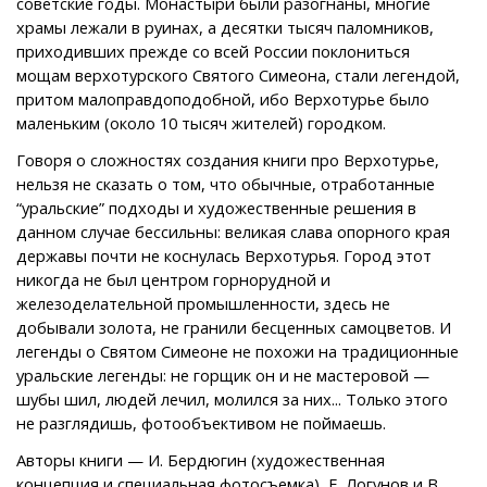
советские годы. Монастыри были разогнаны, многие
храмы лежали в руинах, а десятки тысяч паломников,
приходивших прежде со всей России поклониться
мощам верхотурского Святого Симеона, стали легендой,
притом малоправдоподобной, ибо Верхотурье было
маленьким (около 10 тысяч жителей) городком.
Говоря о сложностях создания книги про Верхотурье,
нельзя не сказать о том, что обычные, отработанные
“уральские” подходы и художественные решения в
данном случае бессильны: великая слава опорного края
державы почти не коснулась Верхотурья. Город этот
никогда не был центром горнорудной и
железоделательной промышленности, здесь не
добывали золота, не гранили бесценных самоцветов. И
легенды о Святом Симеоне не похожи на традиционные
уральские легенды: не горщик он и не мастеровой —
шубы шил, людей лечил, молился за них... Только этого
не разглядишь, фотообъективом не поймаешь.
Авторы книги — И. Бердюгин (художественная
концепция и специальная фотосъемка), Е. Логунов и В.