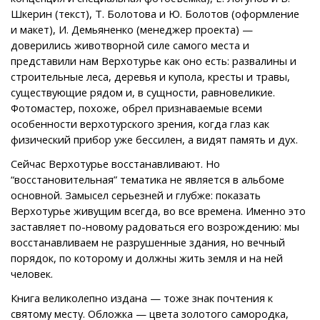
Шкерин (текст), Т. Болотова и Ю. Болотов (оформление
и макет), И. Демьяненко (менеджер проекта) —
доверились животворной силе самого места и
представили нам Верхотурье как оно есть: развалины и
строительные леса, деревья и купола, кресты и травы,
существующие рядом и, в сущности, равновеликие.
Фотомастер, похоже, обрел признаваемые всеми
особенности верхотурского зрения, когда глаз как
физический прибор уже бессилен, а видят память и дух.
Сейчас Верхотурье восстанавливают. Но
“восстановительная” тематика не является в альбоме
основной. Замысел серьезней и глубже: показать
Верхотурье живущим всегда, во все времена. Именно это
заставляет по-новому радоваться его возрождению: мы
восстанавливаем не разрушенные здания, но вечный
порядок, по которому и должны жить земля и на ней
человек.
Книга великолепно издана — тоже знак почтения к
святому месту. Обложка — цвета золотого самородка,