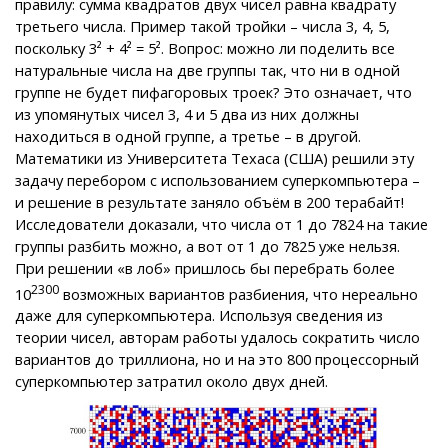
правилу: сумма квадратов двух чисел равна квадрату
третьего числа. Пример такой тройки – числа 3, 4, 5,
поскольку 3² + 4² = 5². Вопрос: можно ли поделить все
натуральные числа на две группы так, что ни в одной
группе не будет пифагоровых троек? Это означает, что
из упомянутых чисел 3, 4 и 5 два из них должны
находиться в одной группе, а третье – в другой.
Математики из Университета Техаса (США) решили эту
задачу перебором с использованием суперкомпьютера –
и решение в результате заняло объём в 200 терабайт!
Исследователи доказали, что числа от 1 до 7824 на такие
группы разбить можно, а вот от 1 до 7825 уже нельзя.
При решении «в лоб» пришлось бы перебрать более
2300
10
возможных вариантов разбиения, что нереально
даже для суперкомпьютера. Используя сведения из
теории чисел, авторам работы удалось сократить число
вариантов до триллиона, но и на это 800 процессорный
суперкомпьютер затратил около двух дней.