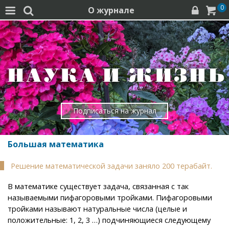
0
О журнале




Подписаться на журнал
Большая математика
Решение математической задачи заняло 200 терабайт.
В математике существует задача, связанная с так
называемыми пифагоровыми тройками. Пифагоровыми
тройками называют натуральные числа (целые и
положительные: 1, 2, 3 …) подчиняющиеся следующему