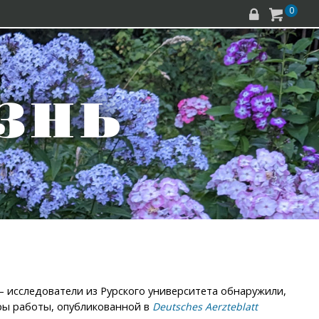
0


 – исследователи из Рурского университета обнаружили,
ры работы, опубликованной в
Deutsches Aerzteblatt