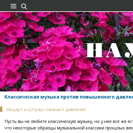


Классическая музыка против повышенного давле
Моцарт и Штраус снижают давление
Пусть вы не любите классическую музыку, но у неё всё же е
что некоторые образцы музыкальной классики прошлых век