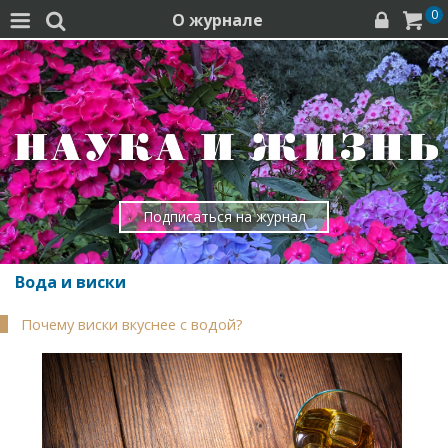
0
О журнале




Подписаться на журнал
Вода и виски
Почему виски вкуснее с водой?