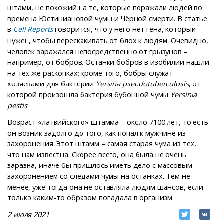
штамм, не похожий на те, которые поражали людей во
времена Юстиниановой чумы и Чёрной смерти. В статье
в
говорится, что у него нет гена, который
Cell Reports
нужен, чтобы перескакивать от блох к людям. Очевидно,
человек заражался непосредственно от грызунов –
например, от бобров. Останки бобров в изобилии нашли
на тех же раскопках; кроме того, бобры служат
хозяевами для бактерии
Yersina pseudotuberculosis
, от
которой произошла бактерия бубонной чумы
Yersinia
pestis
.
Возраст «латвийского» штамма – около 7100 лет, то есть
он возник задолго до того, как попал к мужчине из
захоронения. Этот штамм – самая старая чума из тех,
что нам известна. Скорее всего, она была не очень
заразна, иначе бы пришлось иметь дело с массовым
захоронением со следами чумы на останках. Тем не
менее, уже тогда она не оставляла людям шансов, если
только каким-то образом попадала в организм.
2 июля 2021