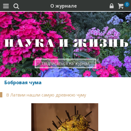
0
О журнале




Подписаться на журнал
Бобровая чума
В Латвии нашли самую древнюю чуму